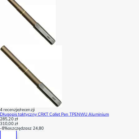
4 recenzje/recenzji
Długopis taktyczny CRKT Collet Pen TPENWU Aluminium
285,20 zł
310,00 zł
-
8%
oszczędzasz
24,80