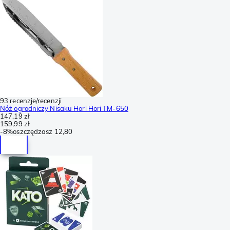
93 recenzje/recenzji
Nóż ogrodniczy Nisaku Hori Hori TM-650
147,19 zł
159,99 zł
-
8%
oszczędzasz
12,80