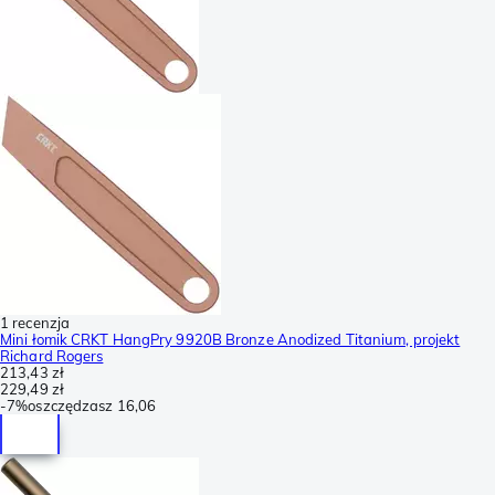
1 recenzja
Mini łomik CRKT HangPry 9920B Bronze Anodized Titanium, projekt
Richard Rogers
213,43 zł
229,49 zł
-
7%
oszczędzasz
16,06