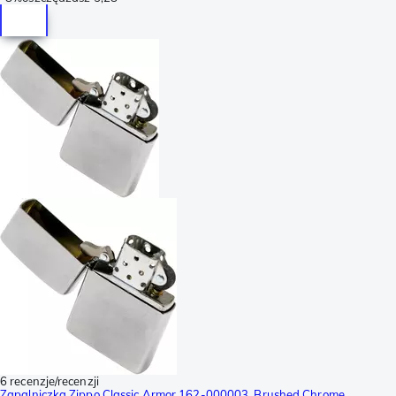
6 recenzje/recenzji
Zapalniczka Zippo Classic Armor 162-000003, Brushed Chrome