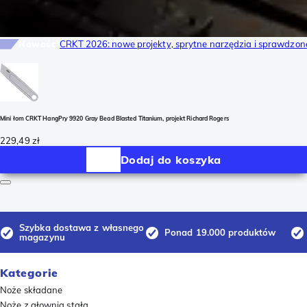
Nowości
CRKT 2026: nowe projekty, sprytne narzędzia i sprawdzon
Mini łom CRKT HangPry 9920 Gray Bead Blasted Titanium, projekt Richard Rogers
229,49 zł
Dodaj do koszyka
Szybka dostawa z własnego
Ponad 19.000 produktów
magazynu
Kategorie
Noże składane
Noże z głownią stałą