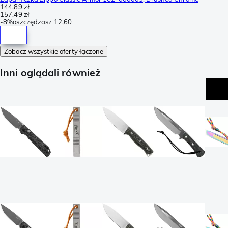
144,89 zł
157,49 zł
-
8%
oszczędzasz
12,60
Zobacz wszystkie oferty łączone
Inni oglądali również