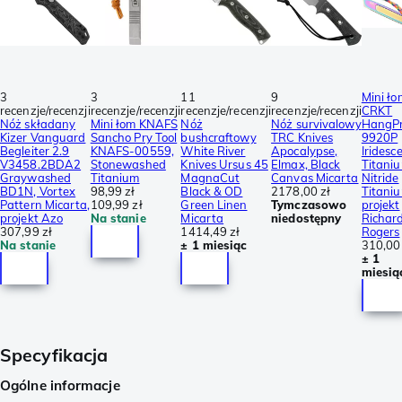
3
3
11
9
Mini ło
recenzje/recenzji
recenzje/recenzji
recenzje/recenzji
recenzje/recenzji
CRKT
Nóż składany
Mini łom KNAFS
Nóż
Nóż survivalowy
HangP
Kizer Vanguard
Sancho Pry Tool
bushcraftowy
TRC Knives
9920P
Begleiter 2.9
KNAFS-00559,
White River
Apocalypse,
Iridesc
V3458.2BDA2
Stonewashed
Knives Ursus 45
Elmax, Black
Titani
Graywashed
Titanium
MagnaCut
Canvas Micarta
Nitride
BD1N, Vortex
98,99 zł
Black & OD
2178,00 zł
Titaniu
Pattern Micarta,
109,99 zł
Green Linen
Tymczasowo
projekt
projekt Azo
Na stanie
Micarta
niedostępny
Richar
307,99 zł
1414,49 zł
Rogers
Na stanie
± 1 miesiąc
310,00 
± 1
miesią
Specyfikacja
Ogólne informacje