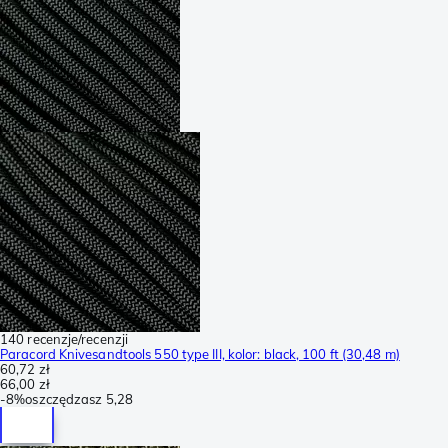
140 recenzje/recenzji
Paracord Knivesandtools 550 type III, kolor: black, 100 ft (30,48 m)
60,72 zł
66,00 zł
-
8%
oszczędzasz
5,28