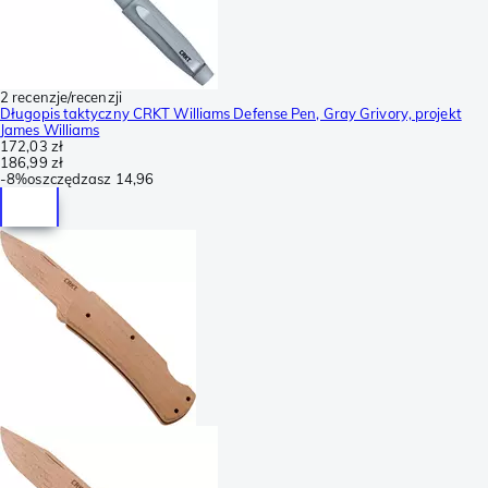
2 recenzje/recenzji
Długopis taktyczny CRKT Williams Defense Pen, Gray Grivory, projekt
James Williams
172,03 zł
186,99 zł
-
8%
oszczędzasz
14,96