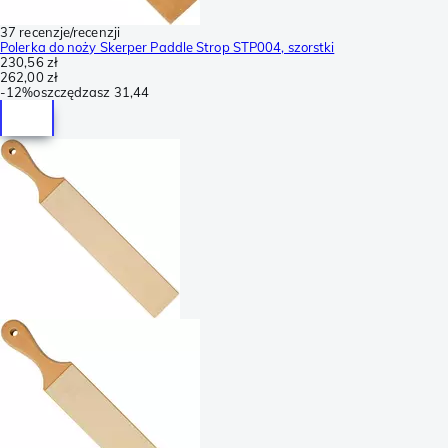
37 recenzje/recenzji
Polerka do noży Skerper Paddle Strop STP004, szorstki
230,56 zł
262,00 zł
-
12%
oszczędzasz
31,44