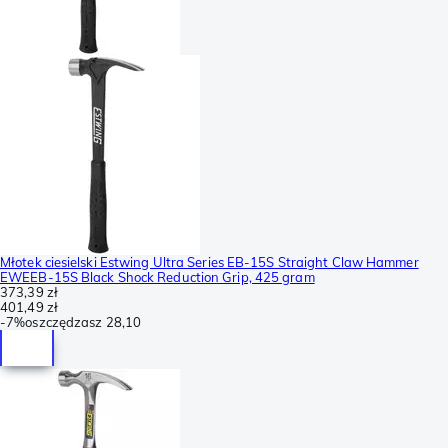
Młotek ciesielski Estwing Ultra Series EB-15S Straight Claw Hammer
EWEEB-15S Black Shock Reduction Grip, 425 gram
373,39 zł
401,49 zł
-
7%
oszczędzasz
28,10