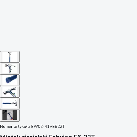
Numer artykułu
EW02-41VE622T
Młotek ciesielski Estwing E6-22T