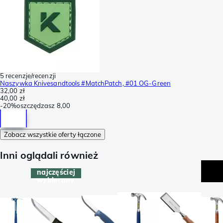
5 recenzje/recenzji
Naszywka Knivesandtools #MatchPatch, #01 OG-Green
32,00 zł
40,00 zł
-
20%
oszczędzasz
8,00
Zobacz wszystkie oferty łączone
Inni oglądali również
najczęściej
wybierany