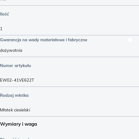
Ilość
1
Gwarancja na wady materiałowe i fabryczne
dożywotnia
Numer artykułu
EW02-41VE622T
Rodzaj młotka
Młotek ciesielski
Wymiary i waga