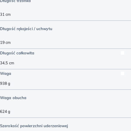
Długość trzonka
31
cm
Długość rękojeści / uchwytu
19
cm
Długość całkowita
34,5
cm
Waga
938
g
Waga obucha
624
g
Szerokość powierzchni uderzeniowej