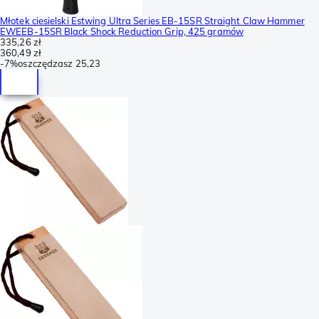
Młotek ciesielski Estwing Ultra Series EB-15SR Straight Claw Hammer
EWEEB-15SR Black Shock Reduction Grip, 425 gramów
335,26 zł
360,49 zł
-
7%
oszczędzasz
25,23