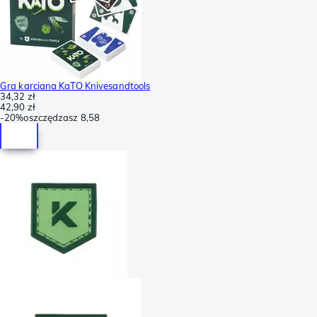
Gra karciana KaTO Knivesandtools
34,32 zł
42,90 zł
-
20%
oszczędzasz
8,58