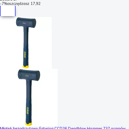
-
7%
oszczędzasz
17,92
Młotek bezodrzutowy Estwing CCD26 Deadblow Hammer 737 gramów