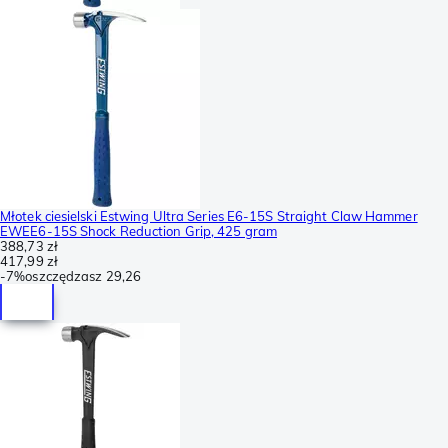
Młotek ciesielski Estwing Ultra Series E6-15S Straight Claw Hammer
EWEE6-15S Shock Reduction Grip, 425 gram
388,73 zł
417,99 zł
-
7%
oszczędzasz
29,26