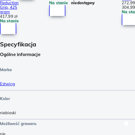
Reduction
Na stanie
niedostępny
272,99
Grip, 425
304,99
gram
Na sta
417,99 zł
Na stanie
Specyfikacja
Ogólne informacje
Marka
Estwing
Kolor
niebieski
Możliwość graweru
nie