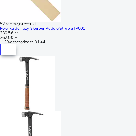
52 recenzje/recenzji
Polerka do noży Skerper Paddle Strop STP001
230,56 zł
262,00 zł
-
12%
oszczędzasz
31,44