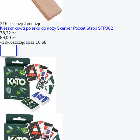
216 recenzje/recenzji
Kieszonkowa polerka do noży Skerper Pocket Strop STP002
78,32 zł
89,00 zł
-
12%
oszczędzasz
10,68