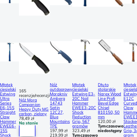
Młotek
Nóż
Młotek
Dłuto
Młotek
ciesielski
outdoorowy
ciesielski
stolarskie
ciesiels
165
Estwing
Morakniv
Estwing E3-
Narex Wood
Estwin
recenzje/recenzji
Ultra
Amberg
20C Nail
Line Profi
E12C
Nóż Mora
Series
14743
Hammer
Bevel Edge
Curve
Companion
E6-15S
Satin
EWEE3-20C
Chisel
Claw
Heavy Duty MG
Straight
12C27,
Shock
810150, 50
Hamm
carbon, zielony
Claw
Blue
Reduction
mm
EWEE
78,49 zł
Hammer
Mountains
Grip, 567
120,00 zł
Stacke
Na stanie
EWEE6-
TPE
gramów
Tymczasowo
Leathe
15S
197,99 zł
323,49 zł
niedostępny
Grip, 
Shock
219,99 zł
Tymczasowo
gram