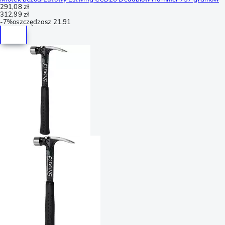
291,08 zł
312,99 zł
-
7%
oszczędzasz
21,91