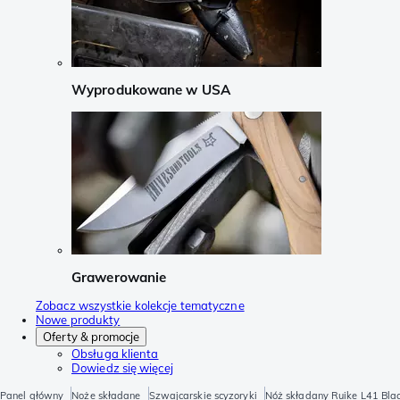
Wyprodukowane w USA
Grawerowanie
Zobacz wszystkie kolekcje tematyczne
Nowe produkty
Oferty & promocje
Obsługa klienta
Dowiedz się więcej
Panel główny
Noże składane
Szwajcarskie scyzoryki
Nóż składany Ruike L41 Bla