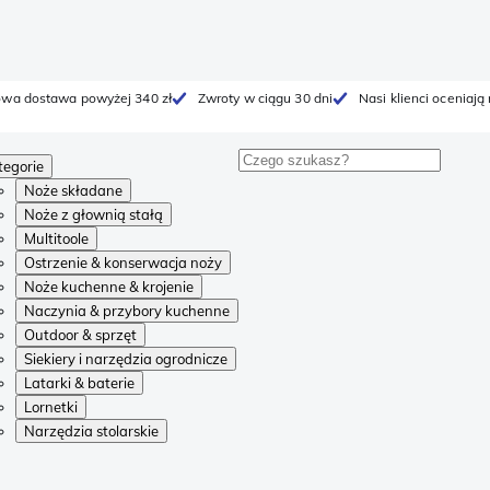
wa dostawa powyżej 340 zł
Zwroty w ciągu 30 dni
Nasi klienci oceniają
tegorie
Noże składane
Noże z głownią stałą
Multitoole
Ostrzenie & konserwacja noży
Noże kuchenne & krojenie
Naczynia & przybory kuchenne
Outdoor & sprzęt
Siekiery i narzędzia ogrodnicze
Latarki & baterie
Lornetki
Narzędzia stolarskie