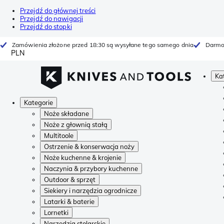
Przejdź do głównej treści
Przejdź do nawigacji
Przejdź do stopki
Zamówienia złożone przed 18:30 są wysyłane tego samego dnia
Darmo
PLN
Ka
Kategorie
Noże składane
Noże z głownią stałą
Multitoole
Ostrzenie & konserwacja noży
Noże kuchenne & krojenie
Naczynia & przybory kuchenne
Outdoor & sprzęt
Siekiery i narzędzia ogrodnicze
Latarki & baterie
Lornetki
Narzędzia stolarskie