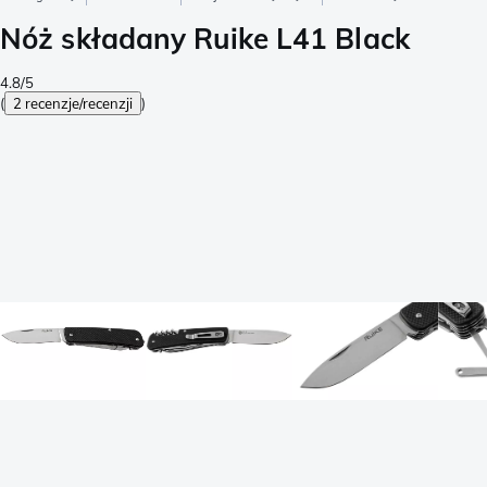
Nóż składany Ruike L41 Black
4.8/5
(
2 recenzje/recenzji
)