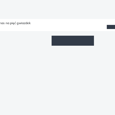
 nas na pięć gwiazdek
Lista życzeń
Zaloguj się
Koszyk