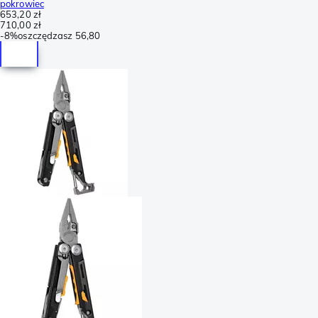
pokrowiec
653,20 zł
710,00 zł
-
8%
oszczędzasz
56,80