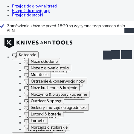
Przejdź do głównej treści
Przejdź do nawigacji
Przejdź do stopki
Zamówienia złożone przed 18:30 są wysyłane tego samego dnia
PLN
Kategorie
Kategorie
Noże składane
Noże składane
Noże z głownią stałą
Noże z głownią stałą
Multitoole
Multitoole
Ostrzenie & konserwacja noży
Ostrzenie & konserwacja noży
Noże kuchenne & krojenie
Noże kuchenne & krojenie
Naczynia & przybory kuchenne
Naczynia & przybory kuchenne
Outdoor & sprzęt
Outdoor & sprzęt
Siekiery i narzędzia ogrodnicze
Siekiery i narzędzia ogrodnicze
Latarki & baterie
Latarki & baterie
Lornetki
Lornetki
Narzędzia stolarskie
Narzędzia stolarskie