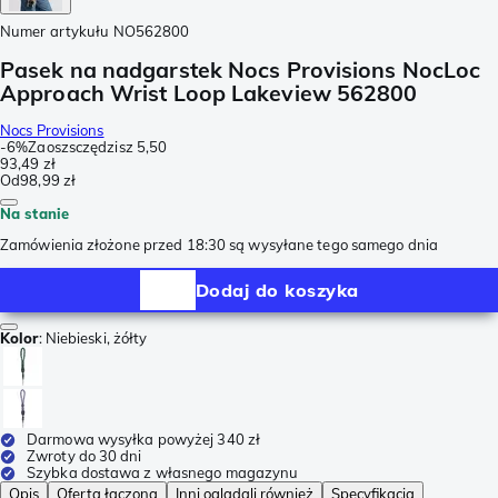
Numer artykułu
NO562800
Pasek na nadgarstek Nocs Provisions NocLoc
Approach Wrist Loop Lakeview 562800
Nocs Provisions
-
6%
Zaoszsczędzisz
5,50
93,49 zł
Od
98,99 zł
Na stanie
Zamówienia złożone przed 18:30 są wysyłane tego samego dnia
Dodaj do koszyka
Kolor
:
Niebieski, żółty
Darmowa wysyłka powyżej 340 zł
Zwroty do 30 dni
Szybka dostawa z własnego magazynu
Opis
Oferta łączona
Inni oglądali również
Specyfikacja