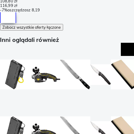
108,80 zł
116,99 zł
-
7%
oszczędzasz
8,19
Zobacz wszystkie oferty łączone
Inni oglądali również