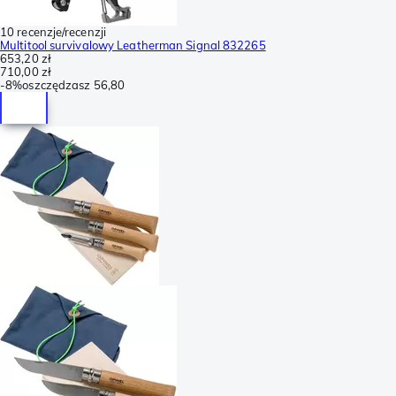
10 recenzje/recenzji
Multitool survivalowy Leatherman Signal 832265
653,20 zł
710,00 zł
-
8%
oszczędzasz
56,80