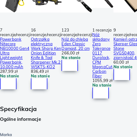
7
16
123
1 recenzja
9
recenzje/recenzji
recenzje/recenzji
recenzje/recenzji
Nóż
recenzje/rec
Powerbank
Ostrzałka
Nóż do chleba
składany
Kamień ostr
Nitecore
elektryczna
Eden Classic
Zero
Skerper Gla
NB10000 Gen4
Work Sharp Ken
Damast, 20 cm
Tolerance
Stone
Ultra
Onion Edition
266,00 zł
0117
SVGS0400,
Lightweight
Knife & Tool
Na stanie
Duralock,
ziarnistość 
Powerbank,
Sharpener Mk.2
CPM
60,00 zł
10.000 mAh
WSKTS-KO2
MagnaCut,
Na stanie
287,99 zł
836,49 zł
Carbon
Na stanie
Na stanie
Fiber
1055,99 zł
Na stanie
Specyfikacja
Ogólne informacje
Marka