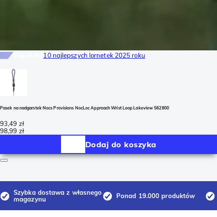
Top-lista
10 najlepszych lornetek 2025 roku
Pasek na nadgarstek Nocs Provisions NocLoc Approach Wrist Loop Lakeview 562800
93,49 zł
98,99 zł
Dodaj do koszyka
Szybka dostawa z własnego
Ponad 19.000 produktów
magazynu