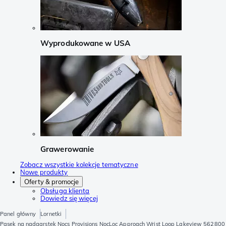
Wyprodukowane w USA
Grawerowanie
Zobacz wszystkie kolekcje tematyczne
Nowe produkty
Oferty & promocje
Obsługa klienta
Dowiedz się więcej
Panel główny
Lornetki
Pasek na nadgarstek Nocs Provisions NocLoc Approach Wrist Loop Lakeview 562800