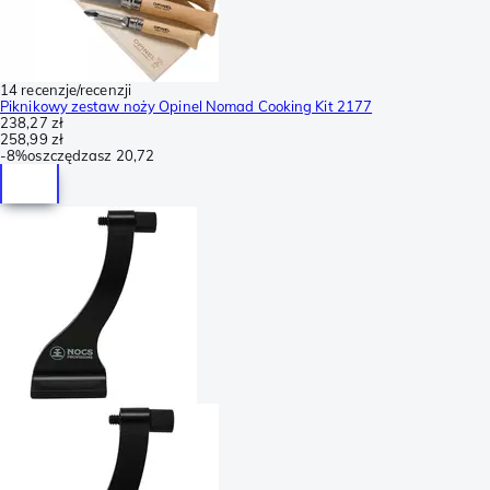
14 recenzje/recenzji
Piknikowy zestaw noży Opinel Nomad Cooking Kit 2177
238,27 zł
258,99 zł
-
8%
oszczędzasz
20,72