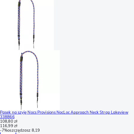
Pasek na szyję Nocs Provisions NocLoc Approach Neck Strap Lakeview
338866
108,80 zł
116,99 zł
-
7%
oszczędzasz
8,19