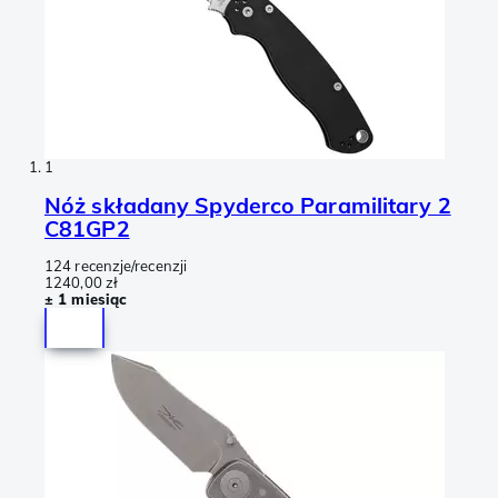
1
Nóż składany Spyderco Paramilitary 2
C81GP2
124 recenzje/recenzji
1240,00 zł
± 1 miesiąc