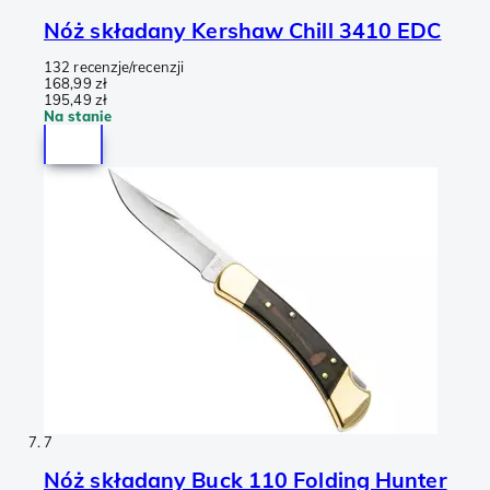
Nóż składany Kershaw Chill 3410 EDC
132 recenzje/recenzji
168,99 zł
195,49 zł
Na stanie
7
Nóż składany Buck 110 Folding Hunter