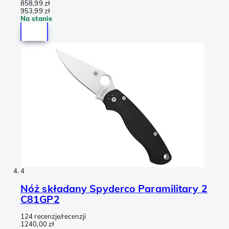
858,99 zł
953,99 zł
Na stanie
4
Nóż składany Spyderco Paramilitary 2
C81GP2
124 recenzje/recenzji
1240,00 zł