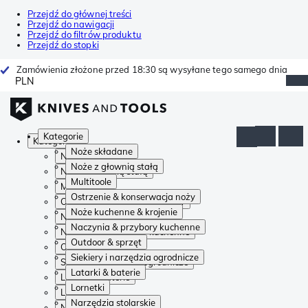
Przejdź do głównej treści
Przejdź do nawigacji
Przejdź do filtrów produktu
Przejdź do stopki
Zamówienia złożone przed 18:30 są wysyłane tego samego dnia
PLN
Kategorie
Kategorie
Noże składane
Noże składane
Noże z głownią stałą
Noże z głownią stałą
Multitoole
Multitoole
Ostrzenie & konserwacja noży
Ostrzenie & konserwacja noży
Noże kuchenne & krojenie
Noże kuchenne & krojenie
Naczynia & przybory kuchenne
Naczynia & przybory kuchenne
Outdoor & sprzęt
Outdoor & sprzęt
Siekiery i narzędzia ogrodnicze
Siekiery i narzędzia ogrodnicze
Latarki & baterie
Latarki & baterie
Lornetki
Lornetki
Narzędzia stolarskie
Narzędzia stolarskie