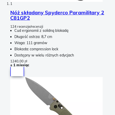
1
Nóż składany Spyderco Paramilitary 2
C81GP2
124 recenzje/recenzji
Cud ergonomii z solidną blokadą
Długość ostrza: 8,7 cm
Waga: 111 gramów
Blokada: compression lock
Dostępny w wielu różnych edycjach
1240,00 zł
± 1 miesiąc