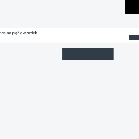
 nas na pięć gwiazdek
Lista życzeń
Zaloguj się
Koszyk