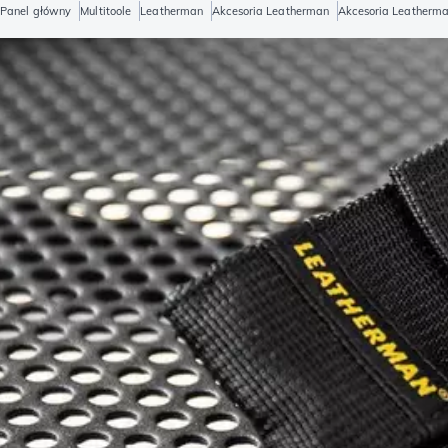
Panel główny
Multitoole
Leatherman
Akcesoria Leatherman
Akcesoria Leatherm