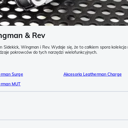
ingman & Rev
idekick, Wingman i Rev. Wydaje się, że to całkiem spora kolekcja na
zaje pokrowców do tych narzędzi wielofunkcyjnych.
erman Surge
Akcesoria Leatherman Charge
herman MUT