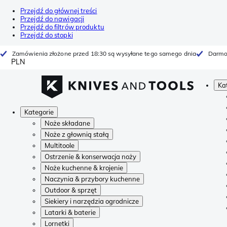
Przejdź do głównej treści
Przejdź do nawigacji
Przejdź do filtrów produktu
Przejdź do stopki
Zamówienia złożone przed 18:30 są wysyłane tego samego dnia
Darmo
PLN
Ka
Kategorie
Noże składane
Noże z głownią stałą
Multitoole
Ostrzenie & konserwacja noży
Noże kuchenne & krojenie
Naczynia & przybory kuchenne
Outdoor & sprzęt
Siekiery i narzędzia ogrodnicze
Latarki & baterie
Lornetki