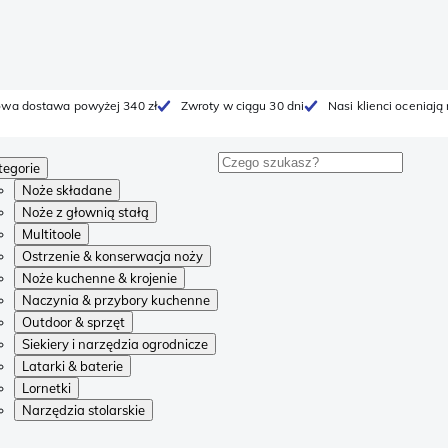
wa dostawa powyżej 340 zł
Zwroty w ciągu 30 dni
Nasi klienci oceniają
tegorie
Noże składane
Noże z głownią stałą
Multitoole
Ostrzenie & konserwacja noży
Noże kuchenne & krojenie
Naczynia & przybory kuchenne
Outdoor & sprzęt
Siekiery i narzędzia ogrodnicze
Latarki & baterie
Lornetki
Narzędzia stolarskie