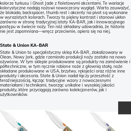
kolorze turkusu i Ghost Jade z fioletowymi akcentami. Te wariacje
kolorystyczne nadają nożowi nowoczesny wygląd. Warto zauważyć,
że blokada, backspacer, thumb rest i akcenty na pivot są wykonane
w wyrazistych kolorach. Tworzy to piękny kontrast i stanowi ukłon
zarówno w stronę tradycyjnej istoty KA-BAR, jak i innowacyjnego
postępu w świecie noży. Ten nóż składany udowadnia, że historia
nie jest zapomniana—wręcz przeciwnie, opiera się na niej.
State & Union KA-BAR
State & Union to specjalistyczny sklep KA-BAR, zlokalizowany w
Olean, Nowy Jork, gdzie rzemiosło produkcji noży zostało na nowo
ożywione. W tym sklepie produkowane są produkty na zamówienie i
półtechniczne, w tym ręcznie robione noże z głownią stałą, noże
składane produkowane w USA, brzytwy, rękojeści oraz różne inne
produkty i akcesoria. State & Union nadal łączy przeszłość z
teraźniejszością, łącząc tradycyjne wzory z nowoczesnymi
materiałami i technikami, tworząc unikalne i wysokiej jakości
produkty, które przyciągają zarówno kolekcjonerów, jak i
użytkowników.