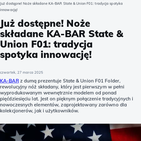
Już dostępne! Noże składane KA-BAR State & Union F01: tradycja spotyka
innowację!
Już dostępne! Noże
składane KA-BAR State &
Union F01: tradycja
spotyka innowację!
czwartek, 27 marca 2025
KA-BAR
z dumą prezentuje State & Union F01 Folder,
rewolucyjny nóż składany, który jest pierwszym w pełni
wyprodukowanym wewnętrznie modelem od ponad
pięćdziesięciu lat. Jest on pięknym połączenie tradycyjnych i
nowoczesnych elementów, zaprojektowany zarówno dla
kolekcjonerów, jak i użytkowników.