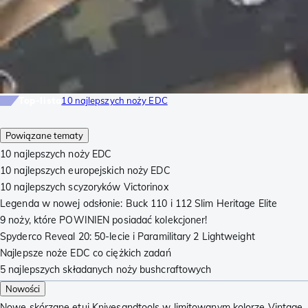
Top-lista
10 najlepszych noży EDC
Powiązane tematy
10 najlepszych noży EDC
10 najlepszych europejskich noży EDC
10 najlepszych scyzoryków Victorinox
Legenda w nowej odsłonie: Buck 110 i 112 Slim Heritage Elite
9 noży, które POWINIEN posiadać kolekcjoner!
Spyderco Reveal 20: 50-lecie i Paramilitary 2 Lightweight
Najlepsze noże EDC co ciężkich zadań
5 najlepszych składanych noży bushcraftowych
Nowości
Nowe skórzane etui Knivesandtools w limitowanym kolorze Vintage