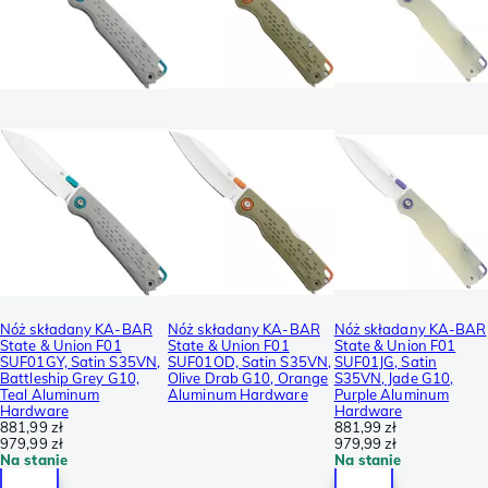
Nóż składany KA-BAR
Nóż składany KA-BAR
Nóż składany KA-BAR
State & Union F01
State & Union F01
State & Union F01
SUF01GY, Satin S35VN,
SUF01OD, Satin S35VN,
SUF01JG, Satin
Battleship Grey G10,
Olive Drab G10, Orange
S35VN, Jade G10,
Teal Aluminum
Aluminum Hardware
Purple Aluminum
Hardware
Hardware
881,99 zł
881,99 zł
979,99 zł
979,99 zł
Na stanie
Na stanie