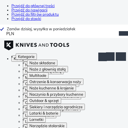
Przejdź do głównej treści
Przejdź do nawigacji
Przejdź do filtrów produktu
Przejdź do stopki
Zamów dzisiaj, wysyłka w poniedziałek
PLN
Kategorie
Kategorie
Noże składane
Noże składane
Noże z głownią stałą
Noże z głownią stałą
Multitoole
Multitoole
Ostrzenie & konserwacja noży
Ostrzenie & konserwacja noży
Noże kuchenne & krojenie
Noże kuchenne & krojenie
Naczynia & przybory kuchenne
Naczynia & przybory kuchenne
Outdoor & sprzęt
Outdoor & sprzęt
Siekiery i narzędzia ogrodnicze
Siekiery i narzędzia ogrodnicze
Latarki & baterie
Latarki & baterie
Lornetki
Lornetki
Narzędzia stolarskie
Narzędzia stolarskie