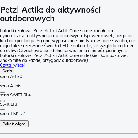
Petzl Actik: do aktywności
outdoorowych
Latarki czołowe Petzl Actik i Actik Core są doskonałe do
dynamicznych aktywności outdoorowych. Np. wędrówek, biegania
lub backpackingu. Są one wyposażone nie tylko w białe światło, ale
mają także czerwone światło LED. Znakomite, ze względu na to, że
umożliwi Ci zachowanie zdolności widzenia i nie oślepia innych.
Latarki czołowe Petzl Actik i Actik Core są lekkie i kompaktowe.
Znakomite do każdej przygody outdoorowej!
Czytaj więcej
Seria
seria Actik
0
seria Aria
6
seria SWIFT RL
4
Swift LT
3
seria TIKKID
2
Pokaż więcej