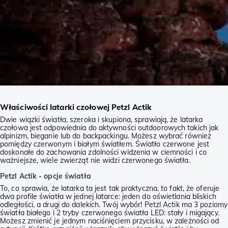
Właściwości latarki czołowej Petzl Actik
Dwie wiązki światła, szeroka i skupiona, sprawiają, że latarka
czołowa jest odpowiednia do aktywności outdoorowych takich jak
alpinizm, bieganie lub do backpackingu. Możesz wybrać również
pomiędzy czerwonym i białym światłem. Światło czerwone jest
doskonałe do zachowania zdolności widzenia w ciemności i co
ważniejsze, wiele zwierząt nie widzi czerwonego światła.
Petzl Actik - opcje światła
To, co sprawia, że latarka ta jest tak praktyczna, to fakt, że oferuje
dwa profile światła w jednej latarce: jeden do oświetlania bliskich
odległości, a drugi do dalekich. Twój wybór! Petzl Actik ma 3 poziomy
światła białego i 2 tryby czerwonego światła LED: stały i migający.
Możesz zmienić je jednym naciśnięciem przycisku, w zależności od