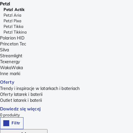
Petzl
Petzl Actik
Petzl Aria
Petzl Pixa
Petzl Tikka
Petzl Tikkina
Polarion HID
Princeton Tec
Silva
Streamlight
Texenergy
WakaWaka
Inne marki
Oferty
Trendy i inspiracje w latarkach i bateriach
Oferty latarek i baterii
Outlet latarek i baterii
Dowiedz się więcej
0
produkty
Filtr