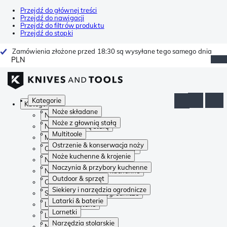
Przejdź do głównej treści
Przejdź do nawigacji
Przejdź do filtrów produktu
Przejdź do stopki
Zamówienia złożone przed 18:30 są wysyłane tego samego dnia
PLN
Kategorie
Kategorie
Noże składane
Noże składane
Noże z głownią stałą
Noże z głownią stałą
Multitoole
Multitoole
Ostrzenie & konserwacja noży
Ostrzenie & konserwacja noży
Noże kuchenne & krojenie
Noże kuchenne & krojenie
Naczynia & przybory kuchenne
Naczynia & przybory kuchenne
Outdoor & sprzęt
Outdoor & sprzęt
Siekiery i narzędzia ogrodnicze
Siekiery i narzędzia ogrodnicze
Latarki & baterie
Latarki & baterie
Lornetki
Lornetki
Narzędzia stolarskie
Narzędzia stolarskie