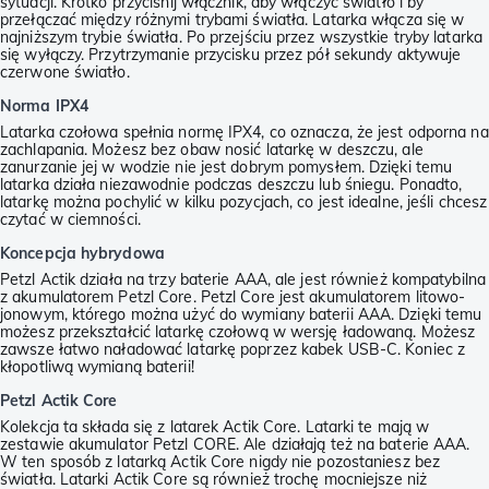
sytuacji. Krótko przyciśnij włącznik, aby włączyć światło i by
przełączać między różnymi trybami światła. Latarka włącza się w
najniższym trybie światła. Po przejściu przez wszystkie tryby latarka
się wyłączy. Przytrzymanie przycisku przez pół sekundy aktywuje
czerwone światło.
Norma IPX4
Latarka czołowa spełnia normę IPX4, co oznacza, że jest odporna na
zachlapania. Możesz bez obaw nosić latarkę w deszczu, ale
zanurzanie jej w wodzie nie jest dobrym pomysłem. Dzięki temu
latarka działa niezawodnie podczas deszczu lub śniegu. Ponadto,
latarkę można pochylić w kilku pozycjach, co jest idealne, jeśli chcesz
czytać w ciemności.
Koncepcja hybrydowa
Petzl Actik działa na trzy baterie AAA, ale jest również kompatybilna
z akumulatorem Petzl Core. Petzl Core jest akumulatorem litowo-
jonowym, którego można użyć do wymiany baterii AAA. Dzięki temu
możesz przekształcić latarkę czołową w wersję ładowaną. Możesz
zawsze łatwo naładować latarkę poprzez kabek USB-C. Koniec z
kłopotliwą wymianą baterii!
Petzl Actik Core
Kolekcja ta składa się z latarek Actik Core. Latarki te mają w
zestawie akumulator Petzl CORE. Ale działają też na baterie AAA.
W ten sposób z latarką Actik Core nigdy nie pozostaniesz bez
światła. Latarki Actik Core są również trochę mocniejsze niż