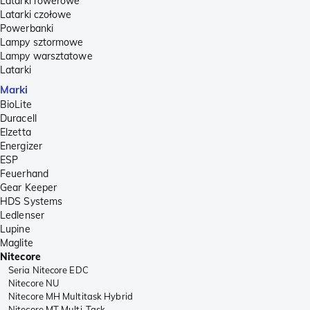
Latarki rowerowe
Latarki czołowe
Powerbanki
Lampy sztormowe
Lampy warsztatowe
Latarki
Marki
BioLite
Duracell
Elzetta
Energizer
ESP
Feuerhand
Gear Keeper
HDS Systems
Ledlenser
Lupine
Maglite
Nitecore
Seria Nitecore EDC
Nitecore NU
Nitecore MH Multitask Hybrid
Nitecore MT Multi-Task