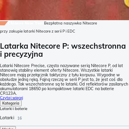
Chinese New Year
Bezpłatna naszywka Nitecore
przy zakupie latarki Nitecore z serii P i EDC
Latarka Nitecore P: wszechstronna
i precyzyjna
Latarki Nitecore Precise, często nazywane serią Nitecore P, od lat
stanowią stabilny element oferty Nitecore. Wszystkie latarki
Nitecore mają przełącznik taktyczny z tyłu korpusu. Wygodne w
obsłudze jedną ręką. Fajną rzeczą w serii P jest to, że jest coś dla
każdego. Tak wszechstronne są te latarki. Od reflektorów zasilanych
akumulatorami 18650 po kompaktowe latarki EDC na baterie
CR123A.
Czytaj więcej
Kategoria
Latarki i baterie
Latarki
16