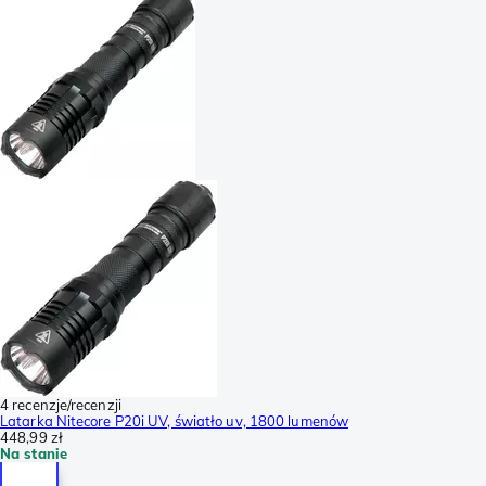
4 recenzje/recenzji
Latarka Nitecore P20i UV, światło uv, 1800 lumenów
448,99 zł
Na stanie