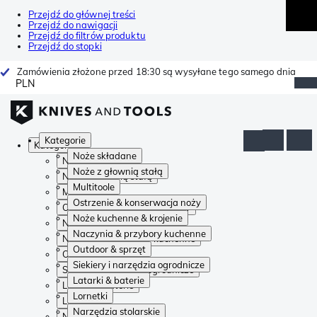
Przejdź do głównej treści
Przejdź do nawigacji
Przejdź do filtrów produktu
Przejdź do stopki
Zamówienia złożone przed 18:30 są wysyłane tego samego dnia
PLN
Kategorie
Kategorie
Noże składane
Noże składane
Noże z głownią stałą
Noże z głownią stałą
Multitoole
Multitoole
Ostrzenie & konserwacja noży
Ostrzenie & konserwacja noży
Noże kuchenne & krojenie
Noże kuchenne & krojenie
Naczynia & przybory kuchenne
Naczynia & przybory kuchenne
Outdoor & sprzęt
Outdoor & sprzęt
Siekiery i narzędzia ogrodnicze
Siekiery i narzędzia ogrodnicze
Latarki & baterie
Latarki & baterie
Lornetki
Lornetki
Narzędzia stolarskie
Narzędzia stolarskie