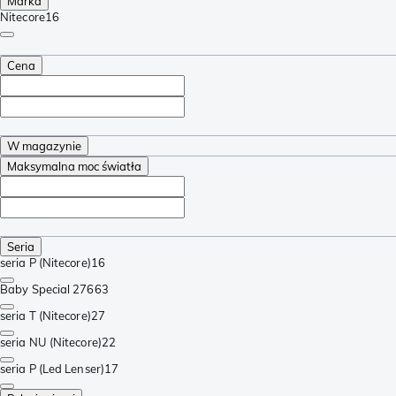
Marka
Nitecore
16
Cena
W magazynie
Maksymalna moc światła
Seria
seria P (Nitecore)
16
Baby Special 276
63
seria T (Nitecore)
27
seria NU (Nitecore)
22
seria P (Led Lenser)
17