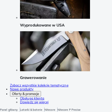
Wyprodukowane w USA
Grawerowanie
Zobacz wszystkie kolekcje tematyczne
Nowe produkty
Oferty & promocje
Obsługa klienta
Dowiedz się więcej
Panel główny
Latarki & baterie
Nitecore
Nitecore P Precise