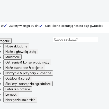
 zł
Zwroty w ciągu 30 dni
Nasi klienci oceniają nas na pięć gwiazdek
tegorie
Noże składane
Noże z głownią stałą
Multitoole
Ostrzenie & konserwacja noży
Noże kuchenne & krojenie
Naczynia & przybory kuchenne
Outdoor & sprzęt
Siekiery i narzędzia ogrodnicze
Latarki & baterie
Lornetki
Narzędzia stolarskie