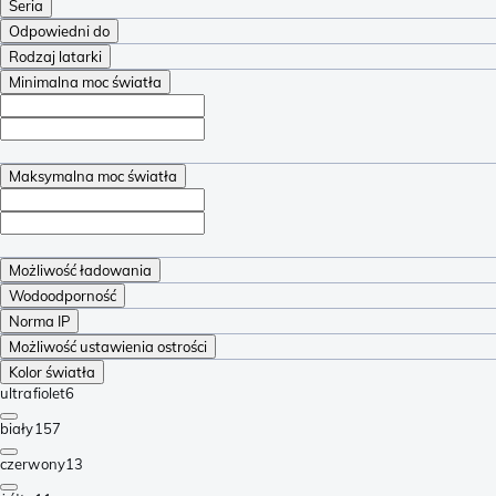
Seria
Odpowiedni do
Rodzaj latarki
Minimalna moc światła
Maksymalna moc światła
Możliwość ładowania
Wodoodporność
Norma IP
Możliwość ustawienia ostrości
Kolor światła
ultrafiolet
6
biały
157
czerwony
13