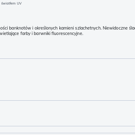
e światłem UV
ności banknotów i określonych kamieni szlachetnych. Niewidoczne śla
etlające farby i barwniki fluorescencyjne.