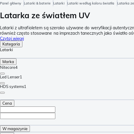
Panel główny
Latarki & baterie
Latarki
Latarki według koloru światła
Latarka z
Latarka ze światłem UV
Latarki z ultrafioletem są szeroko używane do weryfikacji autentycz
również często stosowane na imprezach tanecznych jako światło oświ
Czytaj więcej
Kategoria
Latarki
Marka
Nitecore
4
Led Lenser
1
HDS systems
1
Cena
W magazynie