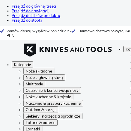
Przejdź do głównej treści
Przejdź do nawigacji
Przejdź do filtrów produktu
Przejdź do stopki
Zamów dzisiaj, wysyłka w poniedziałek
Darmowa dostawa powyżej 340
PLN
Ka
Kategorie
Noże składane
Noże z głownią stałą
Multitoole
Ostrzenie & konserwacja noży
Noże kuchenne & krojenie
Naczynia & przybory kuchenne
Outdoor & sprzęt
Siekiery i narzędzia ogrodnicze
Latarki & baterie
Lornetki