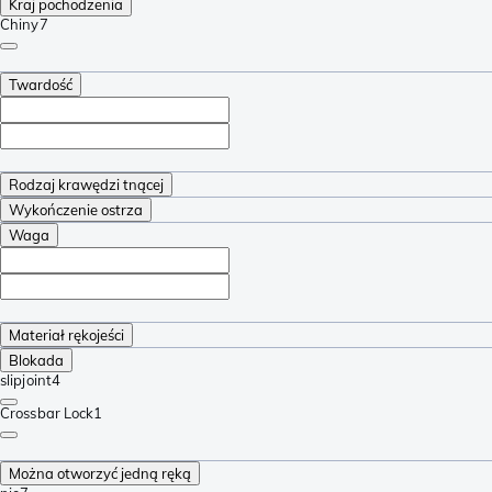
Kraj pochodzenia
Chiny
7
Twardość
Rodzaj krawędzi tnącej
Wykończenie ostrza
Waga
Materiał rękojeści
Blokada
slipjoint
4
Crossbar Lock
1
Można otworzyć jedną ręką