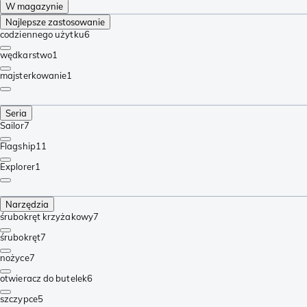
W magazynie
Najlepsze zastosowanie
codziennego użytku
6
wędkarstwo
1
majsterkowanie
1
Seria
Sailor
7
Flagship
11
Explorer
1
Narzędzia
śrubokręt krzyżakowy
7
śrubokręt
7
nożyce
7
otwieracz do butelek
6
szczypce
5