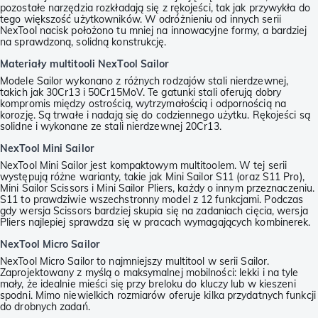
pozostałe narzędzia rozkładają się z rękojeści, tak jak przywykła do
tego większość użytkowników. W odróżnieniu od innych serii
NexTool nacisk położono tu mniej na innowacyjne formy, a bardziej
na sprawdzoną, solidną konstrukcję.
Materiały multitooli NexTool Sailor
Modele Sailor wykonano z różnych rodzajów stali nierdzewnej,
takich jak 30Cr13 i 50Cr15MoV. Te gatunki stali oferują dobry
kompromis między ostrością, wytrzymałością i odpornością na
korozję. Są trwałe i nadają się do codziennego użytku. Rękojeści są
solidne i wykonane ze stali nierdzewnej 20Cr13.
NexTool Mini Sailor
NexTool Mini Sailor jest kompaktowym multitoolem. W tej serii
występują różne warianty, takie jak Mini Sailor S11 (oraz S11 Pro),
Mini Sailor Scissors i Mini Sailor Pliers, każdy o innym przeznaczeniu.
S11 to prawdziwie wszechstronny model z 12 funkcjami. Podczas
gdy wersja Scissors bardziej skupia się na zadaniach cięcia, wersja
Pliers najlepiej sprawdza się w pracach wymagających kombinerek.
NexTool Micro Sailor
NexTool Micro Sailor to najmniejszy multitool w serii Sailor.
Zaprojektowany z myślą o maksymalnej mobilności: lekki i na tyle
mały, że idealnie mieści się przy breloku do kluczy lub w kieszeni
spodni. Mimo niewielkich rozmiarów oferuje kilka przydatnych funkcji
do drobnych zadań.