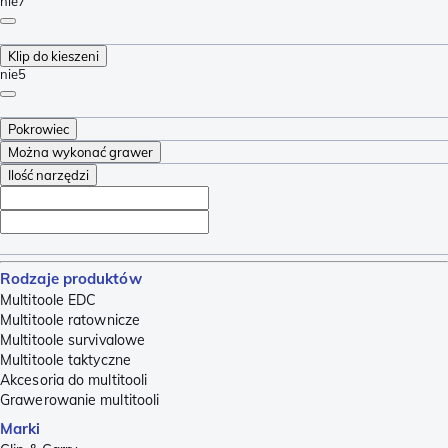
nie
7
Klip do kieszeni
nie
5
Pokrowiec
Można wykonać grawer
Ilość narzędzi
Rodzaje produktów
Multitoole EDC
Multitoole ratownicze
Multitoole survivalowe
Multitoole taktyczne
Akcesoria do multitooli
Grawerowanie multitooli
Marki