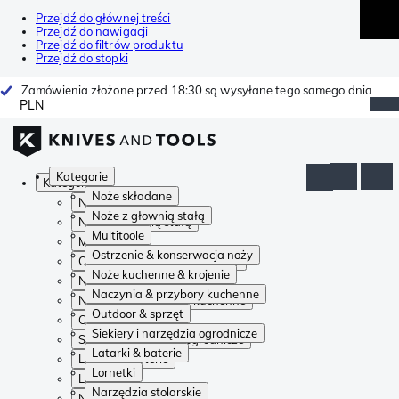
Przejdź do głównej treści
Przejdź do nawigacji
Przejdź do filtrów produktu
Przejdź do stopki
Zamówienia złożone przed 18:30 są wysyłane tego samego dnia
PLN
Kategorie
Kategorie
Noże składane
Noże składane
Noże z głownią stałą
Noże z głownią stałą
Multitoole
Multitoole
Ostrzenie & konserwacja noży
Ostrzenie & konserwacja noży
Noże kuchenne & krojenie
Noże kuchenne & krojenie
Naczynia & przybory kuchenne
Naczynia & przybory kuchenne
Outdoor & sprzęt
Outdoor & sprzęt
Siekiery i narzędzia ogrodnicze
Siekiery i narzędzia ogrodnicze
Latarki & baterie
Latarki & baterie
Lornetki
Lornetki
Narzędzia stolarskie
Narzędzia stolarskie