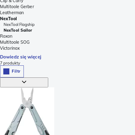
Clip & Carry
Multitoole Gerber
Leatherman
NexTool
NexTool Flagship
NexTool Sailor
Roxon
Multitoole SOG
Victorinox
Dowiedz się więcej
7
produkty
Filtr