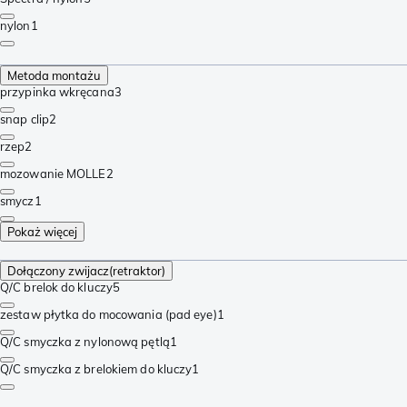
nylon
1
Metoda montażu
przypinka wkręcana
3
snap clip
2
rzep
2
mozowanie MOLLE
2
smycz
1
Pokaż więcej
Dołączony zwijacz(retraktor)
Q/C brelok do kluczy
5
zestaw płytka do mocowania (pad eye)
1
Q/C smyczka z nylonową pętlą
1
Q/C smyczka z brelokiem do kluczy
1