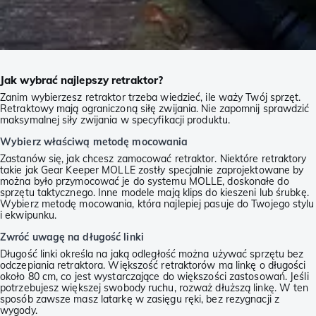
Jak wybrać najlepszy retraktor?
Zanim wybierzesz retraktor trzeba wiedzieć, ile waży Twój sprzęt.
Retraktowy mają ograniczoną siłę zwijania. Nie zapomnij sprawdzić
maksymalnej siły zwijania w specyfikacji produktu.
Wybierz właściwą metodę mocowania
Zastanów się, jak chcesz zamocować retraktor. Niektóre retraktory
takie jak Gear Keeper MOLLE zostły specjalnie zaprojektowane by
można było przymocować je do systemu MOLLE, doskonałe do
sprzętu taktycznego. Inne modele mają klips do kieszeni lub śrubkę.
Wybierz metodę mocowania, która najlepiej pasuje do Twojego stylu
i ekwipunku.
Zwróć uwagę na długość linki
Długość linki określa na jaką odległość można używać sprzętu bez
odczepiania retraktora. Większość retraktorów ma linkę o długości
około 80 cm, co jest wystarczające do większości zastosowań. Jeśli
potrzebujesz większej swobody ruchu, rozważ dłuższą linkę. W ten
sposób zawsze masz latarkę w zasięgu ręki, bez rezygnacji z
wygody.