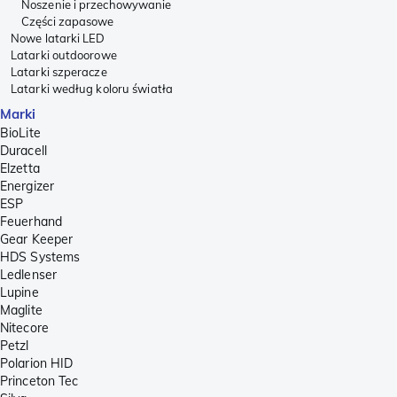
Noszenie i przechowywanie
Części zapasowe
Nowe latarki LED
Latarki outdoorowe
Latarki szperacze
Latarki według koloru światła
Marki
BioLite
Duracell
Elzetta
Energizer
ESP
Feuerhand
Gear Keeper
HDS Systems
Ledlenser
Lupine
Maglite
Nitecore
Petzl
Polarion HID
Princeton Tec