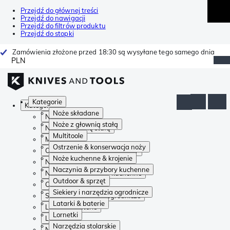
Przejdź do głównej treści
Przejdź do nawigacji
Przejdź do filtrów produktu
Przejdź do stopki
Zamówienia złożone przed 18:30 są wysyłane tego samego dnia
PLN
Kategorie
Kategorie
Noże składane
Noże składane
Noże z głownią stałą
Noże z głownią stałą
Multitoole
Multitoole
Ostrzenie & konserwacja noży
Ostrzenie & konserwacja noży
Noże kuchenne & krojenie
Noże kuchenne & krojenie
Naczynia & przybory kuchenne
Naczynia & przybory kuchenne
Outdoor & sprzęt
Outdoor & sprzęt
Siekiery i narzędzia ogrodnicze
Siekiery i narzędzia ogrodnicze
Latarki & baterie
Latarki & baterie
Lornetki
Lornetki
Narzędzia stolarskie
Narzędzia stolarskie