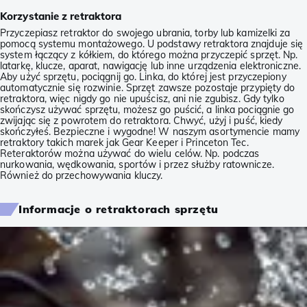
Korzystanie z retraktora
Przyczepiasz retraktor do swojego ubrania, torby lub kamizelki za
pomocą systemu montażowego. U podstawy retraktora znajduje się
system łączący z kółkiem, do którego można przyczepić sprzęt. Np.
latarkę, klucze, aparat, nawigację lub inne urządzenia elektroniczne.
Aby użyć sprzętu, pociągnij go. Linka, do której jest przyczepiony
automatycznie się rozwinie. Sprzęt zawsze pozostaje przypięty do
retraktora, więc nigdy go nie upuścisz, ani nie zgubisz. Gdy tylko
skończysz używać sprzętu, możesz go puścić, a linka pociągnie go
zwijając się z powrotem do retraktora. Chwyć, użyj i puść, kiedy
skończyłeś. Bezpieczne i wygodne! W naszym asortymencie mamy
retraktory takich marek jak Gear Keeper i Princeton Tec.
Reteraktorów można używać do wielu celów. Np. podczas
nurkowania, wędkowania, sportów i przez służby ratownicze.
Również do przechowywania kluczy.
Informacje o retraktorach sprzętu