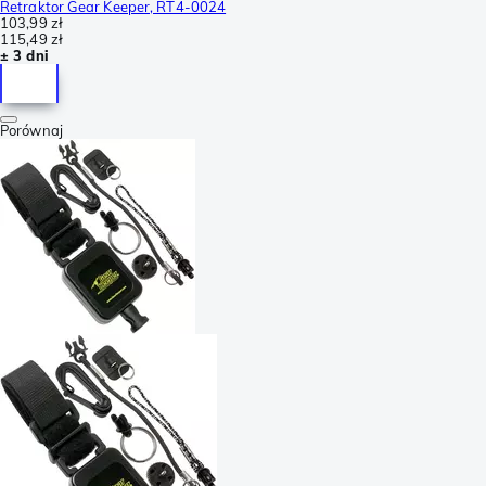
Retraktor Gear Keeper, RT4-0024
103,99 zł
115,49 zł
± 3 dni
Porównaj