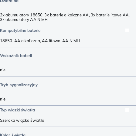
Działa na
2x akumulatory 18650
,
3x baterie alkaiczne AA
,
3x baterie litowe AA
,
3x akumulatory AA NiMH
Kompatybilne baterie
18650
,
AA alkaliczna
,
AA litowa
,
AA NiMH
Wskaźnik baterii
nie
Tryb sygnalizacyjny
nie
Typ wiązki światła
Szeroka wiązka światła
Kolor światła