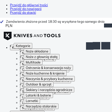
Przejdź do głównej treści
Przejdź do nawigacji
Przejdź do stopki
Zamówienia złożone przed 18:30 są wysyłane tego samego dnia
PLN
Kategorie
Kategorie
Noże składane
Noże składane
Noże z głownią stałą
Noże z głownią stałą
Multitoole
Multitoole
Ostrzenie & konserwacja noży
Ostrzenie & konserwacja noży
Noże kuchenne & krojenie
Noże kuchenne & krojenie
Naczynia & przybory kuchenne
Naczynia & przybory kuchenne
Outdoor & sprzęt
Outdoor & sprzęt
Siekiery i narzędzia ogrodnicze
Siekiery i narzędzia ogrodnicze
Latarki & baterie
Latarki & baterie
Lornetki
Lornetki
Narzędzia stolarskie
Narzędzia stolarskie