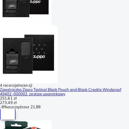
4 recenzje/recenzji
Zapalniczka Zippo Tactical Black Pouch and Black Crackle Windproof
49402-000002, zestaw upominkowy
251,61 zł
273,49 zł
-
8%
oszczędzasz
21,88