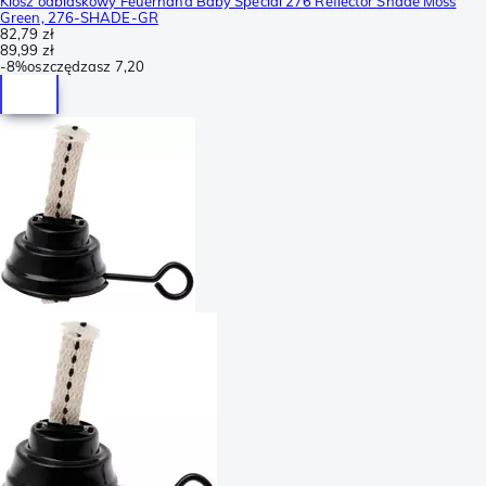
Klosz odblaskowy Feuerhand Baby Special 276 Reflector Shade Moss
Green, 276-SHADE-GR
82,79 zł
89,99 zł
-
8%
oszczędzasz
7,20