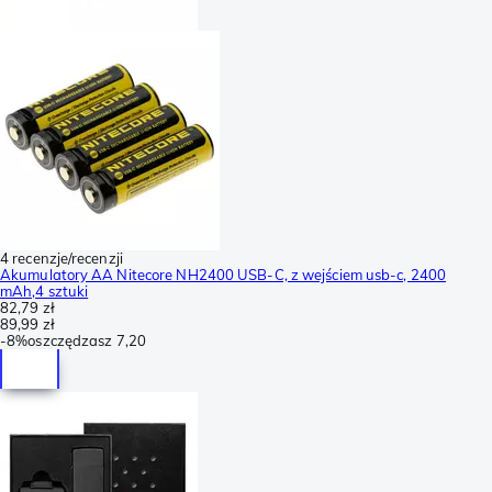
4 recenzje/recenzji
Akumulatory AA Nitecore NH2400 USB-C, z wejściem usb-c, 2400
mAh,4 sztuki
82,79 zł
89,99 zł
-
8%
oszczędzasz
7,20