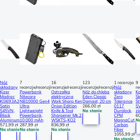
Nóż
7
16
123
1 recenzja
9
składany
recenzje/recenzji
recenzje/recenzji
recenzje/recenzji
Nóż
re
Kizer
Powerbank
Ostrzałka
Nóż do chleba
składany
Ka
Madrac
Nitecore
elektryczna
Eden Classic
Zero
Sk
KI3693A2
NB10000 Gen4
Work Sharp Ken
Damast, 20 cm
Tolerance
S
Satin
Ultra
Onion Edition
266,00 zł
0117
S
S45VN,
Lightweight
Knife & Tool
Na stanie
Duralock,
zi
Black
Powerbank,
Sharpener Mk.2
CPM
60
Aluminum
10.000 mAh
WSKTS-KO2
MagnaCut,
Na
571,99 zł
287,99 zł
836,99 zł
Carbon
Na stanie
Na stanie
Na stanie
Fiber
1055,99 zł
Na stanie