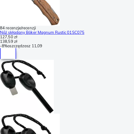
84 recenzje/recenzji
Nóż składany Böker Magnum Rustic 01SC075
127,50 zł
138,59 zł
-
8%
oszczędzasz
11,09