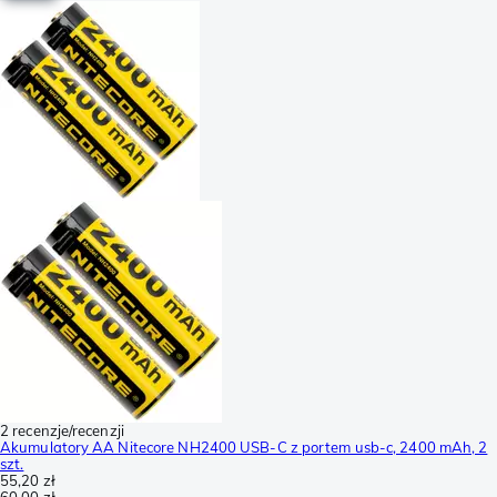
2 recenzje/recenzji
Akumulatory AA Nitecore NH2400 USB-C z portem usb-c, 2400 mAh, 2
szt.
55,20 zł
60,00 zł