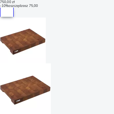
750,00 zł
-
10%
oszczędzasz
75,00