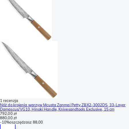
1 recenzja
Nóż do krojenia warzyw Mcusta Zanmai Petty ZBX2-3002DS, 33-Layer
Damascus/VG10, Hinoki Handle, Knivesandtools Exclusive, 15 cm
792,00 zł
880,00 zł
-
10%
oszczędzasz
88,00