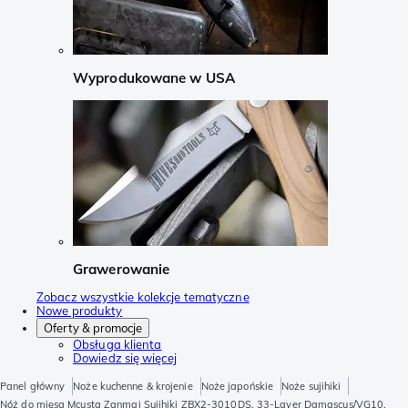
Wyprodukowane w USA
Grawerowanie
Zobacz wszystkie kolekcje tematyczne
Nowe produkty
Oferty & promocje
Obsługa klienta
Dowiedz się więcej
Panel główny
Noże kuchenne & krojenie
Noże japońskie
Noże sujihiki
Nóż do mięsa Mcusta Zanmai Sujihiki ZBX2-3010DS, 33-Layer Damascus/VG10,