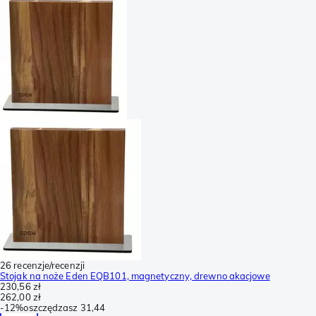
26 recenzje/recenzji
Stojak na noże Eden EQB101, magnetyczny, drewno akacjowe
230,56 zł
262,00 zł
-
12%
oszczędzasz
31,44