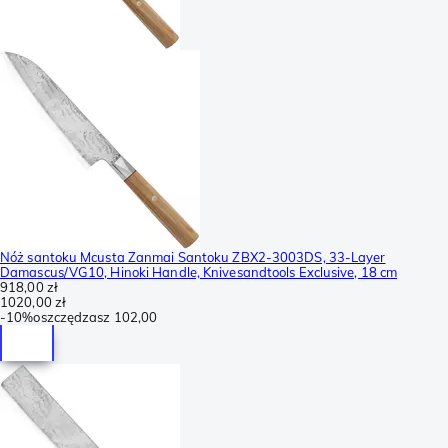
Nóż santoku Mcusta Zanmai Santoku ZBX2-3003DS, 33-Layer
Damascus/VG10, Hinoki Handle, Knivesandtools Exclusive, 18 cm
918,00 zł
1020,00 zł
-
10%
oszczędzasz
102,00