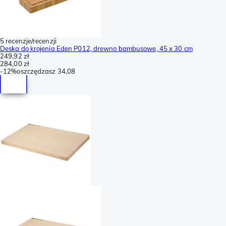
5 recenzje/recenzji
Deska do krojenia Eden P012, drewno bambusowe, 45 x 30 cm
249,92 zł
284,00 zł
-
12%
oszczędzasz
34,08