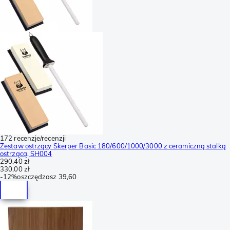
172 recenzje/recenzji
Zestaw ostrzący Skerper Basic 180/600/1000/3000 z ceramiczną stalką
ostrzącą, SH004
290,40 zł
330,00 zł
-
12%
oszczędzasz
39,60