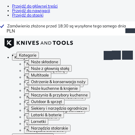
Przejdź do głównej treści
Przejdź do nawigacji
Przejdź do stopki
Zamówienia złożone przed 18:30 są wysyłane tego samego dnia
PLN
Kategorie
Kategorie
Noże składane
Noże składane
Noże z głownią stałą
Noże z głownią stałą
Multitoole
Multitoole
Ostrzenie & konserwacja noży
Ostrzenie & konserwacja noży
Noże kuchenne & krojenie
Noże kuchenne & krojenie
Naczynia & przybory kuchenne
Naczynia & przybory kuchenne
Outdoor & sprzęt
Outdoor & sprzęt
Siekiery i narzędzia ogrodnicze
Siekiery i narzędzia ogrodnicze
Latarki & baterie
Latarki & baterie
Lornetki
Lornetki
Narzędzia stolarskie
Narzędzia stolarskie