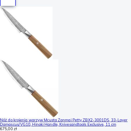
Nóż do krojenia warzyw Mcusta Zanmai Petty ZBX2-3001DS, 33-Layer
Damascus/VG10, Hinoki Handle, Knivesandtools Exclusive, 11 cm
675,00 zł