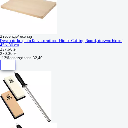
2 recenzje/recenzji
Deska do krojenia Knivesandtools Hinoki Cutting Board, drewno hinoki,
45 x 30 cm
237,60 zł
270,00 zł
-
12%
oszczędzasz
32,40