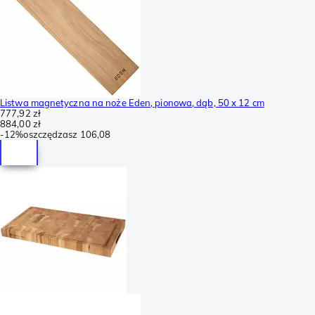
Listwa magnetyczna na noże Eden, pionowa, dąb, 50 x 12 cm
777,92 zł
884,00 zł
-
12%
oszczędzasz
106,08