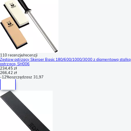
110 recenzje/recenzji
Zestaw ostrzący Skerper Basic 180/600/1000/3000 z diamentową stalką
ostrzącą, SH006
234,45 zł
266,42 zł
-
12%
oszczędzasz
31,97