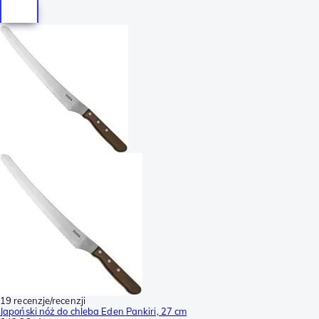
19 recenzje/recenzji
Japoński nóż do chleba Eden Pankiri, 27 cm