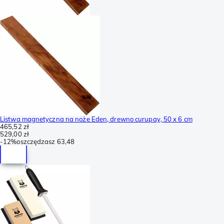
Listwa magnetyczna na noże Eden, drewno curupay, 50 x 6 cm
465,52 zł
529,00 zł
-
12%
oszczędzasz
63,48