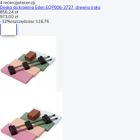
4 recenzje/recenzji
Deska do krojenia Eden EQP006-3727, drewno iroko
856,24 zł
973,00 zł
-
12%
oszczędzasz
116,76