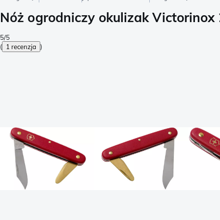
Nóż ogrodniczy okulizak Victorinox
5/5
(
1 recenzja
)