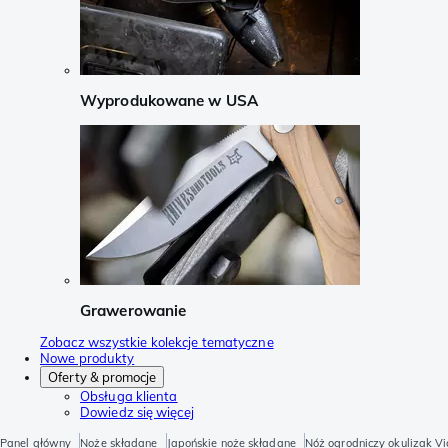
Wyprodukowane w USA
Grawerowanie
Zobacz wszystkie kolekcje tematyczne
Nowe produkty
Oferty & promocje
Obsługa klienta
Dowiedz się więcej
Panel główny
Noże składane
Japońskie noże składane
Nóż ogrodniczy okulizak V