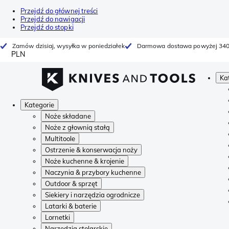
Przejdź do głównej treści
Przejdź do nawigacji
Przejdź do stopki
Zamów dzisiaj, wysyłka w poniedziałek
Darmowa dostawa powyżej 340
PLN
Ka
Kategorie
Noże składane
Noże z głownią stałą
Multitoole
Ostrzenie & konserwacja noży
Noże kuchenne & krojenie
Naczynia & przybory kuchenne
Outdoor & sprzęt
Siekiery i narzędzia ogrodnicze
Latarki & baterie
Lornetki
Narzędzia stolarskie