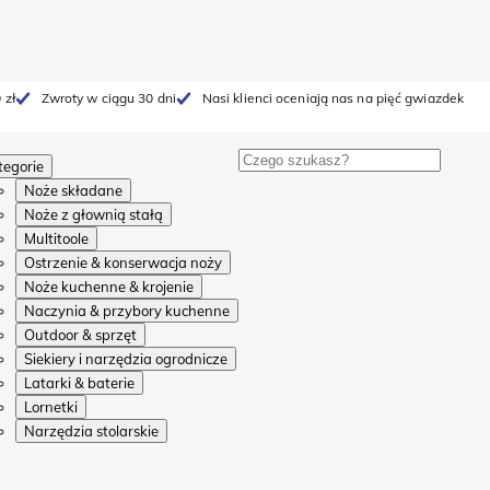
 zł
Zwroty w ciągu 30 dni
Nasi klienci oceniają nas na pięć gwiazdek
tegorie
Noże składane
Noże z głownią stałą
Multitoole
Ostrzenie & konserwacja noży
Noże kuchenne & krojenie
Naczynia & przybory kuchenne
Outdoor & sprzęt
Siekiery i narzędzia ogrodnicze
Latarki & baterie
Lornetki
Narzędzia stolarskie