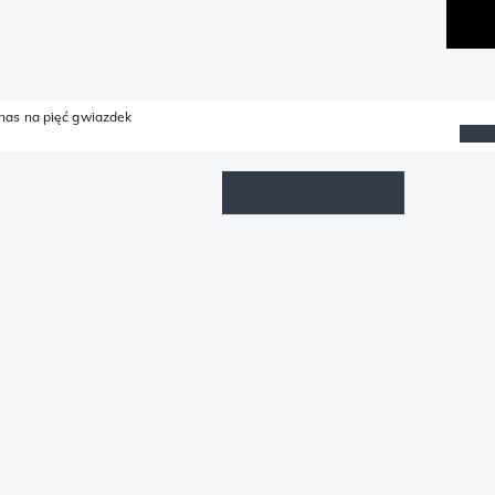
 nas na pięć gwiazdek
Lista życzeń
Zaloguj się
Koszyk