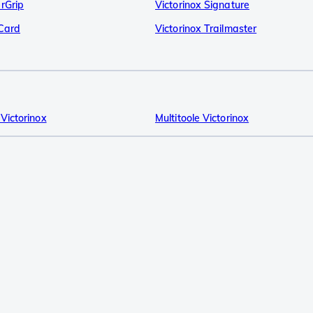
rGrip
Victorinox Signature
sCard
Victorinox Trailmaster
Victorinox
Multitoole Victorinox