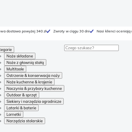
wa dostawa powyżej 340 zł
Zwroty w ciągu 30 dni
Nasi klienci oceniają
tegorie
Noże składane
Noże z głownią stałą
Multitoole
Ostrzenie & konserwacja noży
Noże kuchenne & krojenie
Naczynia & przybory kuchenne
Outdoor & sprzęt
Siekiery i narzędzia ogrodnicze
Latarki & baterie
Lornetki
Narzędzia stolarskie