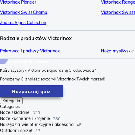
Victorinox Pioneer
Victorinox Range
Victorinox SwissChamp
Victorinox Swis
Zodiac Signs Collection
Rodzaje produktów Victorinox
Pokrowce i pochwy Victorinox
Noże myśliwskie 
przewodnik zakupu
Który scyzoryk Victorinox najbardziej Ci odpowiada?
Pomożemy Ci znaleźć scyzoryk Victorinox Twoich marzeń!
Rozpocznij quiz
Kategoria
Categories
Noże składane
330
Noże kuchenne i krojenie
280
Narzędzia wielofunkcyjne i akcesoria
48
Outdoor i sprzęt
13