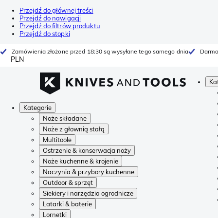
Przejdź do głównej treści
Przejdź do nawigacji
Przejdź do filtrów produktu
Przejdź do stopki
Zamówienia złożone przed 18:30 są wysyłane tego samego dnia
Darmo
PLN
Ka
Kategorie
Noże składane
Noże z głownią stałą
Multitoole
Ostrzenie & konserwacja noży
Noże kuchenne & krojenie
Naczynia & przybory kuchenne
Outdoor & sprzęt
Siekiery i narzędzia ogrodnicze
Latarki & baterie
Lornetki