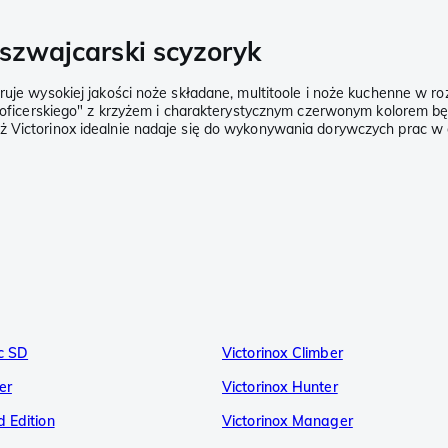
 szwajcarski scyzoryk
feruje wysokiej jakości noże składane, multitoole i noże kuchenne w
ka oficerskiego" z krzyżem i charakterystycznym czerwonym kolorem b
nóż Victorinox idealnie nadaje się do wykonywania dorywczych prac
ic SD
Victorinox Climber
er
Victorinox Hunter
d Edition
Victorinox Manager