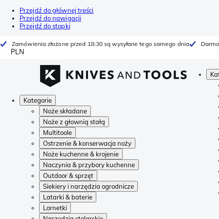
Przejdź do głównej treści
Przejdź do nawigacji
Przejdź do stopki
Zamówienia złożone przed 18:30 są wysyłane tego samego dnia
Darmo
PLN
Ka
Kategorie
Noże składane
Noże z głownią stałą
Multitoole
Ostrzenie & konserwacja noży
Noże kuchenne & krojenie
Naczynia & przybory kuchenne
Outdoor & sprzęt
Siekiery i narzędzia ogrodnicze
Latarki & baterie
Lornetki
Narzędzia stolarskie