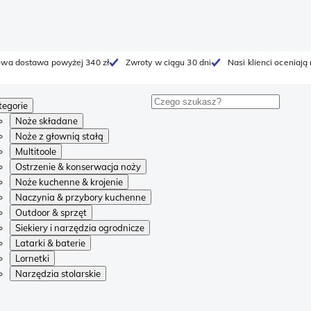
wa dostawa powyżej 340 zł
Zwroty w ciągu 30 dni
Nasi klienci oceniają
tegorie
Noże składane
Noże z głownią stałą
Multitoole
Ostrzenie & konserwacja noży
Noże kuchenne & krojenie
Naczynia & przybory kuchenne
Outdoor & sprzęt
Siekiery i narzędzia ogrodnicze
Latarki & baterie
Lornetki
Narzędzia stolarskie