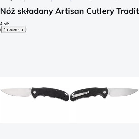
Nóż składany Artisan Cutlery Trad
4.5/5
(
1 recenzja
)