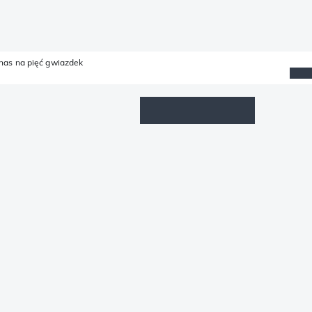
 nas na pięć gwiazdek
Lista życzeń
Zaloguj się
Koszyk