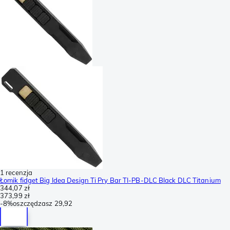
1 recenzja
Łomik fidget Big Idea Design Ti Pry Bar TI-PB-DLC Black DLC Titanium
344,07 zł
373,99 zł
-
8%
oszczędzasz
29,92