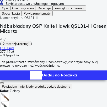
Zwroty do 30 dni
Szybka dostawa z własnego magazynu
Opis
Oferta łączona
Recenzje
Inni oglądali również
Specyfikacja
Powiązane tematy
Numer artykułu
QS131-H
Nóż składany QSP Knife Hawk QS131-H Green
Micarta
4.8/5
(
2 recenzje/recenzji
)
QSP Knife
277,49 zł
± 3 tygodnie
Ten produkt został zamówiony. Czas dostawy jest przybliżony. Miej
proszę na uwadze możliwość opóźnienia.
Dodaj do koszyka
Powiadom mnie, kiedy produkt będzie dostępny
Kolor
:
Zielony