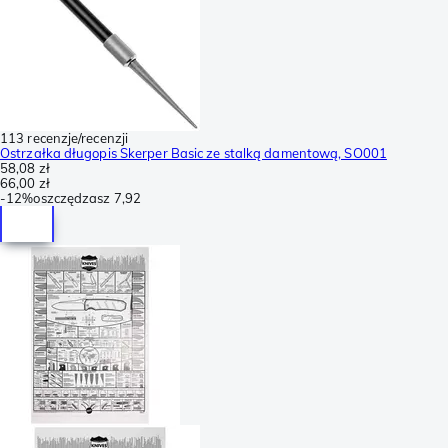
113 recenzje/recenzji
Ostrzałka długopis Skerper Basic ze stalką damentową, SO001
58,08 zł
66,00 zł
-
12%
oszczędzasz
7,92