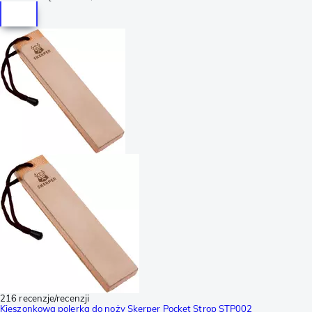
216 recenzje/recenzji
Kieszonkowa polerka do noży Skerper Pocket Strop STP002