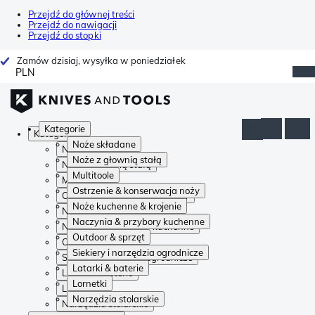
Przejdź do głównej treści
Przejdź do nawigacji
Przejdź do stopki
Zamów dzisiaj, wysyłka w poniedziałek
PLN
Kategorie
Kategorie
Noże składane
Noże składane
Noże z głownią stałą
Noże z głownią stałą
Multitoole
Multitoole
Ostrzenie & konserwacja noży
Ostrzenie & konserwacja noży
Noże kuchenne & krojenie
Noże kuchenne & krojenie
Naczynia & przybory kuchenne
Naczynia & przybory kuchenne
Outdoor & sprzęt
Outdoor & sprzęt
Siekiery i narzędzia ogrodnicze
Siekiery i narzędzia ogrodnicze
Latarki & baterie
Latarki & baterie
Lornetki
Lornetki
Narzędzia stolarskie
Narzędzia stolarskie