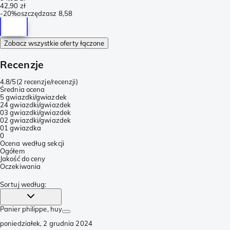
42,90 zł
-
20%
oszczędzasz
8,58
Zobacz wszystkie oferty łączone
Recenzje
4.8/5
(
2 recenzje/recenzji
)
Średnia ocena
5 gwiazdki/gwiazdek
2
4 gwiazdki/gwiazdek
0
3 gwiazdki/gwiazdek
0
2 gwiazdki/gwiazdek
0
1 gwiazdka
0
Ocena według sekcji
Ogółem
Jakość do ceny
Oczekiwania
Sortuj według
:
Panier philippe
, huy
poniedziałek, 2 grudnia 2024