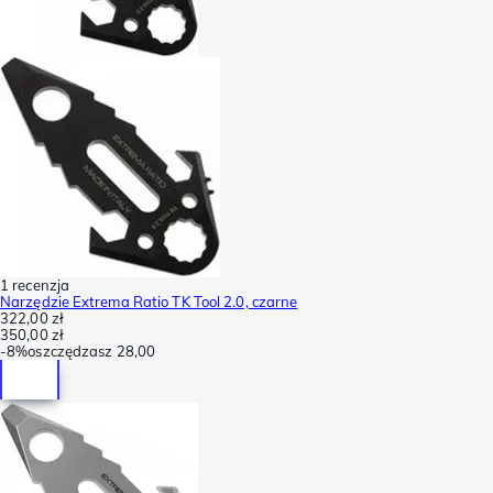
1 recenzja
Narzędzie Extrema Ratio TK Tool 2.0, czarne
322,00 zł
350,00 zł
-
8%
oszczędzasz
28,00