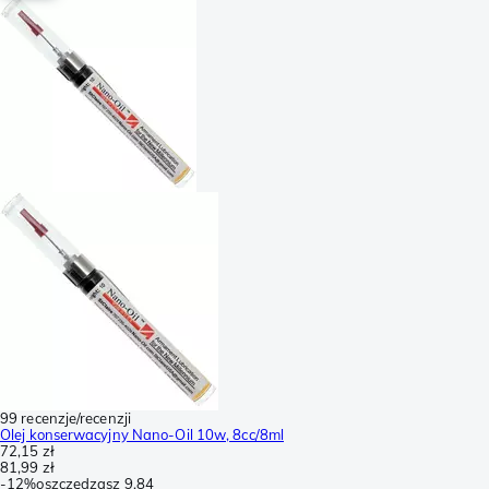
99 recenzje/recenzji
Olej konserwacyjny Nano-Oil 10w, 8cc/8ml
72,15 zł
81,99 zł
-
12%
oszczędzasz
9,84