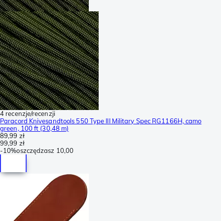
4 recenzje/recenzji
Paracord Knivesandtools 550 Type III Military Spec RG1166H, camo
green, 100 ft (30,48 m)
89,99 zł
99,99 zł
-
10%
oszczędzasz
10,00