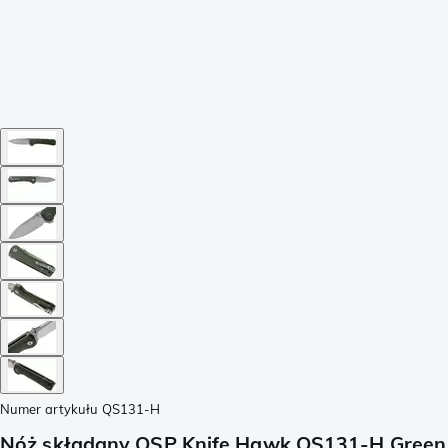
Numer artykułu
QS131-H
Nóż składany QSP Knife Hawk QS131-H Green