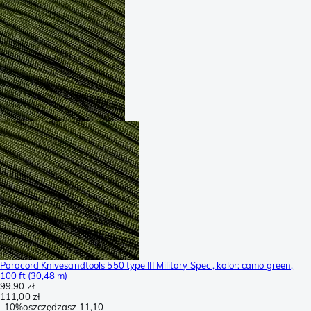
Paracord Knivesandtools 550 type III Military Spec , kolor: camo green,
100 ft (30,48 m)
99,90 zł
111,00 zł
-
10%
oszczędzasz
11,10