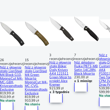
3
7
Nóż z
recenzje/recenzji
recenzje/recenzji
głowni
26
15
Nóż z głownią
Nóż składany
stałą D
recenzje/recenzji
recenzje/recenzji
stałą Böker
Ruike P873-MB
Custom
Nóż z głownią
Nóż z głownią
Daily Knives
Satin 14C28N,
AK4
stałą LionSteel
stałą LionSteel
AK4 121511
Black Micarta
P1001
M4 Black G10,
M4 Green
Green Micarta,
230,00 zł
Two To
MagnaCut M4-
Micarta
projekt Alex
± 1 miesiąc
CPM 3
MC-GBK,
MagnaCut M4-
Kremer
Drop P
Knivesandtools
MC-CVG,
923,99 zł
539,99 
Exclusive
Knivesandtools
± 3 tygodnie
599,99 
819,99 zł
Exclusive
Na sta
910,99 zł
819,99 zł
Na stanie
910,99 zł
Na stanie