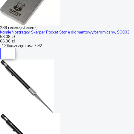
289 recenzje/recenzji
Kamień ostrzący Skerper Pocket Stone diamentowy/ceramiczny, SO003
58,08 zł
66,00 zł
-
12%
oszczędzasz
7,92