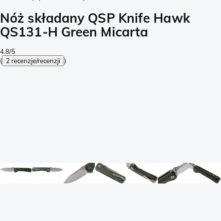
Nóż składany QSP Knife Hawk
QS131-H Green Micarta
4.8/5
(
2 recenzje/recenzji
)