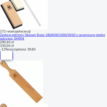
172 recenzje/recenzji
Zestaw ostrzący Skerper Basic 180/600/1000/3000 z ceramiczną stalką
ostrzącą, SH004
290,40 zł
330,00 zł
-
12%
oszczędzasz
39,60