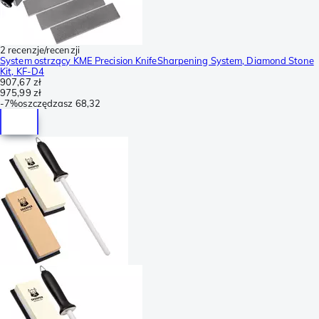
2 recenzje/recenzji
System ostrzący KME Precision KnifeSharpening System, Diamond Stone
Kit, KF-D4
907,67 zł
975,99 zł
-
7%
oszczędzasz
68,32