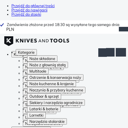
Przejdź do głównej treści
Przejdź do nawigacji
Przejdź do stopki
Zamówienia złożone przed 18:30 są wysyłane tego samego dnia
PLN
Kategorie
Kategorie
Noże składane
Noże składane
Noże z głownią stałą
Noże z głownią stałą
Multitoole
Multitoole
Ostrzenie & konserwacja noży
Ostrzenie & konserwacja noży
Noże kuchenne & krojenie
Noże kuchenne & krojenie
Naczynia & przybory kuchenne
Naczynia & przybory kuchenne
Outdoor & sprzęt
Outdoor & sprzęt
Siekiery i narzędzia ogrodnicze
Siekiery i narzędzia ogrodnicze
Latarki & baterie
Latarki & baterie
Lornetki
Lornetki
Narzędzia stolarskie
Narzędzia stolarskie