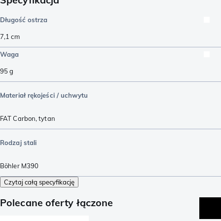
Długość ostrza
7,1
cm
Waga
95
g
Materiał rękojeści / uchwytu
FAT Carbon
,
tytan
Rodzaj stali
Böhler M390
Czytaj całą specyfikację
Polecane oferty łączone