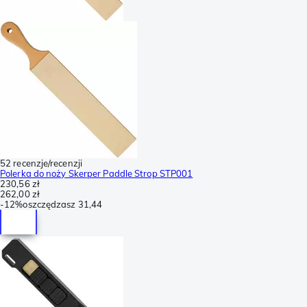
52 recenzje/recenzji
Polerka do noży Skerper Paddle Strop STP001
230,56 zł
262,00 zł
-
12%
oszczędzasz
31,44