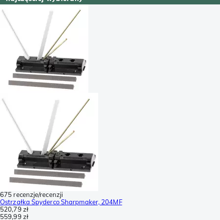
675 recenzje/recenzji
Ostrzałka Spyderco Sharpmaker, 204MF
520,79 zł
559,99 zł