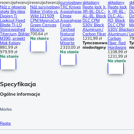
recenzje/recenzji
recenzje/recenzji
survivalowy
składany
składany
sk
Nóż z głownią
Nóż survivalowy
TRC Knives
Reate Jack Jr.
Reate Jack
Re
stałą Big Idea
Böker Vigtig vs.
Apocalypse,
JJR-BL-DLC-
Jr. JJR-BL-
D
Design Ti
Wild 121509
Elmax
AL-BL, Black
DLC-AL-
Da
Lookout Fixed
CPM MagnaCut,
Apocalypse
DLC CPM
RD, Black
Bl
Blade TI-LO
Green Canvas
Finish,
S30V, Black
DLC CPM
Mi
Stonewashed
Micarta
Torched
Aluminum /
S30V, Black
pr
Titanium, Böhler
700,64 zł
Natural
Carbon Fiber
Aluminum /
Le
M390, projekt
Na stanie
Canvas
1231,99 zł
Carbon
79
Mak Kelsay
Micarta
Tymczasowo
Fiber, Red
T
881,99 zł
2310,00 zł
niedostępny
Hardware
ni
979,99 zł
Na stanie
1108,99 zł
Na stanie
1231,99 zł
Na stanie
Specyfikacja
Ogólne informacje
Marka
Reate