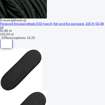
9 recenzje/recenzji
Paracord Knivesandtools 550 type III, fish and fire paracord, 100 ft (30,48
m)
91,80 zł
102,00 zł
-
10%
oszczędzasz
10,20