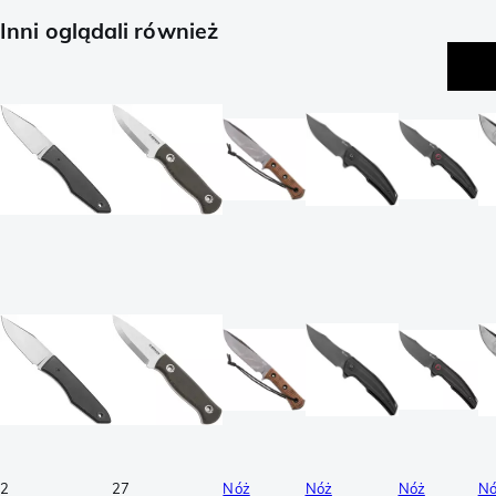
Inni oglądali również
2
27
Nóż
Nóż
Nóż
Nó