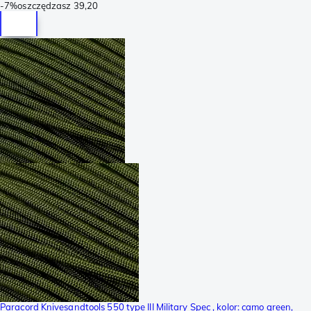
-
7%
oszczędzasz
39,20
Paracord Knivesandtools 550 type III Military Spec , kolor: camo green,