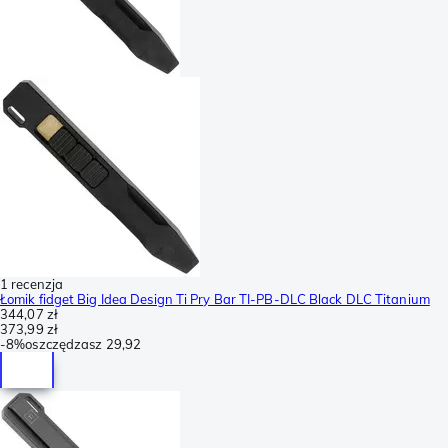
1 recenzja
Łomik fidget Big Idea Design Ti Pry Bar TI-PB-DLC Black DLC Titanium
344,07 zł
373,99 zł
-
8%
oszczędzasz
29,92