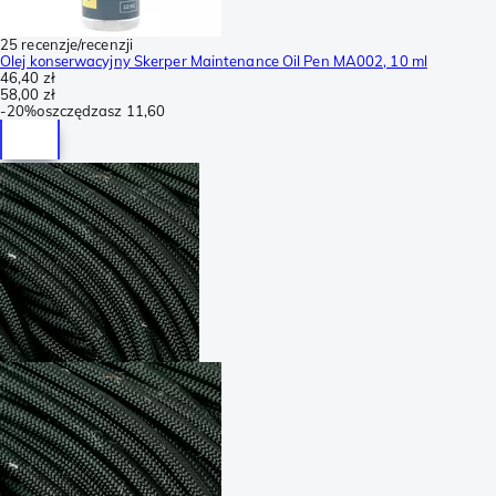
25 recenzje/recenzji
Olej konserwacyjny Skerper Maintenance Oil Pen MA002, 10 ml
46,40 zł
58,00 zł
-
20%
oszczędzasz
11,60