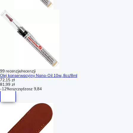
99 recenzje/recenzji
Olej konserwacyjny Nano-Oil 10w, 8cc/8ml
72,15 zł
81,99 zł
-
12%
oszczędzasz
9,84