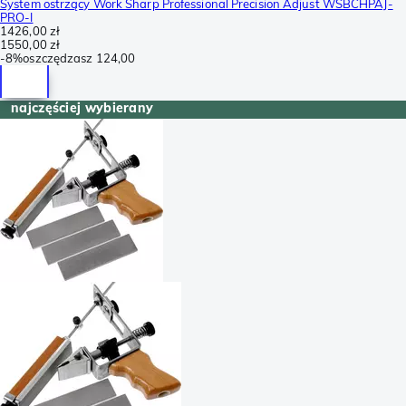
System ostrzący Work Sharp Professional Precision Adjust WSBCHPAJ-
PRO-I
1426,00 zł
1550,00 zł
-
8%
oszczędzasz
124,00
najczęściej wybierany