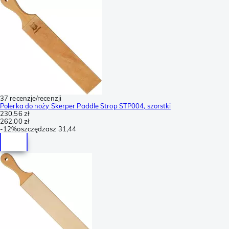
37 recenzje/recenzji
Polerka do noży Skerper Paddle Strop STP004, szorstki
230,56 zł
262,00 zł
-
12%
oszczędzasz
31,44