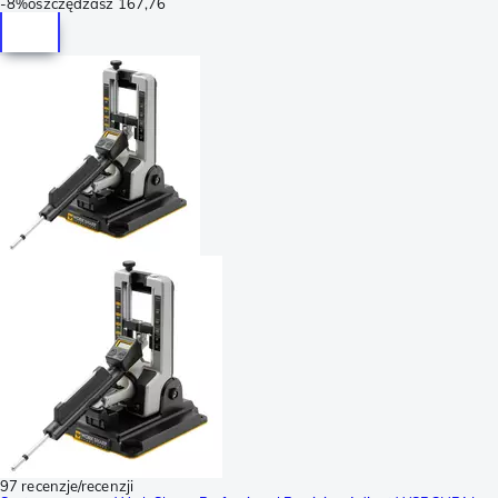
-
8%
oszczędzasz
167,76
97 recenzje/recenzji