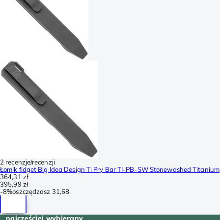
2 recenzje/recenzji
Łomik fidget Big Idea Design Ti Pry Bar TI-PB-SW Stonewashed Titanium
364,31 zł
395,99 zł
-
8%
oszczędzasz
31,68
najczęściej wybierany