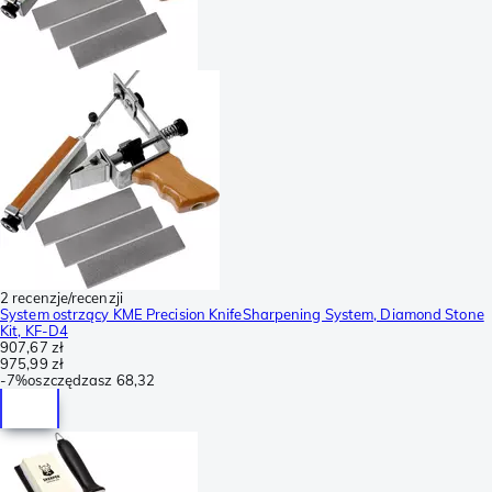
2 recenzje/recenzji
System ostrzący KME Precision KnifeSharpening System, Diamond Stone
Kit, KF-D4
907,67 zł
975,99 zł
-
7%
oszczędzasz
68,32