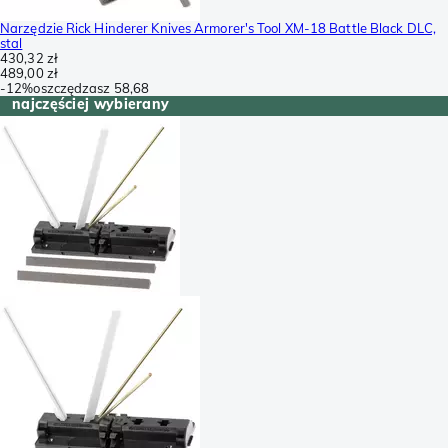
Narzędzie Rick Hinderer Knives Armorer's Tool XM-18 Battle Black DLC,
stal
430,32 zł
489,00 zł
-
12%
oszczędzasz
58,68
najczęściej wybierany