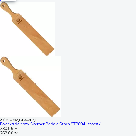
37 recenzje/recenzji
Polerka do noży Skerper Paddle Strop STP004, szorstki
230,56 zł
262,00 zł