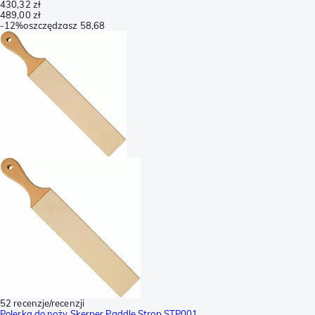
430,32 zł
489,00 zł
-
12%
oszczędzasz
58,68
52 recenzje/recenzji
Polerka do noży Skerper Paddle Strop STP001