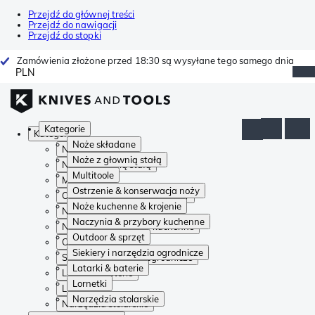
Przejdź do głównej treści
Przejdź do nawigacji
Przejdź do stopki
Zamówienia złożone przed 18:30 są wysyłane tego samego dnia
PLN
Kategorie
Kategorie
Noże składane
Noże składane
Noże z głownią stałą
Noże z głownią stałą
Multitoole
Multitoole
Ostrzenie & konserwacja noży
Ostrzenie & konserwacja noży
Noże kuchenne & krojenie
Noże kuchenne & krojenie
Naczynia & przybory kuchenne
Naczynia & przybory kuchenne
Outdoor & sprzęt
Outdoor & sprzęt
Siekiery i narzędzia ogrodnicze
Siekiery i narzędzia ogrodnicze
Latarki & baterie
Latarki & baterie
Lornetki
Lornetki
Narzędzia stolarskie
Narzędzia stolarskie