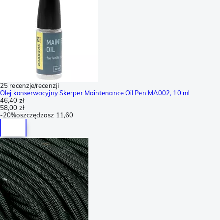
25 recenzje/recenzji
Olej konserwacyjny Skerper Maintenance Oil Pen MA002, 10 ml
46,40 zł
58,00 zł
-
20%
oszczędzasz
11,60