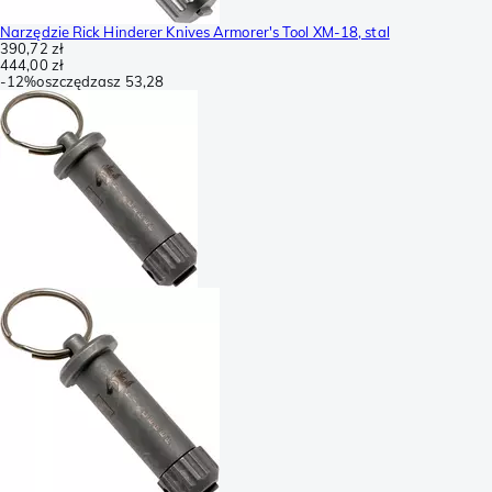
Narzędzie Rick Hinderer Knives Armorer's Tool XM-18, stal
390,72 zł
444,00 zł
-
12%
oszczędzasz
53,28