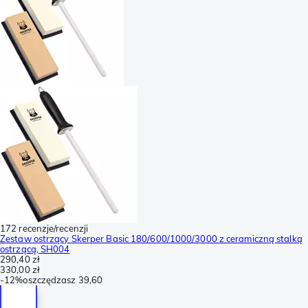
172 recenzje/recenzji
Zestaw ostrzący Skerper Basic 180/600/1000/3000 z ceramiczną stalką
ostrzącą, SH004
290,40 zł
330,00 zł
-
12%
oszczędzasz
39,60