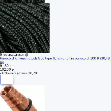
9 recenzje/recenzji
Paracord Knivesandtools 550 type III, fish and fire paracord, 100 ft (30,48
m)
91,80 zł
102,00 zł
-
10%
oszczędzasz
10,20