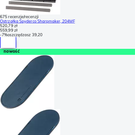
675 recenzje/recenzji
Ostrzałka Spyderco Sharpmaker, 204MF
520,79 zł
559,99 zł
-
7%
oszczędzasz
39,20
nowość