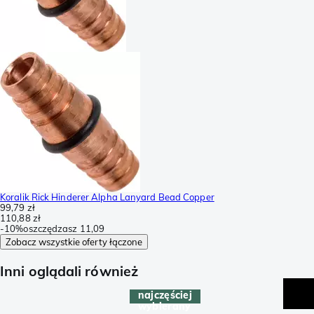
Koralik Rick Hinderer Alpha Lanyard Bead Copper
99,79 zł
110,88 zł
-
10%
oszczędzasz
11,09
Zobacz wszystkie oferty łączone
Inni oglądali również
najczęściej
wybierany