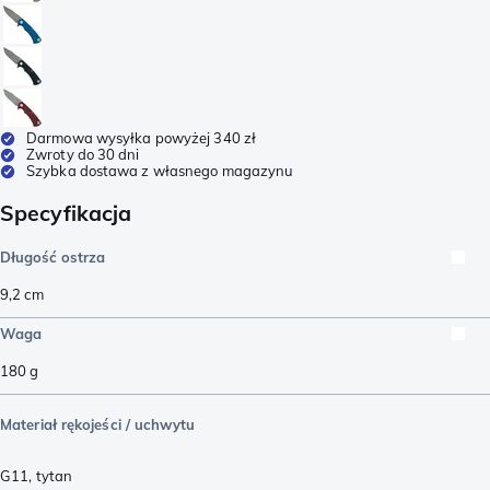
Darmowa wysyłka powyżej 340 zł
Zwroty do 30 dni
Szybka dostawa z własnego magazynu
Specyfikacja
Długość ostrza
9,2
cm
Waga
180
g
Materiał rękojeści / uchwytu
G11
,
tytan