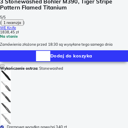
3 Stonewashed Böhler M390, Tiger Stripe
Pattern Flamed Titanium
5/5
(
1 recenzja
)
WE Knife
1838,45 zł
Na stanie
Zamówienia złożone przed 18:30 są wysyłane tego samego dnia
Dodaj do koszyka
Wykończenie ostrza
:
Stonewashed
Darmowa wysyłka powyżej 340 zł