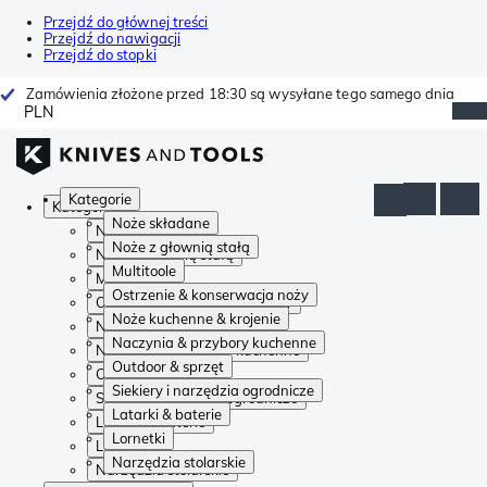
Przejdź do głównej treści
Przejdź do nawigacji
Przejdź do stopki
Zamówienia złożone przed 18:30 są wysyłane tego samego dnia
PLN
Kategorie
Kategorie
Noże składane
Noże składane
Noże z głownią stałą
Noże z głownią stałą
Multitoole
Multitoole
Ostrzenie & konserwacja noży
Ostrzenie & konserwacja noży
Noże kuchenne & krojenie
Noże kuchenne & krojenie
Naczynia & przybory kuchenne
Naczynia & przybory kuchenne
Outdoor & sprzęt
Outdoor & sprzęt
Siekiery i narzędzia ogrodnicze
Siekiery i narzędzia ogrodnicze
Latarki & baterie
Latarki & baterie
Lornetki
Lornetki
Narzędzia stolarskie
Narzędzia stolarskie