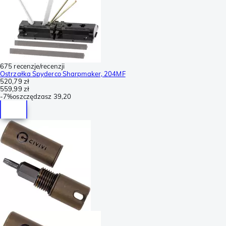
675 recenzje/recenzji
Ostrzałka Spyderco Sharpmaker, 204MF
520,79 zł
559,99 zł
-
7%
oszczędzasz
39,20