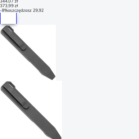
344,07 zł
373,99 zł
-
8%
oszczędzasz
29,92