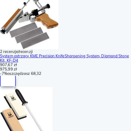
2 recenzje/recenzji
System ostrzący KME Precision KnifeSharpening System, Diamond Stone
Kit, KF-D4
907,67 zł
975,99 zł
-
7%
oszczędzasz
68,32