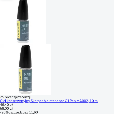
25 recenzje/recenzji
Olej konserwacyjny Skerper Maintenance Oil Pen MA002, 10 ml
46,40 zł
58,00 zł
-
20%
oszczędzasz
11,60