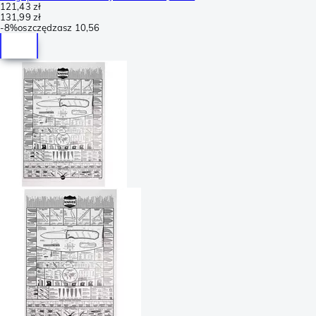
121,43 zł
131,99 zł
-
8%
oszczędzasz
10,56