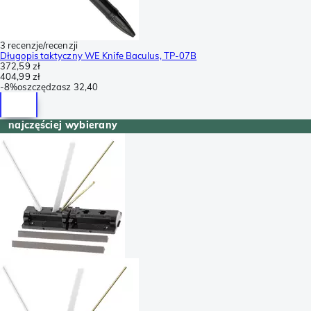
3 recenzje/recenzji
Długopis taktyczny WE Knife Baculus, TP-07B
372,59 zł
404,99 zł
-
8%
oszczędzasz
32,40
najczęściej wybierany