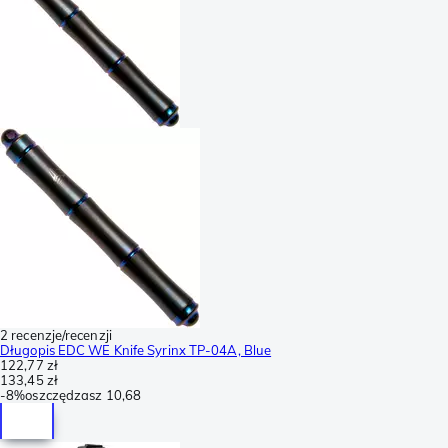
2 recenzje/recenzji
Długopis EDC WE Knife Syrinx TP-04A, Blue
122,77 zł
133,45 zł
-
8%
oszczędzasz
10,68