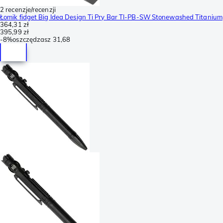
2 recenzje/recenzji
Łomik fidget Big Idea Design Ti Pry Bar TI-PB-SW Stonewashed Titanium
364,31 zł
395,99 zł
-
8%
oszczędzasz
31,68