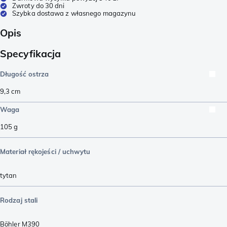
Zwroty do 30 dni
Szybka dostawa z własnego magazynu
Opis
Specyfikacja
Długość ostrza
9,3
cm
Waga
105
g
Materiał rękojeści / uchwytu
tytan
Rodzaj stali
Böhler M390