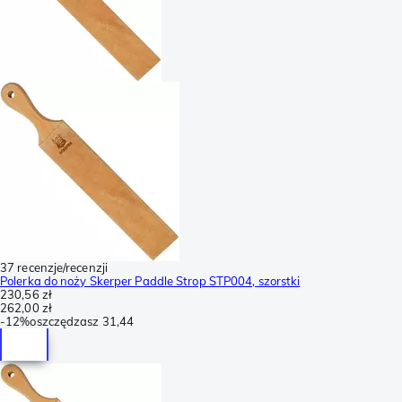
37 recenzje/recenzji
Polerka do noży Skerper Paddle Strop STP004, szorstki
230,56 zł
262,00 zł
-
12%
oszczędzasz
31,44