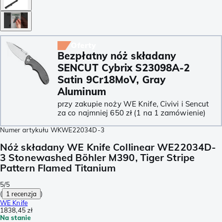
Oferty
Bezpłatny nóż składany
SENCUT Cybrix S23098A-2
Satin 9Cr18MoV, Gray
Aluminum
przy zakupie noży WE Knife, Civivi i Sencut
za co najmniej 650 zł (1 na 1 zamówienie)
Numer artykułu
WKWE22034D-3
Nóż składany WE Knife Collinear WE22034D-
3 Stonewashed Böhler M390, Tiger Stripe
Pattern Flamed Titanium
5/5
(
1 recenzja
)
WE Knife
1838,45 zł
Na stanie