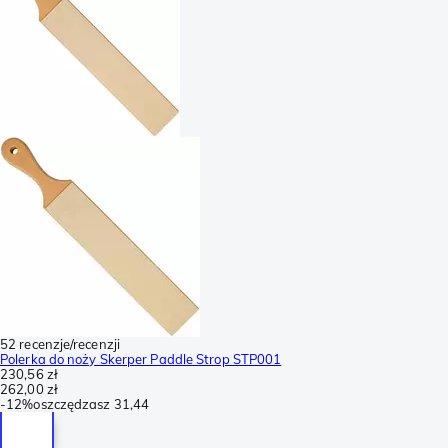
52 recenzje/recenzji
Polerka do noży Skerper Paddle Strop STP001
230,56 zł
262,00 zł
-
12%
oszczędzasz
31,44