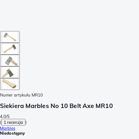
Numer artykułu
MR10
Siekiera Marbles No 10 Belt Axe MR10
4.0/5
(
1 recenzja
)
Marbles
Niedostępny