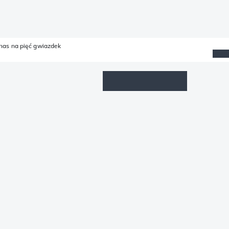
 nas na pięć gwiazdek
Lista życzeń
Zaloguj się
Koszyk