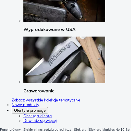
Wyprodukowane w USA
Grawerowanie
Zobacz wszystkie kolekcje tematyczne
Nowe produkty
Oferty & promocje
Obsługa klienta
Dowiedz się więcej
Panel główny
Siekiery i narzędzia ogrodnicze
Siekiery
Siekiera Marbles No 10 Be