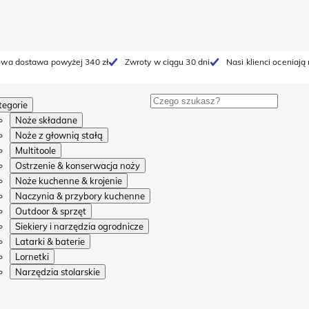
wa dostawa powyżej 340 zł
Zwroty w ciągu 30 dni
Nasi klienci oceniają
tegorie
Noże składane
Noże z głownią stałą
Multitoole
Ostrzenie & konserwacja noży
Noże kuchenne & krojenie
Naczynia & przybory kuchenne
Outdoor & sprzęt
Siekiery i narzędzia ogrodnicze
Latarki & baterie
Lornetki
Narzędzia stolarskie