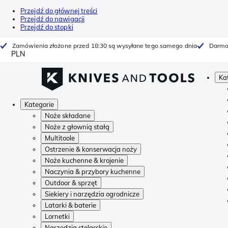
Przejdź do głównej treści
Przejdź do nawigacji
Przejdź do stopki
Zamówienia złożone przed 18:30 są wysyłane tego samego dnia
Darmo
PLN
Ka
Kategorie
Noże składane
Noże z głownią stałą
Multitoole
Ostrzenie & konserwacja noży
Noże kuchenne & krojenie
Naczynia & przybory kuchenne
Outdoor & sprzęt
Siekiery i narzędzia ogrodnicze
Latarki & baterie
Lornetki
Narzędzia stolarskie