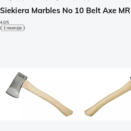
Siekiera Marbles No 10 Belt Axe M
4.0/5
(
1 recenzja
)