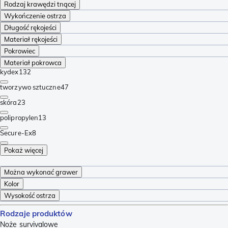
Rodzaj krawędzi tnącej
Wykończenie ostrza
Długość rękojeści
Materiał rękojeści
Pokrowiec
Materiał pokrowca
kydex
132
tworzywo sztuczne
47
skóra
23
polipropylen
13
Secure-Ex
8
Pokaż więcej
Można wykonać grawer
Kolor
Wysokość ostrza
Rodzaje produktów
Noże survivalowe