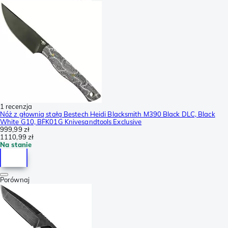
1 recenzja
Nóż z głownią stałą Bestech Heidi Blacksmith M390 Black DLC, Black
White G10, BFK01G Knivesandtools Exclusive
999,99 zł
1110,99 zł
Na stanie
Porównaj