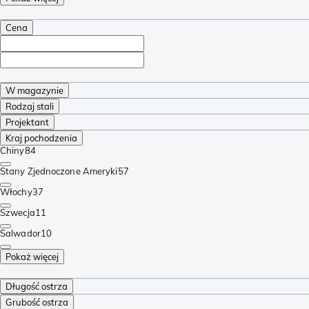
Cena
W magazynie
Rodzaj stali
Projektant
Kraj pochodzenia
Chiny
84
Stany Zjednoczone Ameryki
57
Włochy
37
Szwecja
11
Salwador
10
Pokaż więcej
Długość ostrza
Grubość ostrza