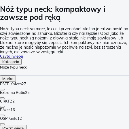
Nóż typu neck: kompaktowy i
zawsze pod ręką
Noże typu neck sa małe, lekkie i przenośne! Można je łatwo nosić na
szyi zawieszone na sznurku. Biżuteria czy narzędzie? Oba! Jako że
noże typu neck są nożami z głownią stałą, nie mają zawiasów lub
blokad, które mogłyby się zepsuć. Ich kompaktowy rozmiar oznacza,
że można je nosić niepozornie w pochwie na szyi, bez straszenia
innych, ale zawsze w zasięgu ręki.
Czytaj więcej
Kategoria
Noże typu neck
Marka
ESEE Knives
27
Extrema Ratio
25
CRKT
22
Böker
16
QSP Knife
12
Pokaż więcej