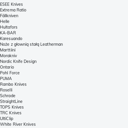
ESEE Knives
Extrema Ratio
Fällkniven
Helle
Hultafors
KA-BAR
Karesuando
Noże z głownią stałą Leatherman
Marttiini
Morakniv
Nordic Knife Design
Ontario
Pohl Force
PUMA
Rambo Knives
Roselli
Schrade
StraightLine
TOPS Knives
TRC Knives
UltiClip
White River Knives