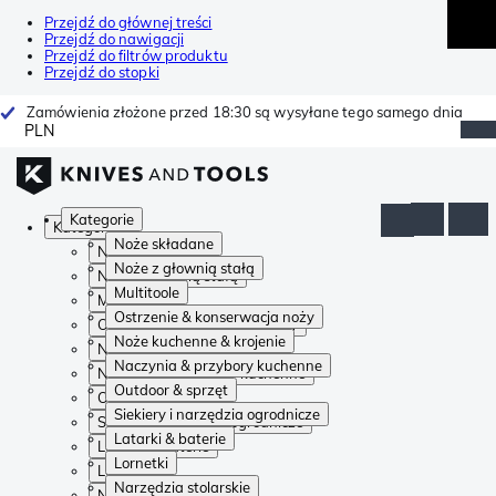
Przejdź do głównej treści
Przejdź do nawigacji
Przejdź do filtrów produktu
Przejdź do stopki
Zamówienia złożone przed 18:30 są wysyłane tego samego dnia
PLN
Kategorie
Kategorie
Noże składane
Noże składane
Noże z głownią stałą
Noże z głownią stałą
Multitoole
Multitoole
Ostrzenie & konserwacja noży
Ostrzenie & konserwacja noży
Noże kuchenne & krojenie
Noże kuchenne & krojenie
Naczynia & przybory kuchenne
Naczynia & przybory kuchenne
Outdoor & sprzęt
Outdoor & sprzęt
Siekiery i narzędzia ogrodnicze
Siekiery i narzędzia ogrodnicze
Latarki & baterie
Latarki & baterie
Lornetki
Lornetki
Narzędzia stolarskie
Narzędzia stolarskie