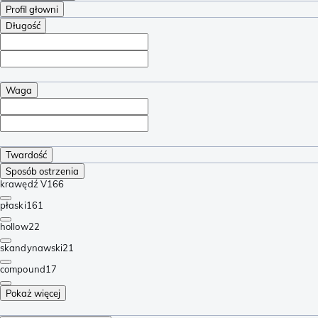
Profil głowni
Długość
Waga
Twardość
Sposób ostrzenia
krawędź V
166
płaski
161
hollow
22
skandynawski
21
compound
17
Pokaż więcej