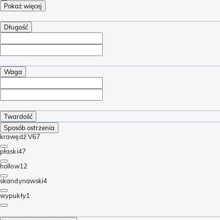
Pokaż więcej
Długość
Waga
Twardość
Sposób ostrzenia
krawędź V
67
płaski
47
hollow
12
skandynawski
4
wypukły
1