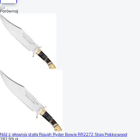
Porównaj
Nóż z głownią stałą Rough Ryder Bowie RR2272 Stag Pakkawood
282,99 zł