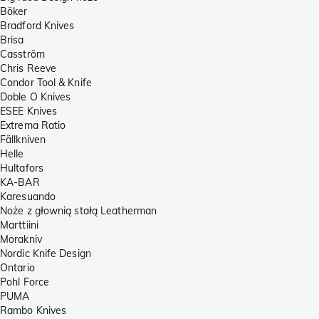
Böker
Bradford Knives
Brisa
Casström
Chris Reeve
Condor Tool & Knife
Doble O Knives
ESEE Knives
Extrema Ratio
Fällkniven
Helle
Hultafors
KA-BAR
Karesuando
Noże z głownią stałą Leatherman
Marttiini
Morakniv
Nordic Knife Design
Ontario
Pohl Force
PUMA
Rambo Knives