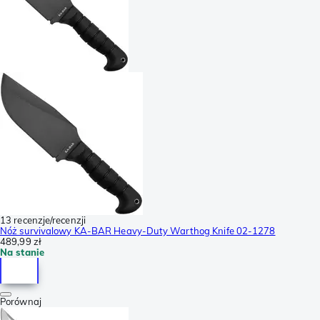
13 recenzje/recenzji
Nóż survivalowy KA-BAR Heavy-Duty Warthog Knife 02-1278
489,99 zł
Na stanie
Porównaj