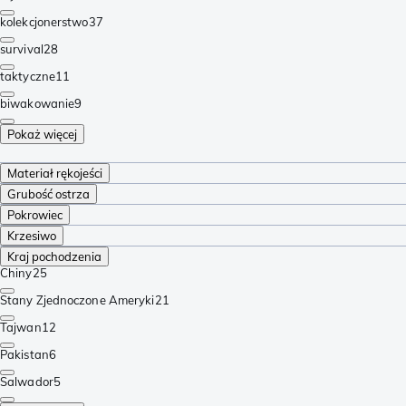
kolekcjonerstwo
37
survival
28
taktyczne
11
biwakowanie
9
Pokaż więcej
Materiał rękojeści
Grubość ostrza
Pokrowiec
Krzesiwo
Kraj pochodzenia
Chiny
25
Stany Zjednoczone Ameryki
21
Tajwan
12
Pakistan
6
Salwador
5