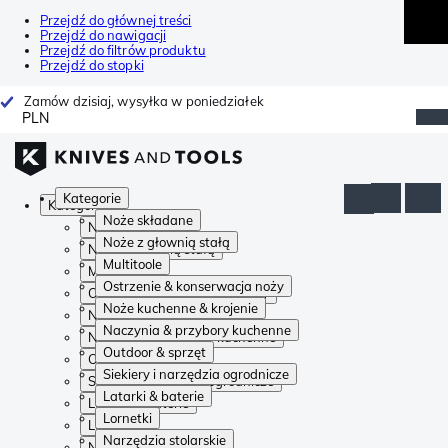
Przejdź do głównej treści
Przejdź do nawigacji
Przejdź do filtrów produktu
Przejdź do stopki
Zamów dzisiaj, wysyłka w poniedziałek
PLN
Kategorie
Kategorie
Noże składane
Noże składane
Noże z głownią stałą
Noże z głownią stałą
Multitoole
Multitoole
Ostrzenie & konserwacja noży
Ostrzenie & konserwacja noży
Noże kuchenne & krojenie
Noże kuchenne & krojenie
Naczynia & przybory kuchenne
Naczynia & przybory kuchenne
Outdoor & sprzęt
Outdoor & sprzęt
Siekiery i narzędzia ogrodnicze
Siekiery i narzędzia ogrodnicze
Latarki & baterie
Latarki & baterie
Lornetki
Lornetki
Narzędzia stolarskie
Narzędzia stolarskie