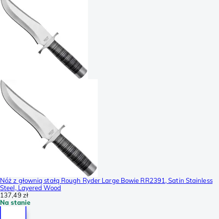
Nóż z głownią stałą Rough Ryder Large Bowie RR2391, Satin Stainless
Steel, Layered Wood
137,49 zł
Na stanie