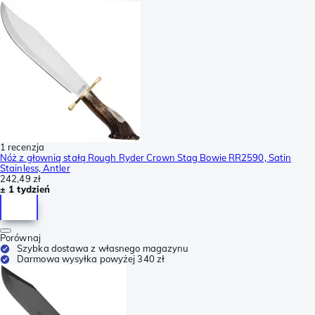
1 recenzja
Nóż z głownią stałą Rough Ryder Crown Stag Bowie RR2590, Satin
Stainless, Antler
242,49 zł
± 1 tydzień
Porównaj
Szybka dostawa z własnego magazynu
Darmowa wysyłka powyżej 340 zł