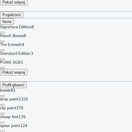
Pokaż więcej
Projektant
Seria
Signature Edition
8
Ranch Bowie
8
The Emmett
4
Standard Edition
3
PUMA SGB
3
Pokaż więcej
Profil głowni
bowie
81
drop point
1320
clip point
370
sheep foot
135
spear point
124