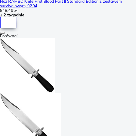
Nóż RAMBO Knife First Blood Part II Standard Edition z zestawem
survivalowym, 9294
848,49 zł
± 2 tygodnie
Porównaj