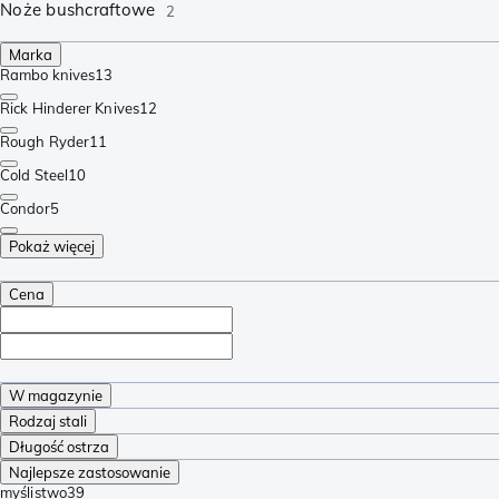
Noże bushcraftowe
2
Marka
Rambo knives
13
Rick Hinderer Knives
12
Rough Ryder
11
Cold Steel
10
Condor
5
Pokaż więcej
Cena
W magazynie
Rodzaj stali
Długość ostrza
Najlepsze zastosowanie
myślistwo
39