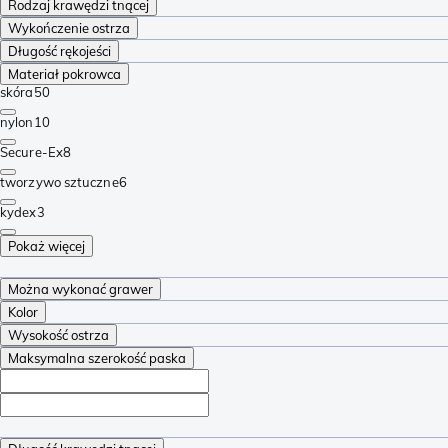
Rodzaj krawędzi tnącej
Wykończenie ostrza
Długość rękojeści
Materiał pokrowca
skóra
50
nylon
10
Secure-Ex
8
tworzywo sztuczne
6
kydex
3
Pokaż więcej
Można wykonać grawer
Kolor
Wysokość ostrza
Maksymalna szerokość paska