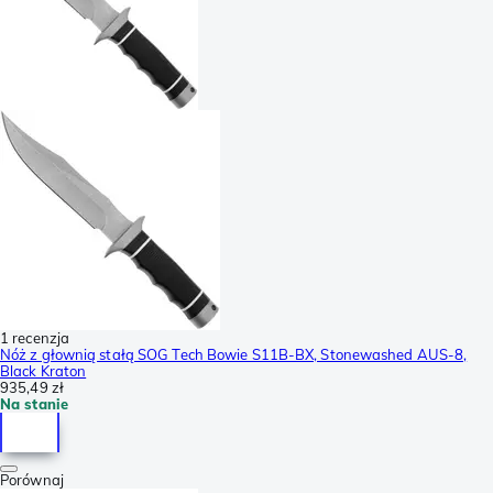
1 recenzja
Nóż z głownią stałą SOG Tech Bowie S11B-BX, Stonewashed AUS-8,
Black Kraton
935,49 zł
Na stanie
Porównaj