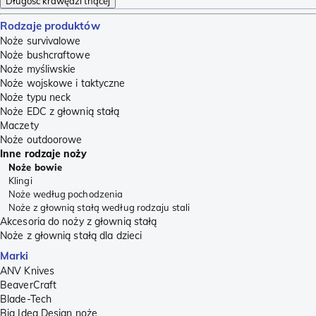
Długość krawędzi tnącej
Rodzaje produktów
Noże survivalowe
Noże bushcraftowe
Noże myśliwskie
Noże wojskowe i taktyczne
Noże typu neck
Noże EDC z głownią stałą
Maczety
Noże outdoorowe
Inne rodzaje noży
Noże bowie
Klingi
Noże według pochodzenia
Noże z głownią stałą według rodzaju stali
Akcesoria do noży z głownią stałą
Noże z głownią stałą dla dzieci
Marki
ANV Knives
BeaverCraft
Blade-Tech
Big Idea Design noże