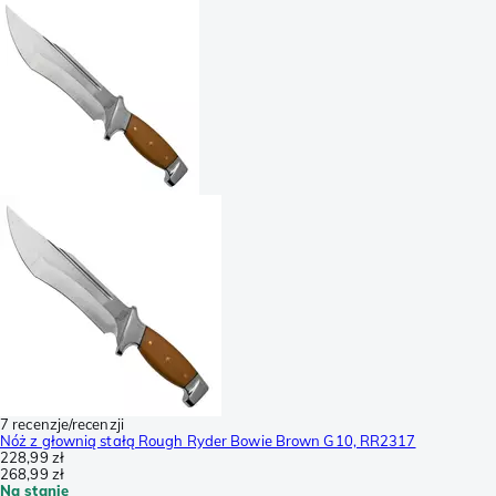
7 recenzje/recenzji
Nóż z głownią stałą Rough Ryder Bowie Brown G10, RR2317
228,99 zł
268,99 zł
Na stanie