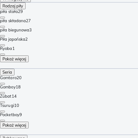
Rodzaj piły
piła stała
29
piła składana
27
piła biegunowa
3
Piła japońska
2
Ryoba
1
Pokaż więcej
Seria
Gomtaro
20
Gomboy
18
Zübat
14
Tsurugi
10
Pocketboy
9
Pokaż więcej