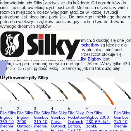
odpowiednia piła Silky praktycznie dla każdego. Od ogrodników do
cieśli lub osób uwielbiających bushcraft. Można ich używać w wielu
różnych miejscach, należy więc pamiętać, że w każdej sytuacji
potrzebne jest nieco inne podejście. Do mokrego i miękkiego drewna
potrzeba większych ząbków, podczas gdy suche i twarde drewno
wymaga drobnych ząbków.
Piły Silky Pocketboy
Marka Silky znana jest ze swoich pił składanych. Składają się one jak
noże kieszonkowe. Dzięki temu
piły Silky Pocketboy
są idealne dla
bushcrafterów. Można z łatwością nosić ją w plecaku i mieć pod
ręką, kiedy potrzebna. W pozycji otwartej brzeszczot blokuje się,
więc nie zamknie się podczas używania.
Silky Bigboy
jest
największą piłą składaną na rynku o długości 76 cm. Waży tylko 430
Top 10
gramów, co czyni ją dość lekką i przenośną jak na tak dużą piłę!
Użytkowanie piły Silky
Brzeszczot piły Silky jest generalnie o wiele twardszy niż
tradycyjnych pił ogrodowych. W rezultacie trzeba o niego trochę
bardziej dbać. Kiedy o niego zadbasz, zauważysz, że jest bardzo
efektywny! Doświadcz wygody japońskiej piły!
1
2
3
4
5
6
7
Piła Silky
Piła Silky
Piła Silky
Piła Silky
Piła Silky
Piła Silky
Piła Silky
Bigboy
Bigboy
Gomboy
Gomboy
Pocketboy
Bigboy 2000
Gomboy
360-10
2000
210-10
Curve
Outback
360-6.5 duże
240-10
średnie
Outback
średnie
Outback
Edition,
ząbki,
średnie
ząbki,
Edition,
ząbki,
Edition,
170-10
pomarańczowa
ząbki,