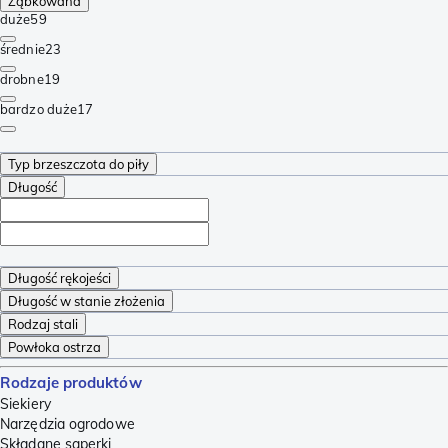
Ząbkowana
duże
59
średnie
23
drobne
19
bardzo duże
17
Typ brzeszczota do piły
Długość
Długość rękojeści
Długość w stanie złożenia
Rodzaj stali
Powłoka ostrza
Rodzaje produktów
Siekiery
Narzędzia ogrodowe
Składane saperki