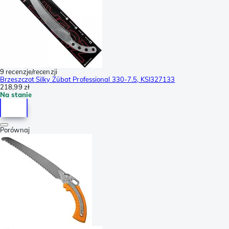
9 recenzje/recenzji
Brzeszczot Silky Zübat Professional 330-7.5, KSI327133
218,99 zł
Na stanie
Porównaj