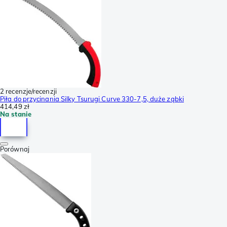
2 recenzje/recenzji
Piła do przycinania Silky Tsurugi Curve 330-7,5, duże ząbki
414,49 zł
Na stanie
Porównaj