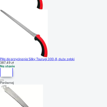
Piła do przycinania Silky Tsurugi 300-8, duże ząbki
387,49 zł
Na stanie
Porównaj