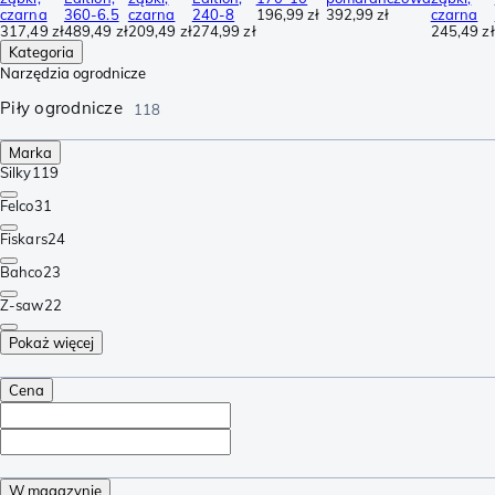
czarna
360-6.5
czarna
240-8
196,99 zł
392,99 zł
czarna
317,49 zł
489,49 zł
209,49 zł
274,99 zł
245,49 zł
Kategoria
Narzędzia ogrodnicze
Piły ogrodnicze
118
Marka
Silky
119
Felco
31
Fiskars
24
Bahco
23
Z-saw
22
Pokaż więcej
Cena
W magazynie