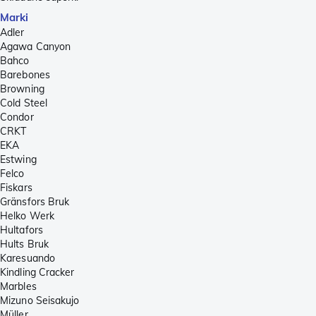
Marki
Adler
Agawa Canyon
Bahco
Barebones
Browning
Cold Steel
Condor
CRKT
EKA
Estwing
Felco
Fiskars
Gränsfors Bruk
Helko Werk
Hultafors
Hults Bruk
Karesuando
Kindling Cracker
Marbles
Mizuno Seisakujo
Müller