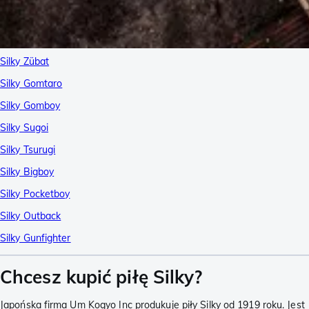
Silky Zübat
Silky Gomtaro
Silky Gomboy
Silky Sugoi
Silky Tsurugi
Silky Bigboy
Silky Pocketboy
Silky Outback
Silky Gunfighter
Chcesz kupić piłę Silky?
Japońska firma Um Kogyo Inc produkuje piły Silky od 1919 roku. Jest