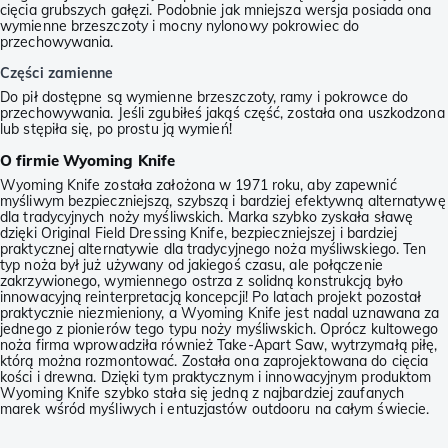
cięcia grubszych gałęzi. Podobnie jak mniejsza wersja posiada ona
wymienne brzeszczoty i mocny nylonowy pokrowiec do
przechowywania.
Części zamienne
Do pił dostępne są wymienne brzeszczoty, ramy i pokrowce do
przechowywania. Jeśli zgubiłeś jakąś część, została ona uszkodzona
lub stępiła się, po prostu ją wymień!
O firmie Wyoming Knife
Wyoming Knife została założona w 1971 roku, aby zapewnić
myśliwym bezpieczniejszą, szybszą i bardziej efektywną alternatywę
dla tradycyjnych noży myśliwskich. Marka szybko zyskała sławę
dzięki Original Field Dressing Knife, bezpieczniejszej i bardziej
praktycznej alternatywie dla tradycyjnego noża myśliwskiego. Ten
typ noża był już używany od jakiegoś czasu, ale połączenie
zakrzywionego, wymiennego ostrza z solidną konstrukcją było
innowacyjną reinterpretacją koncepcji! Po latach projekt pozostał
praktycznie niezmieniony, a Wyoming Knife jest nadal uznawana za
jednego z pionierów tego typu noży myśliwskich. Oprócz kultowego
noża firma wprowadziła również Take-Apart Saw, wytrzymałą piłę,
którą można rozmontować. Została ona zaprojektowana do cięcia
kości i drewna. Dzięki tym praktycznym i innowacyjnym produktom
Wyoming Knife szybko stała się jedną z najbardziej zaufanych
marek wśród myśliwych i entuzjastów outdooru na całym świecie.