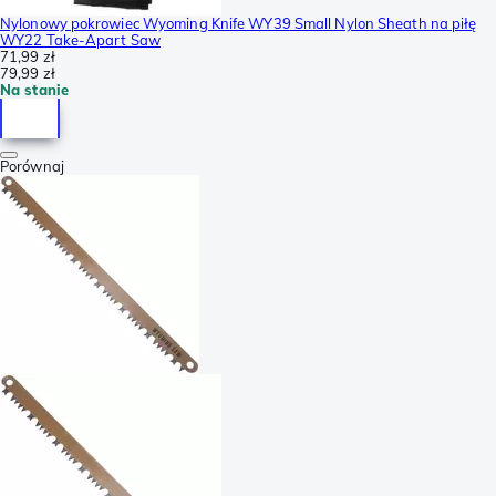
Nylonowy pokrowiec Wyoming Knife WY39 Small Nylon Sheath na piłę
WY22 Take-Apart Saw
71,99 zł
79,99 zł
Na stanie
Porównaj