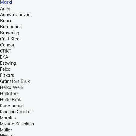
Marki
Adler
Agawa Canyon
Bahco
Barebones
Browning
Cold Steel
Condor
CRKT
EKA
Estwing
Felco
Fiskars
Gränsfors Bruk
Helko Werk
Hultafors
Hults Bruk
Karesuando
Kindling Cracker
Marbles
Mizuno Seisakujo
Müller
Nisaku