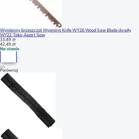
Wymienny brzeszczot Wyoming Knife WY26 Wood Saw Blade do piły
WY22 Take-Apart Saw
33,49 zł
42,49 zł
Na stanie
Porównaj