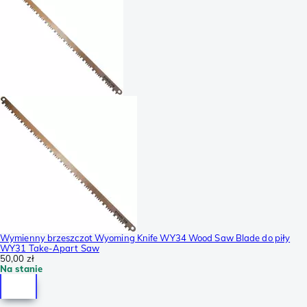
Wymienny brzeszczot Wyoming Knife WY34 Wood Saw Blade do piły
WY31 Take-Apart Saw
50,00 zł
Na stanie