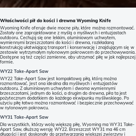
Właściwości pił do kości i drewna Wyoming Knife
Wyoming Knife oferuje dwie mocne piły, które można rozmontować.
Zostały one zaprojektowane z myślą o myśliwych i entuzjastach
outdooru. Cechują się one lekkim, aluminiowym uchwytem,
wymiennymi brzeszczotami do kości i drewna, rozkładaną
konstrukcją ułatwiającą transport i konserwację i znajdującym się w
zestawie wytrzymałym nylonowym pokrowcem do przechowywania.
Dostępne są też części zamienne, aby utrzymać piłę w jak najlepszej
formie.
WY22 Take-Apart Saw
WY22 Take-Apart Saw jest kompaktową piłą, którą można
rozmontować. Jest ona idealna dla myśliwych i entuzjastów
outdooru. Z aluminiowym uchwytem i dwoma wymiennymi
brzeszczotami, jednym do kości, a drugim do drewna, piła ta jest
pożytecznym dodatkiem do każdego ekwipunku myśliwskiego. Po
użyciu piłę łatwo można rozmontować i bezpiecznie przechowywać
w nylonowym pokrowcu.
WY31 Take-Apart Saw
Dla wszystkich, którzy wolą większą piłę, Wyoming ma WY31 Take-
Apart Saw, dłuższą wersję WY22. Brzeszczot WY31 ma 46 cm
długości i jest doskonały do przetwarzania większej zwierzyny i