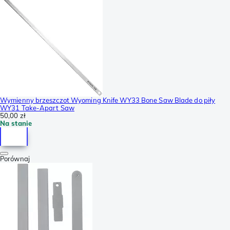
Wymienny brzeszczot Wyoming Knife WY33 Bone Saw Blade do piły
WY31 Take-Apart Saw
50,00 zł
Na stanie
Porównaj