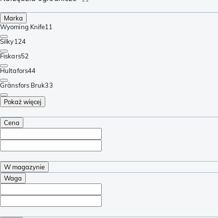
Marka
Wyoming Knife
11
Silky
124
Fiskars
52
Hultafors
44
Gränsfors Bruk
33
Pokaż więcej
Cena
W magazynie
Waga