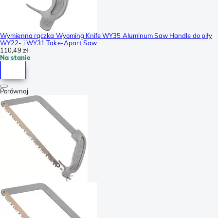
Wymienna rączka Wyoming Knife WY35 Aluminum Saw Handle do piły
WY22- i WY31 Take-Apart Saw
110,49 zł
Na stanie
Porównaj