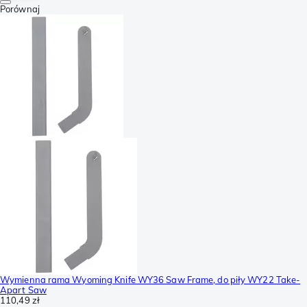
Porównaj
Wymienna rama Wyoming Knife WY36 Saw Frame, do piły WY22 Take-
Apart Saw
110,49 zł