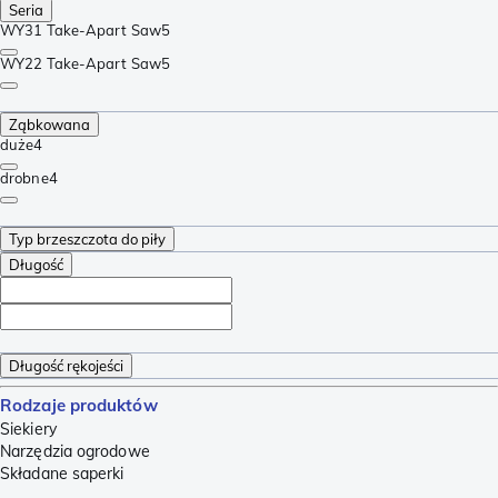
Seria
WY31 Take-Apart Saw
5
WY22 Take-Apart Saw
5
Ząbkowana
duże
4
drobne
4
Typ brzeszczota do piły
Długość
Długość rękojeści
Rodzaje produktów
Siekiery
Narzędzia ogrodowe
Składane saperki