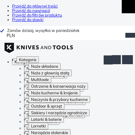
Przejdź do głównej treści
Przejdź do nawigacji
Przejdź do filtrów produktu
Przejdź do stopki
Zamów dzisiaj, wysyłka w poniedziałek
PLN
Kategorie
Kategorie
Noże składane
Noże składane
Noże z głownią stałą
Noże z głownią stałą
Multitoole
Multitoole
Ostrzenie & konserwacja noży
Ostrzenie & konserwacja noży
Noże kuchenne & krojenie
Noże kuchenne & krojenie
Naczynia & przybory kuchenne
Naczynia & przybory kuchenne
Outdoor & sprzęt
Outdoor & sprzęt
Siekiery i narzędzia ogrodnicze
Siekiery i narzędzia ogrodnicze
Latarki & baterie
Latarki & baterie
Lornetki
Lornetki
Narzędzia stolarskie
Narzędzia stolarskie