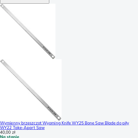
Wymienny brzeszczot Wyoming Knife WY25 Bone Saw Blade do piły
WY22 Take-Apart Saw
40,00 zł
Na stanie