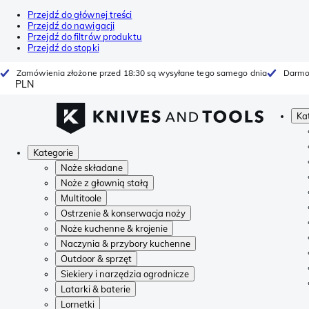
Przejdź do głównej treści
Przejdź do nawigacji
Przejdź do filtrów produktu
Przejdź do stopki
Zamówienia złożone przed 18:30 są wysyłane tego samego dnia
Darmo
PLN
Ka
Kategorie
Noże składane
Noże z głownią stałą
Multitoole
Ostrzenie & konserwacja noży
Noże kuchenne & krojenie
Naczynia & przybory kuchenne
Outdoor & sprzęt
Siekiery i narzędzia ogrodnicze
Latarki & baterie
Lornetki