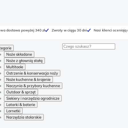
wa dostawa powyżej 340 zł
Zwroty w ciągu 30 dni
Nasi klienci oceniają
tegorie
Noże składane
Noże z głownią stałą
Multitoole
Ostrzenie & konserwacja noży
Noże kuchenne & krojenie
Naczynia & przybory kuchenne
Outdoor & sprzęt
Siekiery i narzędzia ogrodnicze
Latarki & baterie
Lornetki
Narzędzia stolarskie