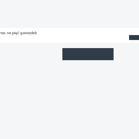
 nas na pięć gwiazdek
Lista życzeń
Zaloguj się
Koszyk