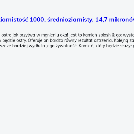
arnistość 1000, średnioziarnisty, 14,7 mikron
tre jak brzytwa w mgnieniu oka! Jest to kamień splash & go: wystar
ędzie ostry. Oferuje on bardzo równy rezultat ostrzenia. Kolejną zal
szcze bardziej wydłuża jego żywotność. Kamień, który będzie służył p