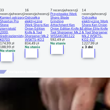
33
16
7 recenzje/recenzji
14
recenzje/recenzji
recenzje/recenzji
Przystawka Work
recenzje/recenzji
Kamień ostrzący
Ostrzałka
Sharp Blade
Ostrzałka
Shapton Pro
elektryczna
Grinding
elektryczna Work
Stone
Work Sharp Ken
Attachment Ken
Sharp Ken Onion
ziarnistość
Onion Edition
Onion Edition Knife &
Edition Elite Knife
2000,
Knife & Tool
Tool Sharpener Mk.2,
& Tool Sharpener
średnioziarnisty,
Sharpener Mk.2
WSSAKO81122
Mk.2 WSKTS-
K0703
WSKTS-KO2
592,49 zł
KO2-ELT
174,99 zł
834,49 zł
Na stanie
1227,99 zł
188,99 zł
Na stanie
± 3 dni
Na stanie
Powiązane tematy