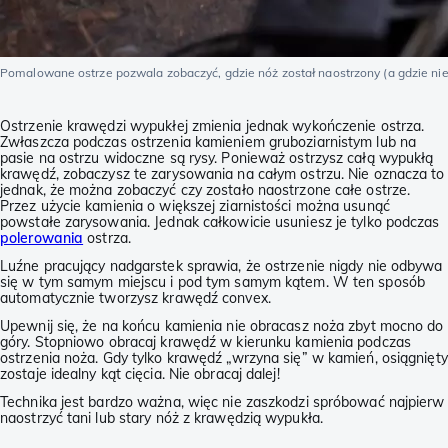
Pomalowane ostrze pozwala zobaczyć, gdzie nóż został naostrzony (a gdzie nie
Ostrzenie krawędzi wypukłej zmienia jednak wykończenie ostrza.
Zwłaszcza podczas ostrzenia kamieniem gruboziarnistym lub na
pasie na ostrzu widoczne są rysy. Ponieważ ostrzysz całą wypukłą
krawędź, zobaczysz te zarysowania na całym ostrzu. Nie oznacza to
jednak, że można zobaczyć czy zostało naostrzone całe ostrze.
Przez użycie kamienia o większej ziarnistości można usunąć
powstałe zarysowania. Jednak całkowicie usuniesz je tylko podczas
polerowania
ostrza.
Luźne pracujący nadgarstek sprawia, że ostrzenie nigdy nie odbywa
się w tym samym miejscu i pod tym samym kątem. W ten sposób
automatycznie tworzysz krawędź convex.
Upewnij się, że na końcu kamienia nie obracasz noża zbyt mocno do
góry. Stopniowo obracaj krawędź w kierunku kamienia podczas
ostrzenia noża. Gdy tylko krawędź „wrzyna się” w kamień, osiągnięty
zostaje idealny kąt cięcia. Nie obracaj dalej!
Technika jest bardzo ważna, więc nie zaszkodzi spróbować najpierw
naostrzyć tani lub stary nóż z krawędzią wypukła.