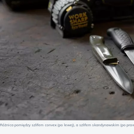
Różnica pomiędzy szlifem convex (po lewej), a szlifem skandynawskim (po pra