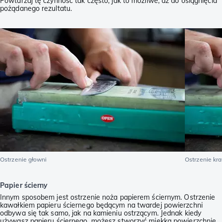
Powtarzaj tę czynność tak często, jak to możliwe, aż do osiągnięcia
pożądanego rezultatu.
Ostrzenie głowni
Ostrzenie kr
Papier ścierny
Innym sposobem jest ostrzenie noża papierem ściernym. Ostrzenie
kawałkiem papieru ściernego będącym na twardej powierzchni
odbywa się tak samo, jak na kamieniu ostrzącym. Jednak kiedy
używasz papieru ściernego, możesz stworzyć miękką powierzchnię.