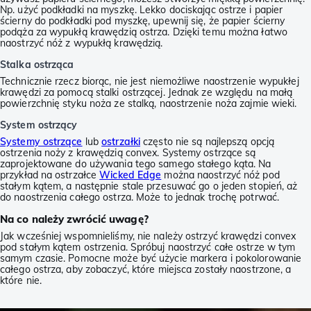
Np. użyć podkładki na myszkę. Lekko dociskając ostrze i papier
ścierny do podkładki pod myszkę, upewnij się, że papier ścierny
podąża za wypukłą krawędzią ostrza. Dzięki temu można łatwo
naostrzyć nóż z wypukłą krawędzią.
Stalka ostrząca
Technicznie rzecz biorąc, nie jest niemożliwe naostrzenie wypukłej
krawędzi za pomocą stalki ostrzącej. Jednak ze względu na małą
powierzchnię styku noża ze stalką, naostrzenie noża zajmie wieki.
System ostrzący
Systemy ostrzące
lub
ostrzałki
często nie są najlepszą opcją
ostrzenia noży z krawędzią convex. Systemy ostrzące są
zaprojektowane do używania tego samego stałego kąta. Na
przykład na ostrzałce
Wicked Edge
można naostrzyć nóż pod
stałym kątem, a następnie stale przesuwać go o jeden stopień, aż
do naostrzenia całego ostrza. Może to jednak trochę potrwać.
Na co należy zwrócić uwagę?
Jak wcześniej wspomnieliśmy, nie należy ostrzyć krawędzi convex
pod stałym kątem ostrzenia. Spróbuj naostrzyć całe ostrze w tym
samym czasie. Pomocne może być użycie markera i pokolorowanie
całego ostrza, aby zobaczyć, które miejsca zostały naostrzone, a
które nie.