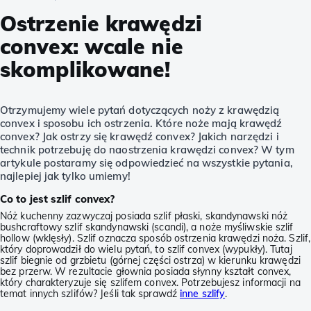
Ostrzenie krawędzi
convex: wcale nie
skomplikowane!
Otrzymujemy wiele pytań dotyczących noży z krawędzią
convex i sposobu ich ostrzenia. Które noże mają krawędź
convex? Jak ostrzy się krawędź convex? Jakich narzędzi i
technik potrzebuję do naostrzenia krawędzi convex? W tym
artykule postaramy się odpowiedzieć na wszystkie pytania,
najlepiej jak tylko umiemy!
Co to jest szlif convex?
Nóż kuchenny zazwyczaj posiada szlif płaski, skandynawski nóż
bushcraftowy szlif skandynawski (scandi), a noże myśliwskie szlif
hollow (wklęsły). Szlif oznacza sposób ostrzenia krawędzi noża. Szlif,
który doprowadził do wielu pytań, to szlif convex (wypukły). Tutaj
szlif biegnie od grzbietu (górnej części ostrza) w kierunku krawędzi
bez przerw. W rezultacie głownia posiada słynny kształt convex,
który charakteryzuje się szlifem convex. Potrzebujesz informacji na
temat innych szlifów? Jeśli tak sprawdź
inne szlify
.