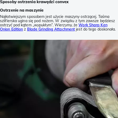
Sposoby ostrzenia krawędzi convex
Ostrzenie na maszynie
Najłatwiejszym sposobem jest użycie maszyny ostrzącej. Taśma
szlifierska ugina się pod nożem. W związku z tym zawsze będziesz
ostrzyć pod kątem „wypukłym”. Wierzymy, że
Work Sharp Ken
Onion Edition
z
Blade Grinding Attachment
jest do tego doskonała.