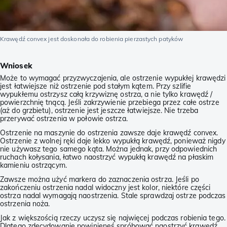
Krawędź convex jest doskonała do robienia pierzastych patyków
Wniosek
Może to wymagać przyzwyczajenia, ale ostrzenie wypukłej krawędzi
jest łatwiejsze niż ostrzenie pod stałym kątem. Przy szlifie
wypukłemu ostrzysz całą krzywiznę ostrza, a nie tylko krawędź /
powierzchnię tnącą. Jeśli zakrzywienie przebiega przez całe ostrze
(aż do grzbietu), ostrzenie jest jeszcze łatwiejsze. Nie trzeba
przerywać ostrzenia w połowie ostrza.
Ostrzenie na maszynie do ostrzenia zawsze daje krawędź convex.
Ostrzenie z wolnej ręki daje lekko wypukłą krawędź, ponieważ nigdy
nie używasz tego samego kąta. Można jednak, przy odpowiednich
ruchach kołysania, łatwo naostrzyć wypukłą krawędź na płaskim
kamieniu ostrzącym.
Zawsze można użyć markera do zaznaczenia ostrza. Jeśli po
zakończeniu ostrzenia nadal widoczny jest kolor, niektóre części
ostrza nadal wymagają naostrzenia. Stale sprawdzaj ostrze podczas
ostrzenia noża.
Jak z większością rzeczy uczysz się najwięcej podczas robienia tego.
Dlatego zdecydowanie powinieneś spróbować naostrzyć krawędź