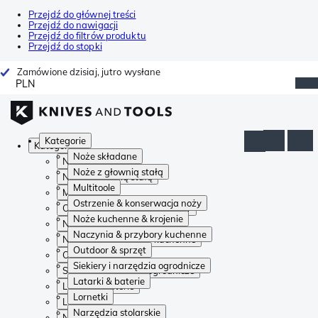
Przejdź do głównej treści
Przejdź do nawigacji
Przejdź do filtrów produktu
Przejdź do stopki
Zamówione dzisiaj, jutro wysłane
PLN
Kategorie
Kategorie
Noże składane
Noże składane
Noże z głownią stałą
Noże z głownią stałą
Multitoole
Multitoole
Ostrzenie & konserwacja noży
Ostrzenie & konserwacja noży
Noże kuchenne & krojenie
Noże kuchenne & krojenie
Naczynia & przybory kuchenne
Naczynia & przybory kuchenne
Outdoor & sprzęt
Outdoor & sprzęt
Siekiery i narzędzia ogrodnicze
Siekiery i narzędzia ogrodnicze
Latarki & baterie
Latarki & baterie
Lornetki
Lornetki
Narzędzia stolarskie
Narzędzia stolarskie