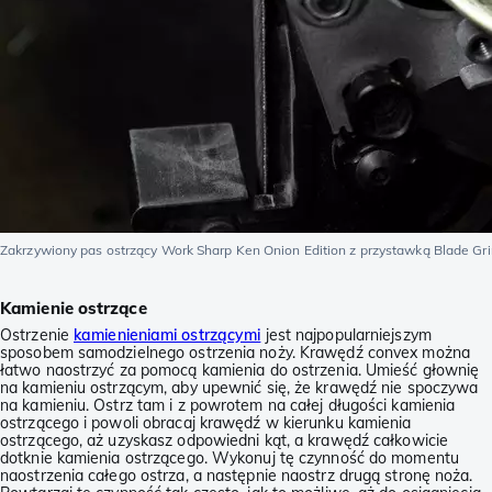
Zakrzywiony pas ostrzący Work Sharp Ken Onion Edition z przystawką Blade Gr
Kamienie ostrzące
Ostrzenie
kamienieniami ostrzącymi
jest najpopularniejszym
sposobem samodzielnego ostrzenia noży. Krawędź convex można
łatwo naostrzyć za pomocą kamienia do ostrzenia. Umieść głownię
na kamieniu ostrzącym, aby upewnić się, że krawędź nie spoczywa
na kamieniu. Ostrz tam i z powrotem na całej długości kamienia
ostrzącego i powoli obracaj krawędź w kierunku kamienia
ostrzącego, aż uzyskasz odpowiedni kąt, a krawędź całkowicie
dotknie kamienia ostrzącego. Wykonuj tę czynność do momentu
naostrzenia całego ostrza, a następnie naostrz drugą stronę noża.