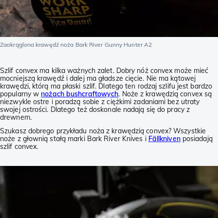
Zaokrąglona krawędź noża Bark River Gunny Hunter A2
Szlif convex ma kilka ważnych zalet. Dobry nóż convex może mieć
mocniejszą krawędź i dalej ma gładsze cięcie. Nie ma kątowej
krawędzi, którą ma płaski szlif. Dlatego ten rodzaj szlifu jest bardzo
popularny w
nożach bushcraftowych
. Noże z krawędzią convex są
niezwykle ostre i poradzą sobie z ciężkimi zadaniami bez utraty
swojej ostrości. Dlatego też doskonale nadają się do pracy z
drewnem.
Szukasz dobrego przykładu noża z krawędzią convex? Wszystkie
noże z głownią stałą marki Bark River Knives i
Fällkniven
posiadają
szlif convex.