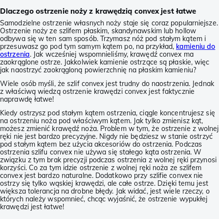
Dlaczego ostrzenie noży z krawędzią convex jest łatwe
Samodzielne ostrzenie własnych noży staje się coraz popularniejsze.
Ostrzenie noży ze szlifem płaskim, skandynawskim lub hollow
odbywa się w ten sam sposób. Trzymasz nóż pod stałym kątem i
przesuwasz go pod tym samym kątem po, na przykład,
kamieniu do
ostrzenia
. Jak wcześniej wspomnieliśmy, krawędź convex ma
zaokrąglone ostrze. Jakkolwiek kamienie ostrzące są płaskie, więc
jak naostrzyć zaokrągloną powierzchnię na płaskim kamieniu?
Wiele osób myśli, że szlif convex jest trudny do naostrzenia. Jednak
z właściwą wiedzą ostrzenie krawędzi convex jest faktycznie
naprawdę łatwe!
Kiedy ostrzysz pod stałym kątem ostrzenia, ciągle koncentrujesz się
na ostrzeniu noża pod właściwym kątem. Jak tylko zmienisz kąt,
możesz zmienić krawędź noża. Problem w tym, że ostrzenie z wolnej
ręki nie jest bardzo precyzyjne. Nigdy nie będziesz w stanie ostrzyć
pod stałym kątem bez użycia akcesoriów do ostrzenia. Podczas
ostrzenia szlifu convex nie używa się stałego kąta ostrzenia. W
związku z tym brak precyzji podczas ostrzenia z wolnej ręki przynosi
korzyści. Co za tym idzie ostrzenie z wolnej ręki noża ze szlifem
convex jest bardzo naturalne. Dodatkowo przy szlifie convex nie
ostrzy się tylko wąskiej krawędzi, ale całe ostrze. Dzięki temu jest
większa tolerancja na drobne błędy. Jak widać, jest wiele rzeczy, o
których należy wspomnieć, chcąc wyjaśnić, że ostrzenie wypukłej
krawędzi jest łatwe!