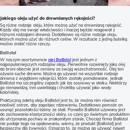
Jakiego oleju użyć do drewnianych rękojeści?
Są różne rodzaje oleju, które można użyć na drewnianą rękojeść.
Każdy olej ma swoje właściwości i inaczej będzie reagował z
różnymi rodzajami drewna. Dodatkowo są różne rodzaje oleju,
których można użyć do różnych celów. W rezultacie z jedną butelką
można zrobić różne rzeczy.
Ballistol
W naszym asortymencie
olej Ballistol
jest jednym z
najpopularniejszych rodzajów oleju. Pierwotnie rozwinięty jako olej
do broni obecnie jest ceniony za swoją wszechstronność. Olej ten
ożywia suche drewno. Można go używać na wszystkie rodzaje
drewna z wyjątkiem rękojeści, które zostały pomalowane. Jednak
Ballistol ma szczególny zapach: jak las sosnowy w słoiku. Niektórzy
go nienawidzą, inni uwielbiają i chcieliby używać jako wody
kolońskiej.
Praktyczną zaletą oleju Ballistol jest to, że można nim również
naoliwić ostrze, aby zapobiec rdzewieniu. Dodatkowo pomoże on
usunąć pozostałości taśmy ze stali. Ponadto Ballistol używany jest
do zachowania elastyczności skóry, co czyni go świetnym produktem
do utrzymania pochwy w znakomitym stanie. Chociaż firma Ballistol
nie podaje tego na opakowaniu, wiemy, że produkt [Ballistol] jest
bezpieczny dla żywności. Oznacza to, że można go używać nawet