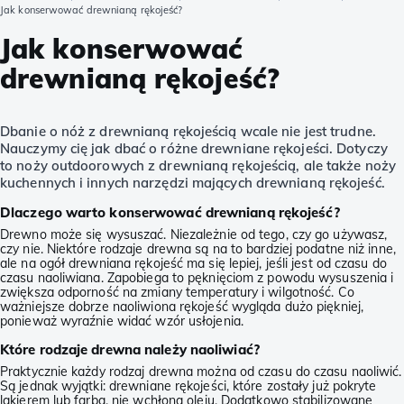
Jak konserwować drewnianą rękojeść?
Jak konserwować
drewnianą rękojeść?
Dbanie o nóż z drewnianą rękojeścią wcale nie jest trudne.
Nauczymy cię jak dbać o różne drewniane rękojeści. Dotyczy
to noży outdoorowych z drewnianą rękojeścią, ale także noży
kuchennych i innych narzędzi mających drewnianą rękojeść.
Dlaczego warto konserwować drewnianą rękojeść?
Drewno może się wysuszać. Niezależnie od tego, czy go używasz,
czy nie. Niektóre rodzaje drewna są na to bardziej podatne niż inne,
ale na ogół drewniana rękojeść ma się lepiej, jeśli jest od czasu do
czasu naoliwiana. Zapobiega to pęknięciom z powodu wysuszenia i
zwiększa odporność na zmiany temperatury i wilgotność. Co
ważniejsze dobrze naoliwiona rękojeść wygląda dużo piękniej,
ponieważ wyraźnie widać wzór usłojenia.
Które rodzaje drewna należy naoliwiać?
Praktycznie każdy rodzaj drewna można od czasu do czasu naoliwić.
Są jednak wyjątki: drewniane rękojeści, które zostały już pokryte
lakierem lub farbą, nie wchłoną oleju. Dodatkowo stabilizowane