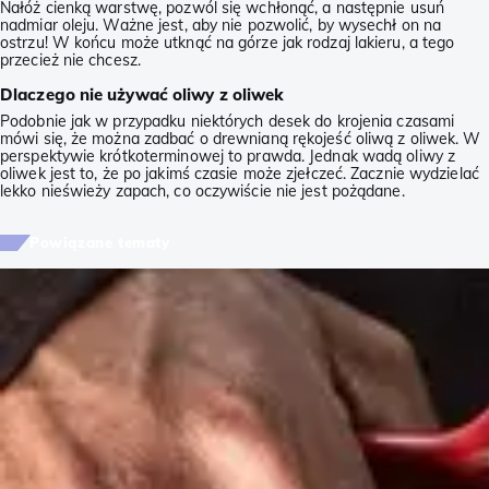
Nałóż cienką warstwę, pozwól się wchłonąć, a następnie usuń
nadmiar oleju. Ważne jest, aby nie pozwolić, by wysechł on na
ostrzu! W końcu może utknąć na górze jak rodzaj lakieru, a tego
przecież nie chcesz.
Dlaczego nie używać oliwy z oliwek
Podobnie jak w przypadku niektórych desek do krojenia czasami
mówi się, że można zadbać o drewnianą rękojeść oliwą z oliwek. W
perspektywie krótkoterminowej to prawda. Jednak wadą oliwy z
oliwek jest to, że po jakimś czasie może zjełczeć. Zacznie wydzielać
lekko nieświeży zapach, co oczywiście nie jest pożądane.
Powiązane tematy