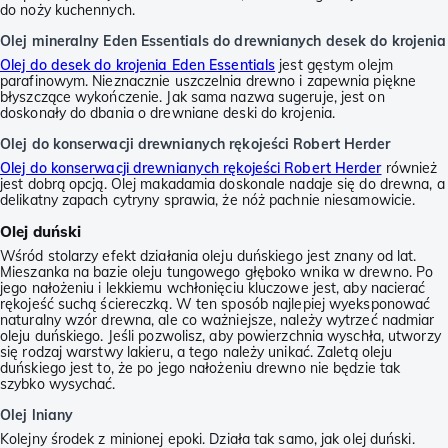
do noży kuchennych.
Olej mineralny Eden Essentials do drewnianych desek do krojenia
Olej do desek do krojenia Eden Essentials
jest gęstym olejm
parafinowym. Nieznacznie uszczelnia drewno i zapewnia piękne
błyszczące wykończenie. Jak sama nazwa sugeruje, jest on
doskonały do dbania o drewniane deski do krojenia.
Olej do konserwacji drewnianych rękojeści Robert Herder
Olej do konserwacji drewnianych rękojeści Robert Herder
również
jest dobrą opcją. Olej makadamia doskonale nadaje się do drewna, a
delikatny zapach cytryny sprawia, że nóż pachnie niesamowicie.
Olej duński
Wśród stolarzy efekt działania oleju duńskiego jest znany od lat.
Mieszanka na bazie oleju tungowego głęboko wnika w drewno. Po
jego nałożeniu i lekkiemu wchłonięciu kluczowe jest, aby nacierać
rękojeść suchą ściereczką. W ten sposób najlepiej wyeksponować
naturalny wzór drewna, ale co ważniejsze, należy wytrzeć nadmiar
oleju duńskiego. Jeśli pozwolisz, aby powierzchnia wyschła, utworzy
się rodzaj warstwy lakieru, a tego należy unikać. Zaletą oleju
duńskiego jest to, że po jego nałożeniu drewno nie będzie tak
szybko wysychać.
Olej lniany
Kolejny środek z minionej epoki. Działa tak samo, jak olej duński.