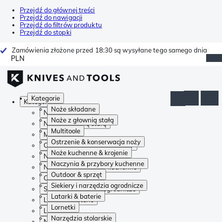
Przejdź do głównej treści
Przejdź do nawigacji
Przejdź do filtrów produktu
Przejdź do stopki
Zamówienia złożone przed 18:30 są wysyłane tego samego dnia
PLN
Kategorie
Kategorie
Noże składane
Noże składane
Noże z głownią stałą
Noże z głownią stałą
Multitoole
Multitoole
Ostrzenie & konserwacja noży
Ostrzenie & konserwacja noży
Noże kuchenne & krojenie
Noże kuchenne & krojenie
Naczynia & przybory kuchenne
Naczynia & przybory kuchenne
Outdoor & sprzęt
Outdoor & sprzęt
Siekiery i narzędzia ogrodnicze
Siekiery i narzędzia ogrodnicze
Latarki & baterie
Latarki & baterie
Lornetki
Lornetki
Narzędzia stolarskie
Narzędzia stolarskie