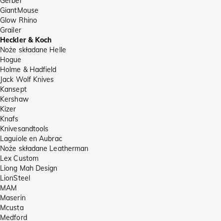
Gerber
GiantMouse
Glow Rhino
Grailer
Heckler & Koch
Noże składane Helle
Hogue
Holme & Hadfield
Jack Wolf Knives
Kansept
Kershaw
Kizer
Knafs
Knivesandtools
Laguiole en Aubrac
Noże składane Leatherman
Lex Custom
Liong Mah Design
LionSteel
MAM
Maserin
Mcusta
Medford