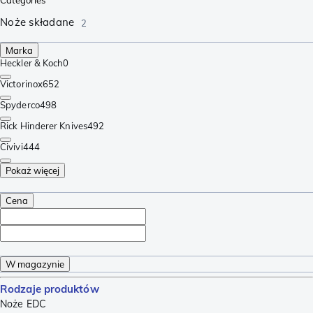
Noże składane
2
Marka
Heckler & Koch
0
Victorinox
652
Spyderco
498
Rick Hinderer Knives
492
Civivi
444
Pokaż więcej
Cena
W magazynie
Rodzaje produktów
Noże EDC