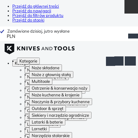
Przejdź do głównej treści
Przejdź do nawigacji
Przejdź do filtrów produktu
Przejdź do stopki
Zamówione dzisiaj, jutro wysłane
PLN
Kategorie
Kategorie
Noże składane
Noże składane
Noże z głownią stałą
Noże z głownią stałą
Multitoole
Multitoole
Ostrzenie & konserwacja noży
Ostrzenie & konserwacja noży
Noże kuchenne & krojenie
Noże kuchenne & krojenie
Naczynia & przybory kuchenne
Naczynia & przybory kuchenne
Outdoor & sprzęt
Outdoor & sprzęt
Siekiery i narzędzia ogrodnicze
Siekiery i narzędzia ogrodnicze
Latarki & baterie
Latarki & baterie
Lornetki
Lornetki
Narzędzia stolarskie
Narzędzia stolarskie