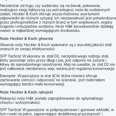
Niezależnie od tego, czy wybierasz się na biwak, polowanie,
realizujesz misję taktyczną czy potrzebujesz noża do codziennych
zadań, Heckler & Koch oferuje wszsechstronny asortyment
odpowiedni do różnych sytuacji. Ich niezawodność jest potwierdzona
przez profesjonalistów z różnych branż w tym wojskowych, organy
ścigania i entuzjastów outdooru. Noże H&K konsekwentnie działają
nawet w najbardziej wymagającym środowisku.
Noże Heckler & Koch: głownia
Głownie noży Heckler & Koch wykonane są z wysokiej jakości stali
znanych ze swojej efektywności:
SFP Tactical
: Wykonany ze stali D2, narzędziowego rodzaju stali,
który pozostaje ostry przez długi czas, jest odporny na zużycie i
łatwy do samodzielnego naostrzenia. Miej na uwadze, że stal D2 nie
jest całkowicie nierdzewna, więc ważna jest regularna konserwacja.
Exemplar
: Wyposażony w stal 4CM, która również oferuje
zachowanie ostrości i odporność na ścieranie. Jest materiałem
wymagający bardzo mało konserwacji.
Noże Heckler & Koch: rękojeść
Rękojeści noży H&K zostały zaprojektowane do optymalnego
chwytu i wytrzymałości:
SFP Tactical
: Wyposażone w polipropylenowe i gumowe wkładki, w
tym rowki na palce, zapewniające dodatkową przyczepność i