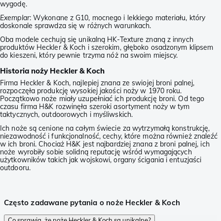
wygodę.
Exemplar
: Wykonane z G10, mocnego i lekkiego materiału, który
doskonale sprawdza się w różnych warunkach.
Oba modele cechują się unikalną HK-Texture znaną z innych
produktów Heckler & Koch i szerokim, głęboko osadzonym klipsem
do kieszeni, który pewnie trzyma nóż na swoim miejscy.
Historia noży Heckler & Koch
Firma Heckler & Koch, najlepiej znana ze swiojej broni palnej,
rozpoczęła produkcję wysokiej jakości noży w 1970 roku.
Początkowo noże miały uzupełniać ich produkcję broni. Od tego
czasu firma H&K rozwinęła szeroki asortyment noży w tym
taktycznych, outdoorowych i myśliwskich.
Ich noże są cenione na całym świecie za wytrzymałą konstrukcję,
niezawodność i funkcjonalność, cechy, które można również znaleźć
w ich broni. Chociaż H&K jest najbardziej znana z broni palnej, ich
noże wyrobiły sobie solidną reputację wśród wymagających
użytkowników takich jak wojskowi, organy ścigania i entuzjaści
outdooru.
Często zadawane pytania o noże Heckler & Koch
Co sprawia, że noże Heckler & Koch są unikalne?