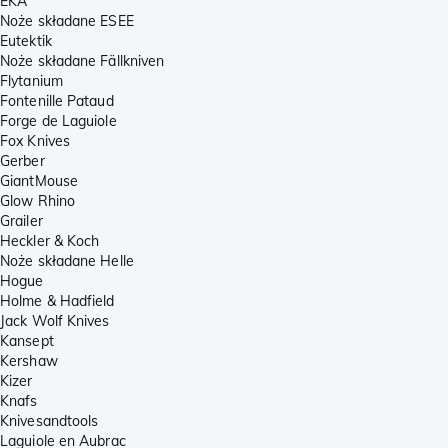
EKA
Noże składane ESEE
Eutektik
Noże składane Fällkniven
Flytanium
Fontenille Pataud
Forge de Laguiole
Fox Knives
Gerber
GiantMouse
Glow Rhino
Grailer
Heckler & Koch
Noże składane Helle
Hogue
Holme & Hadfield
Jack Wolf Knives
Kansept
Kershaw
Kizer
Knafs
Knivesandtools
Laguiole en Aubrac