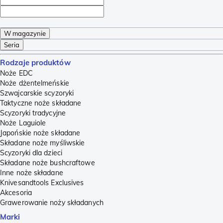
W magazynie
Seria
Rodzaje produktów
Noże EDC
Noże dżentelmeńskie
Szwajcarskie scyzoryki
Taktyczne noże składane
Scyzoryki tradycyjne
Noże Laguiole
Japońskie noże składane
Składane noże myśliwskie
Scyzoryki dla dzieci
Składane noże bushcraftowe
Inne noże składane
Knivesandtools Exclusives
Akcesoria
Grawerowanie noży składanych
Marki