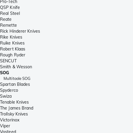
Pro-Tech
QSP Knife
Real Steel
Reate
Remette
Rick Hinderer Knives
Rike Knives
Ruike Knives
Robert Klaas
Rough Ryder
SENCUT
Smith & Wesson
SOG
Multitoole SOG
Spartan Blades
Spyderco
Swiza
Tenable Knives
The James Brand
Trollsky Knives
Victorinox
Viper
Vosteed