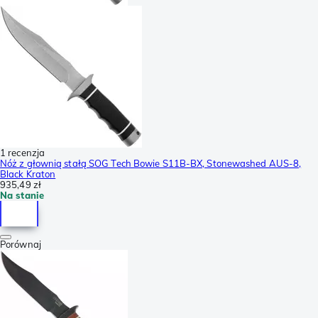
1 recenzja
Nóż z głownią stałą SOG Tech Bowie S11B-BX, Stonewashed AUS-8,
Black Kraton
935,49 zł
Na stanie
Porównaj