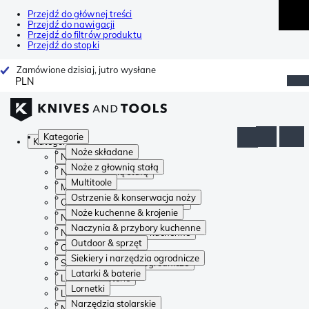
Przejdź do głównej treści
Przejdź do nawigacji
Przejdź do filtrów produktu
Przejdź do stopki
Zamówione dzisiaj, jutro wysłane
PLN
Kategorie
Kategorie
Noże składane
Noże składane
Noże z głownią stałą
Noże z głownią stałą
Multitoole
Multitoole
Ostrzenie & konserwacja noży
Ostrzenie & konserwacja noży
Noże kuchenne & krojenie
Noże kuchenne & krojenie
Naczynia & przybory kuchenne
Naczynia & przybory kuchenne
Outdoor & sprzęt
Outdoor & sprzęt
Siekiery i narzędzia ogrodnicze
Siekiery i narzędzia ogrodnicze
Latarki & baterie
Latarki & baterie
Lornetki
Lornetki
Narzędzia stolarskie
Narzędzia stolarskie