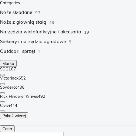
Categories
Noże składane
93
Noże z głownią stałą
46
Narzędzia wielofunkcyjne i akcesoria
19
Siekiery i narzędzia ogrodowe
9
Outdoor i sprzęt
2
Marka
SOG
167
Victorinox
652
Spyderco
498
Rick Hinderer Knives
492
Civivi
444
Pokaż więcej
Cena