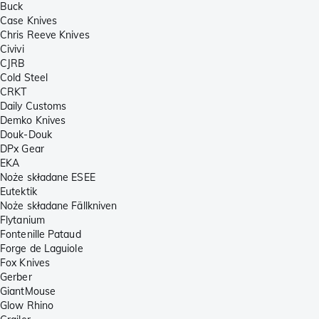
Buck
Case Knives
Chris Reeve Knives
Civivi
CJRB
Cold Steel
CRKT
Daily Customs
Demko Knives
Douk-Douk
DPx Gear
EKA
Noże składane ESEE
Eutektik
Noże składane Fällkniven
Flytanium
Fontenille Pataud
Forge de Laguiole
Fox Knives
Gerber
GiantMouse
Glow Rhino