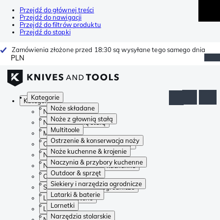
Przejdź do głównej treści
Przejdź do nawigacji
Przejdź do filtrów produktu
Przejdź do stopki
Zamówienia złożone przed 18:30 są wysyłane tego samego dnia
PLN
Kategorie
Kategorie
Noże składane
Noże składane
Noże z głownią stałą
Noże z głownią stałą
Multitoole
Multitoole
Ostrzenie & konserwacja noży
Ostrzenie & konserwacja noży
Noże kuchenne & krojenie
Noże kuchenne & krojenie
Naczynia & przybory kuchenne
Naczynia & przybory kuchenne
Outdoor & sprzęt
Outdoor & sprzęt
Siekiery i narzędzia ogrodnicze
Siekiery i narzędzia ogrodnicze
Latarki & baterie
Latarki & baterie
Lornetki
Lornetki
Narzędzia stolarskie
Narzędzia stolarskie