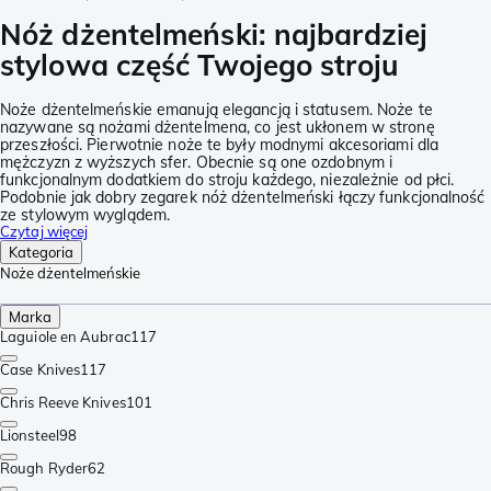
Nóż dżentelmeński: najbardziej
stylowa część Twojego stroju
Noże dżentelmeńskie emanują elegancją i statusem. Noże te
nazywane są nożami dżentelmena, co jest ukłonem w stronę
przeszłości. Pierwotnie noże te były modnymi akcesoriami dla
mężczyzn z wyższych sfer. Obecnie są one ozdobnym i
funkcjonalnym dodatkiem do stroju każdego, niezależnie od płci.
Podobnie jak dobry zegarek nóż dżentelmeński łączy funkcjonalność
ze stylowym wyglądem.
Czytaj więcej
Kategoria
Noże dżentelmeńskie
Marka
Laguiole en Aubrac
117
Case Knives
117
Chris Reeve Knives
101
Lionsteel
98
Rough Ryder
62