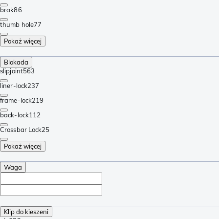
brak
86
thumb hole
77
Pokaż więcej
Blokada
slipjoint
563
liner-lock
237
frame-lock
219
back-lock
112
Crossbar Lock
25
Pokaż więcej
Waga
Klip do kieszeni