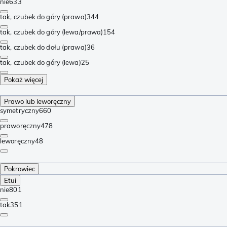
nie
633
tak, czubek do góry (prawa)
344
tak, czubek do góry (lewa/prawa)
154
tak, czubek do dołu (prawa)
36
tak, czubek do góry (lewa)
25
Pokaż więcej
Prawo lub leworęczny
symetryczny
660
praworęczny
478
leworęczny
48
Pokrowiec
Etui
nie
801
tak
351