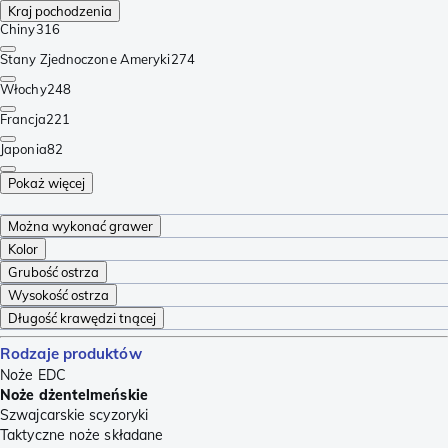
Kraj pochodzenia
Chiny
316
Stany Zjednoczone Ameryki
274
Włochy
248
Francja
221
Japonia
82
Pokaż więcej
Można wykonać grawer
Kolor
Grubość ostrza
Wysokość ostrza
Długość krawędzi tnącej
Rodzaje produktów
Noże EDC
Noże dżentelmeńskie
Szwajcarskie scyzoryki
Taktyczne noże składane