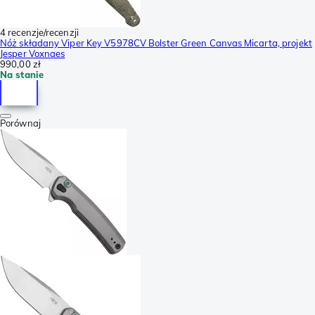
4 recenzje/recenzji
Nóż składany Viper Key V5978CV Bolster Green Canvas Micarta, projekt
Jesper Voxnaes
990,00 zł
Na stanie
Porównaj