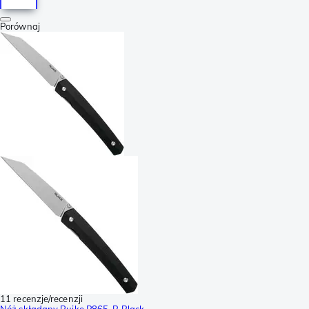
Porównaj
11 recenzje/recenzji
Nóż składany Ruike P865-B Black