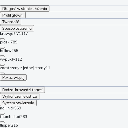
Długość w stanie złożenia
Profil głowni
Twardość
Sposób ostrzenia
krawędź V
1117
płaski
789
hollow
255
wypukły
112
zaostrzony z jednej strony
11
Pokaż więcej
Rodzaj krawędzi tnącej
Wykończenie ostrza
System otwierania
nail nick
569
thumb stud
263
flipper
215