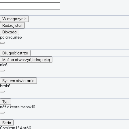
W magazynie
Rodzaj stali
Blokada
palanquille
6
Długość ostrza
Można otworzyć jedną ręką
nie
6
System otwierania
brak
6
Typ
nóż dżentelmeński
6
Seria
Corsican L' Antò
6