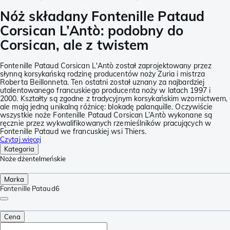
Nóż składany Fontenille Pataud
Corsican L’Antò: podobny do
Corsican, ale z twistem
Fontenille Pataud Corsican L'Antò został zaprojektowany przez
słynną korsykańską rodzinę producentów noży Zuria i mistrza
Roberta Beillonneta. Ten ostatni został uznany za najbardziej
utalentowanego francuskiego producenta noży w latach 1997 i
2000. Kształty są zgodne z tradycyjnym korsykańskim wzornictwem,
ale mają jedną unikalną różnicę: blokadę palanquille. Oczywiście
wszystkie noże Fontenille Pataud Corsican L’Antò wykonane są
ręcznie przez wykwalifikowanych rzemieślników pracujących w
Fontenille Pataud we francuskiej wsi Thiers.
Czytaj więcej
Kategoria
Noże dżentelmeńskie
Marka
Fontenille Pataud
6
Cena