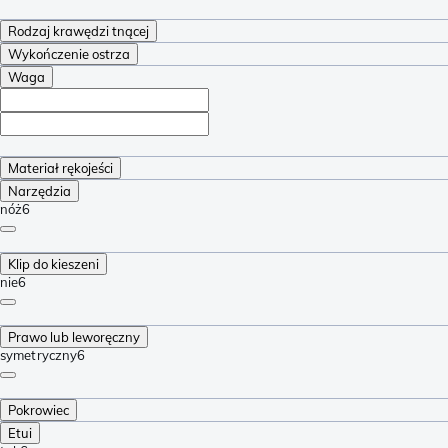
Rodzaj krawędzi tnącej
Wykończenie ostrza
Waga
Materiał rękojeści
Narzędzia
nóż
6
Klip do kieszeni
nie
6
Prawo lub leworęczny
symetryczny
6
Pokrowiec
Etui