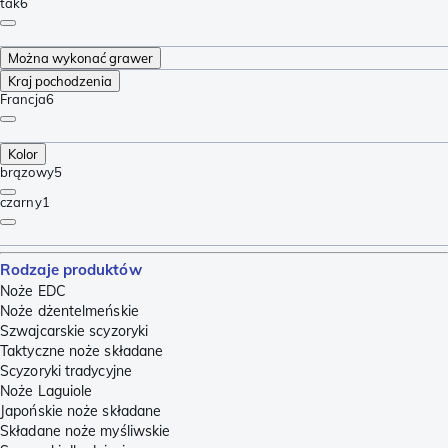
tak
6
Można wykonać grawer
Kraj pochodzenia
Francja
6
Kolor
brązowy
5
czarny
1
Rodzaje produktów
Noże EDC
Noże dżentelmeńskie
Szwajcarskie scyzoryki
Taktyczne noże składane
Scyzoryki tradycyjne
Noże Laguiole
Japońskie noże składane
Składane noże myśliwskie