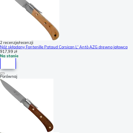
2 recenzje/recenzji
Nóż składany Fontenille Pataud Corsican L' Antò AZG drewno jałowca
917,99 zł
Na stanie
Porównaj