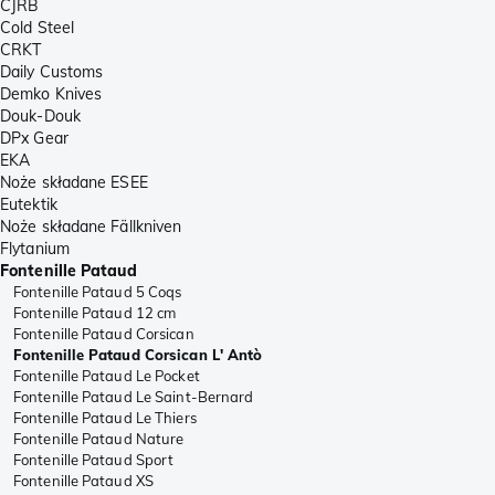
CJRB
Cold Steel
CRKT
Daily Customs
Demko Knives
Douk-Douk
DPx Gear
EKA
Noże składane ESEE
Eutektik
Noże składane Fällkniven
Flytanium
Fontenille Pataud
Fontenille Pataud 5 Coqs
Fontenille Pataud 12 cm
Fontenille Pataud Corsican
Fontenille Pataud Corsican L' Antò
Fontenille Pataud Le Pocket
Fontenille Pataud Le Saint-Bernard
Fontenille Pataud Le Thiers
Fontenille Pataud Nature
Fontenille Pataud Sport
Fontenille Pataud XS