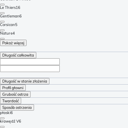
Le Thiers
16
Gentleman
6
Corsican
5
Nature
4
Pokaż więcej
Długość całkowita
Długość w stanie złożenia
Profil głowni
Grubość ostrza
Twardość
Sposób ostrzenia
płaski
6
krawędź V
6