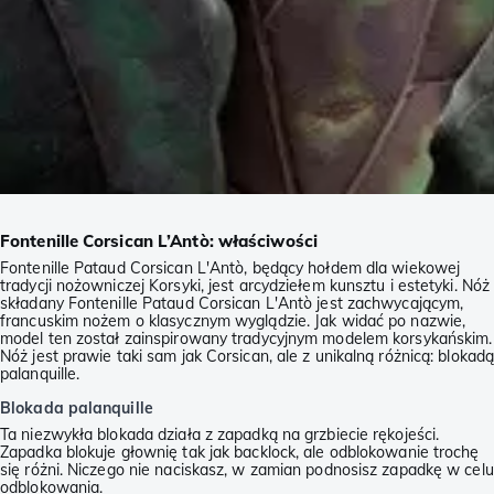
Fontenille Corsican L’Antò: właściwości
Fontenille Pataud Corsican L'Antò, będący hołdem dla wiekowej
tradycji nożowniczej Korsyki, jest arcydziełem kunsztu i estetyki. Nóż
składany Fontenille Pataud Corsican L'Antò jest zachwycającym,
francuskim nożem o klasycznym wyglądzie. Jak widać po nazwie,
model ten został zainspirowany tradycyjnym modelem korsykańskim.
Nóż jest prawie taki sam jak Corsican, ale z unikalną różnicą: blokad
palanquille.
Blokada palanquille
Ta niezwykła blokada działa z zapadką na grzbiecie rękojeści.
Zapadka blokuje głownię tak jak backlock, ale odblokowanie trochę
się różni. Niczego nie naciskasz, w zamian podnosisz zapadkę w celu
odblokowania.