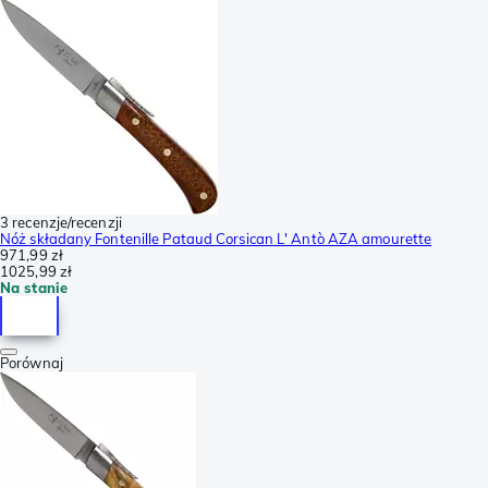
3 recenzje/recenzji
Nóż składany Fontenille Pataud Corsican L' Antò AZA amourette
971,99 zł
1025,99 zł
Na stanie
Porównaj