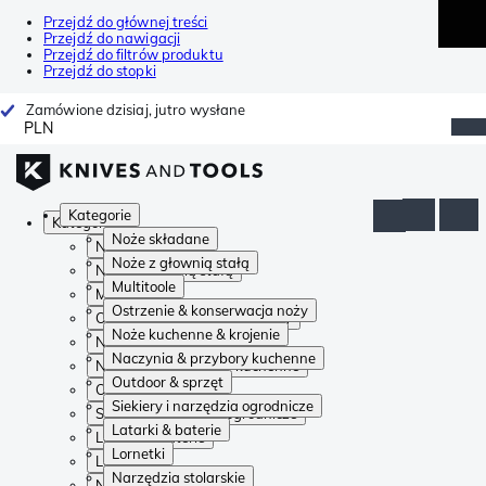
Przejdź do głównej treści
Przejdź do nawigacji
Przejdź do filtrów produktu
Przejdź do stopki
Zamówione dzisiaj, jutro wysłane
PLN
Kategorie
Kategorie
Noże składane
Noże składane
Noże z głownią stałą
Noże z głownią stałą
Multitoole
Multitoole
Ostrzenie & konserwacja noży
Ostrzenie & konserwacja noży
Noże kuchenne & krojenie
Noże kuchenne & krojenie
Naczynia & przybory kuchenne
Naczynia & przybory kuchenne
Outdoor & sprzęt
Outdoor & sprzęt
Siekiery i narzędzia ogrodnicze
Siekiery i narzędzia ogrodnicze
Latarki & baterie
Latarki & baterie
Lornetki
Lornetki
Narzędzia stolarskie
Narzędzia stolarskie