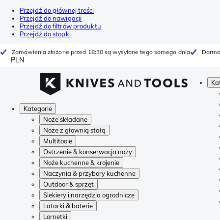
Przejdź do głównej treści
Przejdź do nawigacji
Przejdź do filtrów produktu
Przejdź do stopki
Zamówienia złożone przed 18:30 są wysyłane tego samego dnia
Darmo
PLN
Ka
Kategorie
Noże składane
Noże z głownią stałą
Multitoole
Ostrzenie & konserwacja noży
Noże kuchenne & krojenie
Naczynia & przybory kuchenne
Outdoor & sprzęt
Siekiery i narzędzia ogrodnicze
Latarki & baterie
Lornetki