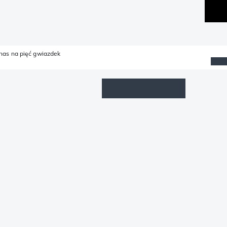
 nas na pięć gwiazdek
Lista życzeń
Zaloguj się
Koszyk