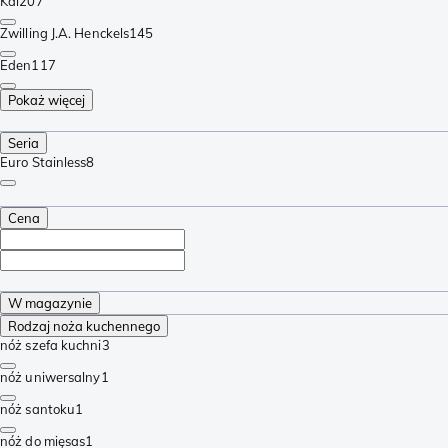
Kai
207
Zwilling J.A. Henckels
145
Eden
117
Pokaż więcej
Seria
Euro Stainless
8
Cena
W magazynie
Rodzaj noża kuchennego
nóż szefa kuchni
3
nóż uniwersalny
1
nóż santoku
1
nóż do mięsas
1