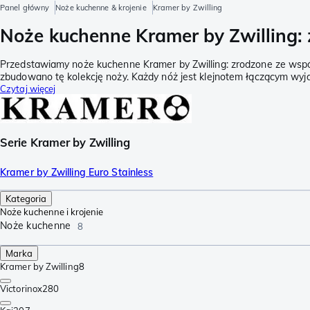
Panel główny
Noże kuchenne & krojenie
Kramer by Zwilling
Noże kuchenne Kramer by Zwilling:
Przedstawiamy noże kuchenne Kramer by Zwilling: zrodzone ze wsp
zbudowano tę kolekcję noży. Każdy nóż jest klejnotem łączącym wyjąt
Czytaj więcej
Serie Kramer by Zwilling
Kramer by Zwilling Euro Stainless
Kategoria
Noże kuchenne i krojenie
Noże kuchenne
8
Marka
Kramer by Zwilling
8
Victorinox
280