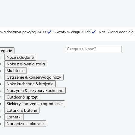
wa dostawa powyżej 340 zł
Zwroty w ciągu 30 dni
Nasi klienci oceniają
tegorie
Noże składane
Noże z głownią stałą
Multitoole
Ostrzenie & konserwacja noży
Noże kuchenne & krojenie
Naczynia & przybory kuchenne
Outdoor & sprzęt
Siekiery i narzędzia ogrodnicze
Latarki & baterie
Lornetki
Narzędzia stolarskie