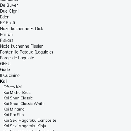
De Buyer
Due Cigni
Eden
EZ Profi
Noże kuchenne F. Dick
Farfalli
Fiskars
Noże kuchenne Fissler
Fontenille Pataud (Laguiole)
Forge de Laguiole
GEFU
Güde
Il Cucinino
Kai
Oferty Kai
Kai Michel Bras
Kai Shun Classic
Kai Shun Classic White
Kai Minamo
Kai Pro Sho
Kai Seki Magoroku Composite
Kai Seki Magoroku Kinju