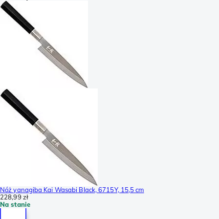
Nóż yanagiba Kai Wasabi Black, 6715Y, 15,5 cm
228,99 zł
Na stanie