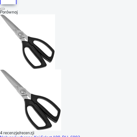
Porównaj
4 recenzje/recenzji