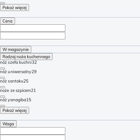
Pokaż więcej
Cena
W magazynie
Rodzaj noża kuchennego
nóż szefa kuchni
32
nóż uniwersalny
29
nóż santoku
25
noże ze szpicem
21
nóż yanagiba
15
Pokaż więcej
Waga