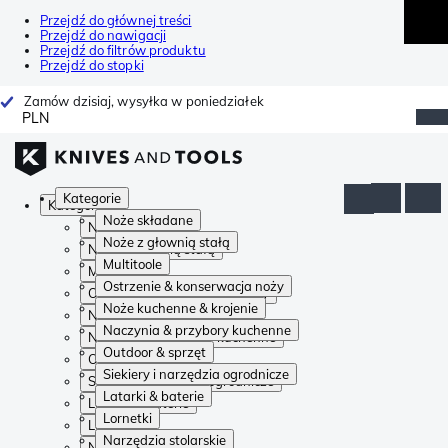
Przejdź do głównej treści
Przejdź do nawigacji
Przejdź do filtrów produktu
Przejdź do stopki
Zamów dzisiaj, wysyłka w poniedziałek
PLN
Kategorie
Kategorie
Noże składane
Noże składane
Noże z głownią stałą
Noże z głownią stałą
Multitoole
Multitoole
Ostrzenie & konserwacja noży
Ostrzenie & konserwacja noży
Noże kuchenne & krojenie
Noże kuchenne & krojenie
Naczynia & przybory kuchenne
Naczynia & przybory kuchenne
Outdoor & sprzęt
Outdoor & sprzęt
Siekiery i narzędzia ogrodnicze
Siekiery i narzędzia ogrodnicze
Latarki & baterie
Latarki & baterie
Lornetki
Lornetki
Narzędzia stolarskie
Narzędzia stolarskie