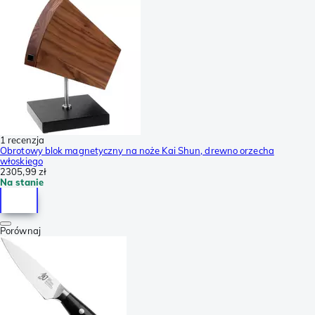
1 recenzja
Obrotowy blok magnetyczny na noże Kai Shun, drewno orzecha
włoskiego
2305,99 zł
Na stanie
Porównaj