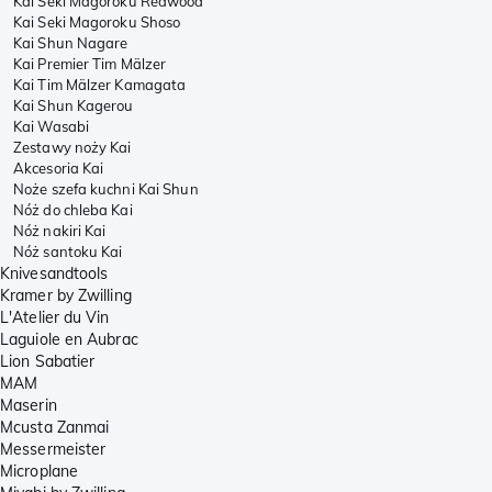
Kai Seki Magoroku Redwood
Kai Seki Magoroku Shoso
Kai Shun Nagare
Kai Premier Tim Mälzer
Kai Tim Mälzer Kamagata
Kai Shun Kagerou
Kai Wasabi
Zestawy noży Kai
Akcesoria Kai
Noże szefa kuchni Kai Shun
Nóż do chleba Kai
Nóż nakiri Kai
Nóż santoku Kai
Knivesandtools
Kramer by Zwilling
L'Atelier du Vin
Laguiole en Aubrac
Lion Sabatier
MAM
Maserin
Mcusta Zanmai
Messermeister
Microplane