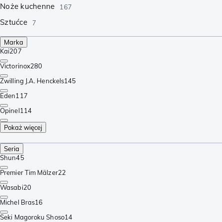
Noże kuchenne
167
Sztućce
7
Marka
Kai
207
Victorinox
280
Zwilling J.A. Henckels
145
Eden
117
Opinel
114
Pokaż więcej
Seria
Shun
45
Premier Tim Mälzer
22
Wasabi
20
Michel Bras
16
Seki Magoroku Shoso
14