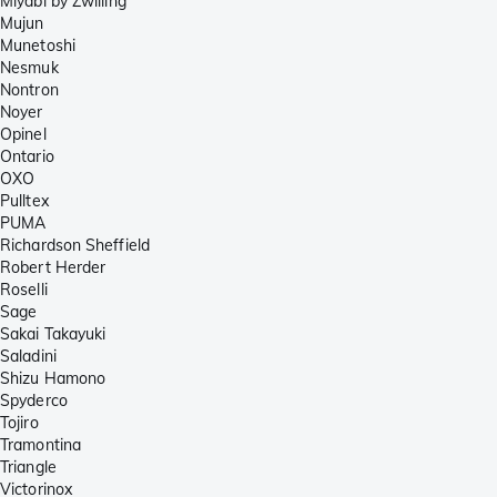
Miyabi by Zwilling
Mujun
Munetoshi
Nesmuk
Nontron
Noyer
Opinel
Ontario
OXO
Pulltex
PUMA
Richardson Sheffield
Robert Herder
Roselli
Sage
Sakai Takayuki
Saladini
Shizu Hamono
Spyderco
Tojiro
Tramontina
Triangle
Victorinox