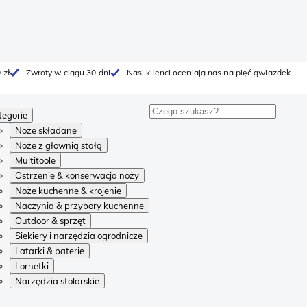
 zł
Zwroty w ciągu 30 dni
Nasi klienci oceniają nas na pięć gwiazdek
tegorie
Noże składane
Noże z głownią stałą
Multitoole
Ostrzenie & konserwacja noży
Noże kuchenne & krojenie
Naczynia & przybory kuchenne
Outdoor & sprzęt
Siekiery i narzędzia ogrodnicze
Latarki & baterie
Lornetki
Narzędzia stolarskie