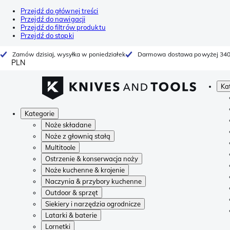
Przejdź do głównej treści
Przejdź do nawigacji
Przejdź do filtrów produktu
Przejdź do stopki
Zamów dzisiaj, wysyłka w poniedziałek
Darmowa dostawa powyżej 340
PLN
Ka
Kategorie
Noże składane
Noże z głownią stałą
Multitoole
Ostrzenie & konserwacja noży
Noże kuchenne & krojenie
Naczynia & przybory kuchenne
Outdoor & sprzęt
Siekiery i narzędzia ogrodnicze
Latarki & baterie
Lornetki