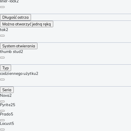
liner-lock
2
Długość ostrza
Można otworzyć jedną ręką
tak
2
System otwierania
thumb stud
2
Typ
codziennego użytku
2
Seria
Nova
2
Pyrite
25
Prado
5
Locust
5