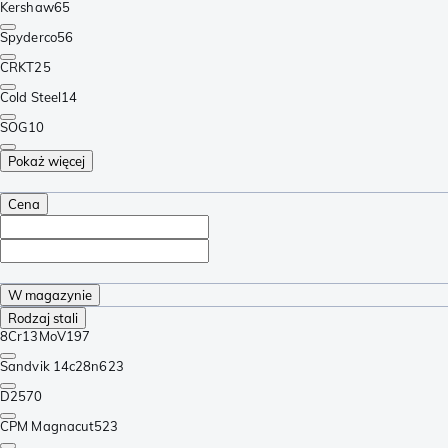
Kershaw
65
Spyderco
56
CRKT
25
Cold Steel
14
SOG
10
Pokaż więcej
Cena
W magazynie
Rodzaj stali
8Cr13MoV
197
Sandvik 14c28n
623
D2
570
CPM Magnacut
523