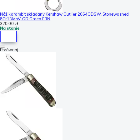
Nóż karambit składany Kershaw Outlier 2064ODSW, Stonewashed
8Cr13MoV, OD Green FRN
320,00 zł
Na stanie
Porównaj