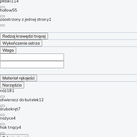
płaski
114
hollow
55
zaostrzony z jednej strony
1
Rodzaj krawędzi tnącej
Wykończenie ostrza
Waga
Materiał rękojeści
Narzędzia
nóż
181
otwieracz do butelek
12
śrubokręt
7
nożyce
4
hak tnący
4