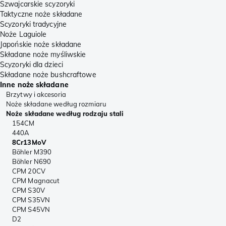
Szwajcarskie scyzoryki
Taktyczne noże składane
Scyzoryki tradycyjne
Noże Laguiole
Japońskie noże składane
Składane noże myśliwskie
Scyzoryki dla dzieci
Składane noże bushcraftowe
Inne noże składane
Brzytwy i akcesoria
Noże składane według rozmiaru
Noże składane według rodzaju stali
154CM
440A
8Cr13MoV
Böhler M390
Böhler N690
CPM 20CV
CPM Magnacut
CPM S30V
CPM S35VN
CPM S45VN
D2