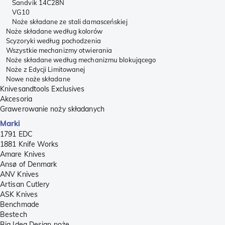
Sandvik 14C28N
VG10
Noże składane ze stali damasceńskiej
Noże składane według kolorów
Scyzoryki według pochodzenia
Wszystkie mechanizmy otwierania
Noże składane według mechanizmu blokującego
Noże z Edycji Limitowanej
Nowe noże składane
Knivesandtools Exclusives
Akcesoria
Grawerowanie noży składanych
Marki
1791 EDC
1881 Knife Works
Amare Knives
Ansø of Denmark
ANV Knives
Artisan Cutlery
ASK Knives
Benchmade
Bestech
Big Idea Design noże