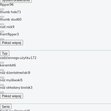
flipper
96
thumb hole
71
thumb stud
60
nail nick
9
frontflipper
3
Pokaż więcej
Typ
codziennego użytku
172
karambit
6
nóż dżentelmeński
9
nóż myśliwski
5
nóż składany brelok
3
Pokaż więcej
Seria
Kershaw Original
25