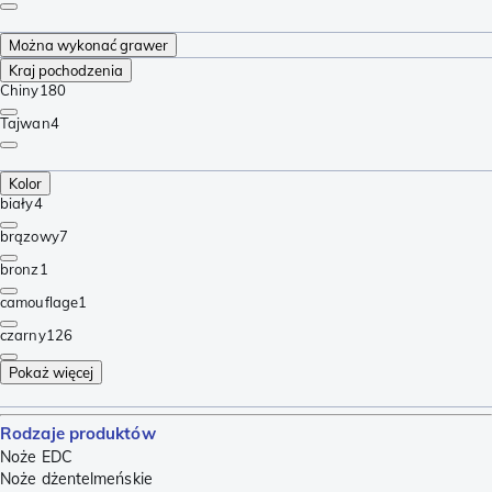
Można wykonać grawer
Kraj pochodzenia
Chiny
180
Tajwan
4
Kolor
biały
4
brązowy
7
bronz
1
camouflage
1
czarny
126
Pokaż więcej
Rodzaje produktów
Noże EDC
Noże dżentelmeńskie