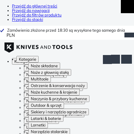
Przejdź do głównej treści
Przejdź do nawigacji
Przejdź do filtrów produktu
Przejdź do stopki
Zamówienia złożone przed 18:30 są wysyłane tego samego dnia
PLN
Kategorie
Kategorie
Noże składane
Noże składane
Noże z głownią stałą
Noże z głownią stałą
Multitoole
Multitoole
Ostrzenie & konserwacja noży
Ostrzenie & konserwacja noży
Noże kuchenne & krojenie
Noże kuchenne & krojenie
Naczynia & przybory kuchenne
Naczynia & przybory kuchenne
Outdoor & sprzęt
Outdoor & sprzęt
Siekiery i narzędzia ogrodnicze
Siekiery i narzędzia ogrodnicze
Latarki & baterie
Latarki & baterie
Lornetki
Lornetki
Narzędzia stolarskie
Narzędzia stolarskie