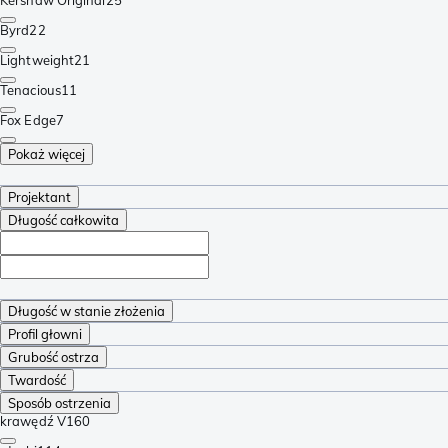
Byrd
22
Lightweight
21
Tenacious
11
Fox Edge
7
Pokaż więcej
Projektant
Długość całkowita
Długość w stanie złożenia
Profil głowni
Grubość ostrza
Twardość
Sposób ostrzenia
krawędź V
160