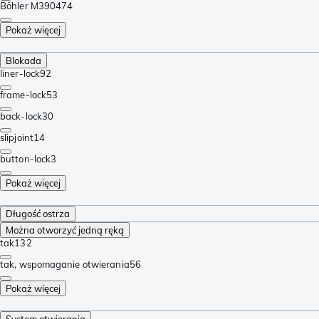
Böhler M390
474
Pokaż więcej
Blokada
liner-lock
92
frame-lock
53
back-lock
30
slipjoint
14
button-lock
3
Pokaż więcej
Długość ostrza
Można otworzyć jedną ręką
tak
132
tak, wspomaganie otwierania
56
Pokaż więcej
System otwierania