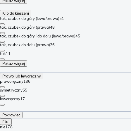
Pokaż więcej
Klip do kieszeni
tak, czubek do góry (lewa/prawa)
51
tak, czubek do góry (prawa)
48
tak, czubek do góry i do dołu (lewa/prawa)
45
tak, czubek do dołu (prawa)
26
tak
11
Pokaż więcej
Prawo lub leworęczny
praworęczny
136
symetryczny
55
leworęczny
17
Pokrowiec
Etui
nie
178