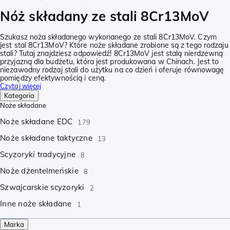
Nóż składany ze stali 8Cr13MoV
Szukasz noża składanego wykonanego ze stali 8Cr13MoV. Czym
jest stal 8Cr13MoV? Które noże składane zrobione są z tego rodzaju
stali? Tutaj znajdziesz odpowiedź! 8Cr13MoV jest stalą nierdzewną
przyjazną dla budżetu, która jest produkowana w Chinach. Jest to
niezawodny rodzaj stali do użytku na co dzień i oferuje równowagę
pomiędzy efektywnością i ceną.
Czytaj więcej
Kategoria
Noże składane
Noże składane EDC
179
Noże składane taktyczne
13
Scyzoryki tradycyjne
8
Noże dżentelmeńskie
8
Szwajcarskie scyzoryki
2
Inne noże składane
1
Marka