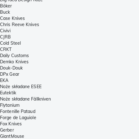
Böker
Buck
Case Knives
Chris Reeve Knives
Civivi
CJRB
Cold Steel
CRKT
Daily Customs
Demko Knives
Douk-Douk
DPx Gear
EKA
Noże składane ESEE
Eutektik
Noże składane Fällkniven
Flytanium
Fontenille Pataud
Forge de Laguiole
Fox Knives
Gerber
GiantMouse