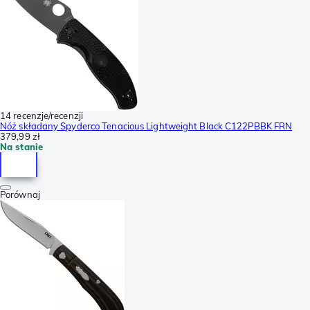
14 recenzje/recenzji
Nóż składany Spyderco Tenacious Lightweight Black C122PBBK FRN
379,99 zł
Na stanie
Porównaj