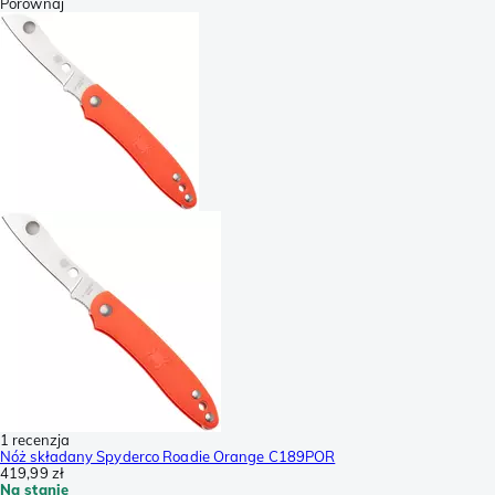
Porównaj
1 recenzja
Nóż składany Spyderco Roadie Orange C189POR
419,99 zł
Na stanie