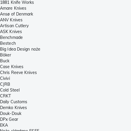
1881 Knife Works
Amare Knives
Ansø of Denmark
ANV Knives
Artisan Cutlery
ASK Knives
Benchmade
Bestech
Big Idea Design noże
Böker
Buck
Case Knives
Chris Reeve Knives
Civivi
CJRB
Cold Steel
CRKT
Daily Customs
Demko Knives
Douk-Douk
DPx Gear
EKA
Noże składane ESEE