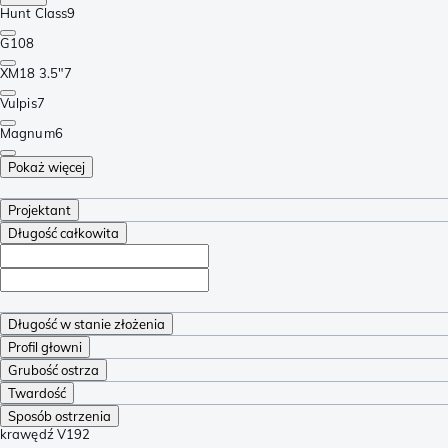
Hunt Class
9
G10
8
XM18 3.5"
7
Vulpis
7
Magnum
6
Pokaż więcej
Projektant
Długość całkowita
Długość w stanie złożenia
Profil głowni
Grubość ostrza
Twardość
Sposób ostrzenia
krawędź V
192