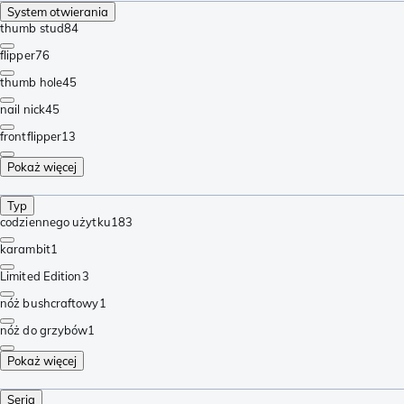
System otwierania
thumb stud
84
flipper
76
thumb hole
45
nail nick
45
frontflipper
13
Pokaż więcej
Typ
codziennego użytku
183
karambit
1
Limited Edition
3
nóż bushcraftowy
1
nóż do grzybów
1
Pokaż więcej
Seria