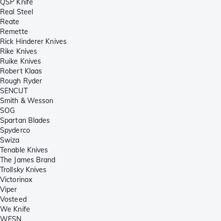
QSP Knife
Real Steel
Reate
Remette
Rick Hinderer Knives
Rike Knives
Ruike Knives
Robert Klaas
Rough Ryder
SENCUT
Smith & Wesson
SOG
Spartan Blades
Spyderco
Swiza
Tenable Knives
The James Brand
Trollsky Knives
Victorinox
Viper
Vosteed
We Knife
WESN