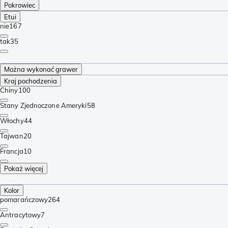
Pokrowiec
Etui
nie
167
tak
35
Można wykonać grawer
Kraj pochodzenia
Chiny
100
Stany Zjednoczone Ameryki
58
Włochy
44
Tajwan
20
Francja
10
Pokaż więcej
Kolor
pomarańczowy
264
Antracytowy
7