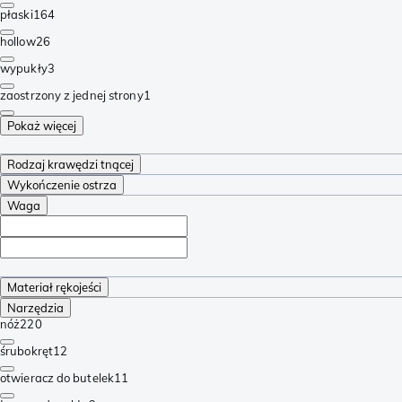
płaski
164
hollow
26
wypukły
3
zaostrzony z jednej strony
1
Pokaż więcej
Rodzaj krawędzi tnącej
Wykończenie ostrza
Waga
Materiał rękojeści
Narzędzia
nóż
220
śrubokręt
12
otwieracz do butelek
11