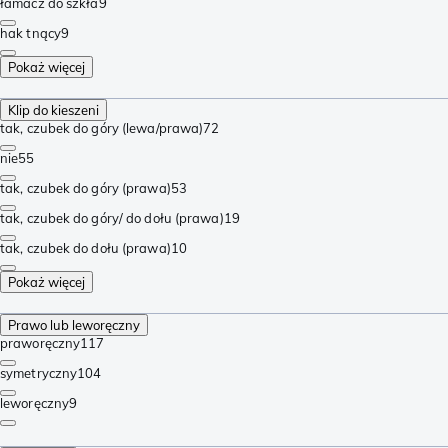
łamacz do szkła
9
hak tnący
9
Pokaż więcej
Klip do kieszeni
tak, czubek do góry (lewa/prawa)
72
nie
55
tak, czubek do góry (prawa)
53
tak, czubek do góry/ do dołu (prawa)
19
tak, czubek do dołu (prawa)
10
Pokaż więcej
Prawo lub leworęczny
praworęczny
117
symetryczny
104
leworęczny
9