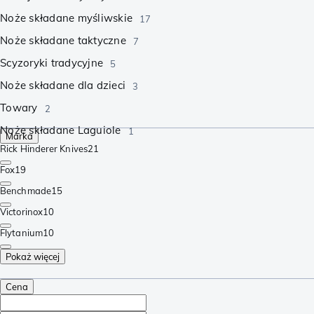
Noże składane myśliwskie
17
Noże składane taktyczne
7
Scyzoryki tradycyjne
5
Noże składane dla dzieci
3
Towary
2
Noże składane Laguiole
1
Marka
Rick Hinderer Knives
21
Fox
19
Benchmade
15
Victorinox
10
Flytanium
10
Pokaż więcej
Cena