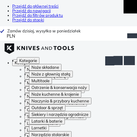
Przejdź do głównej treści
Przejdź do nawigacji
Przejdź do filtrów produktu
Przejdź do stopki
Zamów dzisiaj, wysyłka w poniedziałek
PLN
Kategorie
Kategorie
Noże składane
Noże składane
Noże z głownią stałą
Noże z głownią stałą
Multitoole
Multitoole
Ostrzenie & konserwacja noży
Ostrzenie & konserwacja noży
Noże kuchenne & krojenie
Noże kuchenne & krojenie
Naczynia & przybory kuchenne
Naczynia & przybory kuchenne
Outdoor & sprzęt
Outdoor & sprzęt
Siekiery i narzędzia ogrodnicze
Siekiery i narzędzia ogrodnicze
Latarki & baterie
Latarki & baterie
Lornetki
Lornetki
Narzędzia stolarskie
Narzędzia stolarskie