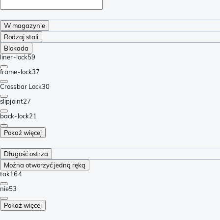
W magazynie
Rodzaj stali
Blokada
liner-lock
59
frame-lock
37
Crossbar Lock
30
slipjoint
27
back-lock
21
Pokaż więcej
Długość ostrza
Można otworzyć jedną ręką
tak
164
nie
53
Pokaż więcej