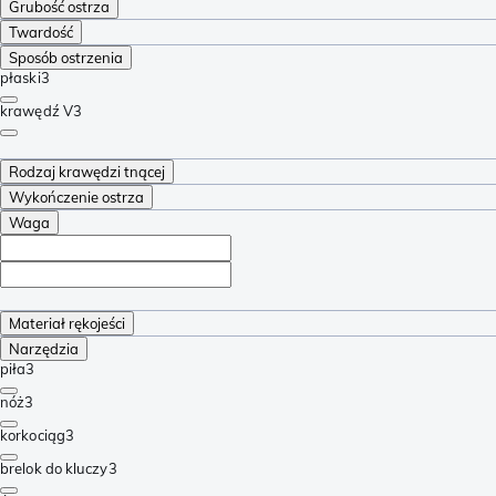
Grubość ostrza
Twardość
Sposób ostrzenia
płaski
3
krawędź V
3
Rodzaj krawędzi tnącej
Wykończenie ostrza
Waga
Materiał rękojeści
Narzędzia
piła
3
nóż
3
korkociąg
3
brelok do kluczy
3