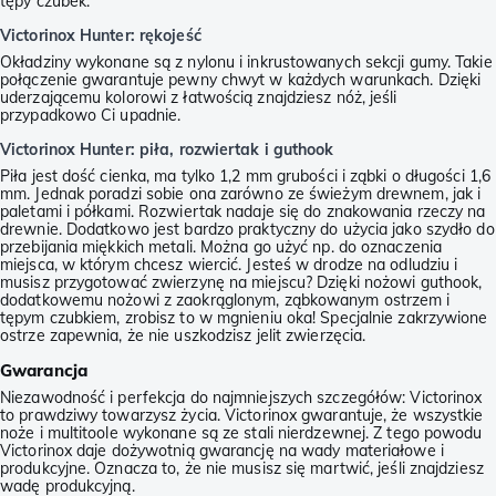
tępy czubek.
Victorinox Hunter: rękojeść
Okładziny wykonane są z nylonu i inkrustowanych sekcji gumy. Takie
połączenie gwarantuje pewny chwyt w każdych warunkach. Dzięki
uderzającemu kolorowi z łatwością znajdziesz nóż, jeśli
przypadkowo Ci upadnie.
Victorinox Hunter: piła, rozwiertak i guthook
Piła jest dość cienka, ma tylko 1,2 mm grubości i ząbki o długości 1,6
mm. Jednak poradzi sobie ona zarówno ze świeżym drewnem, jak i
paletami i półkami. Rozwiertak nadaje się do znakowania rzeczy na
drewnie. Dodatkowo jest bardzo praktyczny do użycia jako szydło do
przebijania miękkich metali. Można go użyć np. do oznaczenia
miejsca, w którym chcesz wiercić. Jesteś w drodze na odludziu i
musisz przygotować zwierzynę na miejscu? Dzięki nożowi guthook,
dodatkowemu nożowi z zaokrąglonym, ząbkowanym ostrzem i
tępym czubkiem, zrobisz to w mgnieniu oka! Specjalnie zakrzywione
ostrze zapewnia, że nie uszkodzisz jelit zwierzęcia.
Gwarancja
Niezawodność i perfekcja do najmniejszych szczegółów: Victorinox
to prawdziwy towarzysz życia. Victorinox gwarantuje, że wszystkie
noże i multitoole wykonane są ze stali nierdzewnej. Z tego powodu
Victorinox daje dożywotnią gwarancję na wady materiałowe i
produkcyjne. Oznacza to, że nie musisz się martwić, jeśli znajdziesz
wadę produkcyjną.