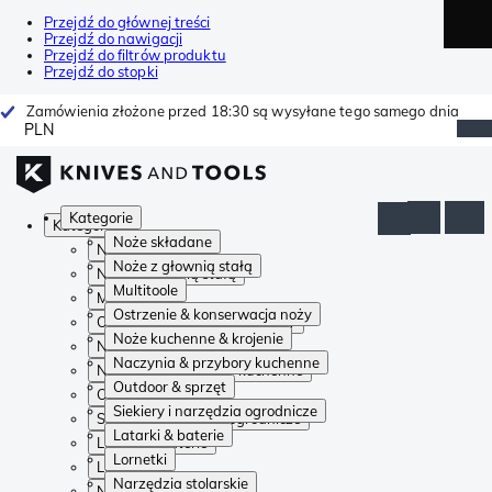
Przejdź do głównej treści
Przejdź do nawigacji
Przejdź do filtrów produktu
Przejdź do stopki
Zamówienia złożone przed 18:30 są wysyłane tego samego dnia
PLN
Kategorie
Kategorie
Noże składane
Noże składane
Noże z głownią stałą
Noże z głownią stałą
Multitoole
Multitoole
Ostrzenie & konserwacja noży
Ostrzenie & konserwacja noży
Noże kuchenne & krojenie
Noże kuchenne & krojenie
Naczynia & przybory kuchenne
Naczynia & przybory kuchenne
Outdoor & sprzęt
Outdoor & sprzęt
Siekiery i narzędzia ogrodnicze
Siekiery i narzędzia ogrodnicze
Latarki & baterie
Latarki & baterie
Lornetki
Lornetki
Narzędzia stolarskie
Narzędzia stolarskie