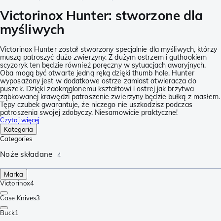
Victorinox Hunter: stworzone dla
myśliwych
Victorinox Hunter został stworzony specjalnie dla myśliwych, którzy
muszą patroszyć dużo zwierzyny. Z dużym ostrzem i guthookiem
scyzoryk ten będzie również poręczny w sytuacjach awaryjnych.
Oba mogą być otwarte jedną ręką dzięki thumb hole. Hunter
wyposażony jest w dodatkowe ostrze zamiast otwieracza do
puszek. Dzięki zaokrąglonemu kształtowi i ostrej jak brzytwa
ząbkowanej krawędzi patroszenie zwierzyny będzie bułką z masłem.
Tępy czubek gwarantuje, że niczego nie uszkodzisz podczas
patroszenia swojej zdobyczy. Niesamowicie praktyczne!
Czytaj więcej
Kategoria
Categories
Noże składane
4
Marka
Victorinox
4
Case Knives
3
Buck
1