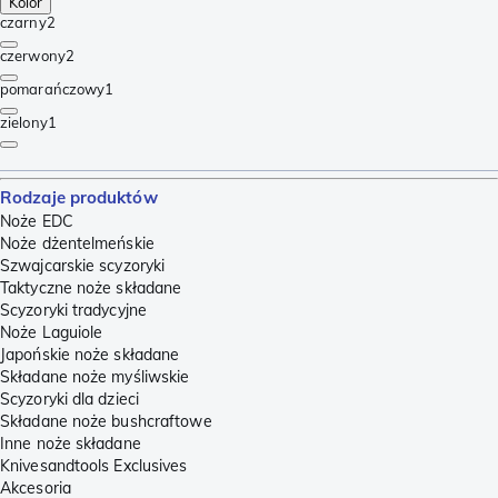
Kolor
czarny
2
czerwony
2
pomarańczowy
1
zielony
1
Rodzaje produktów
Noże EDC
Noże dżentelmeńskie
Szwajcarskie scyzoryki
Taktyczne noże składane
Scyzoryki tradycyjne
Noże Laguiole
Japońskie noże składane
Składane noże myśliwskie
Scyzoryki dla dzieci
Składane noże bushcraftowe
Inne noże składane
Knivesandtools Exclusives
Akcesoria