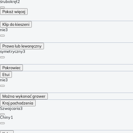
śrubokręt
2
Pokaż więcej
Klip do kieszeni
nie
3
Prawo lub leworęczny
symetryczny
3
Pokrowiec
Etui
nie
3
Można wykonać grawer
Kraj pochodzenia
Szwajcaria
3
Chiny
1