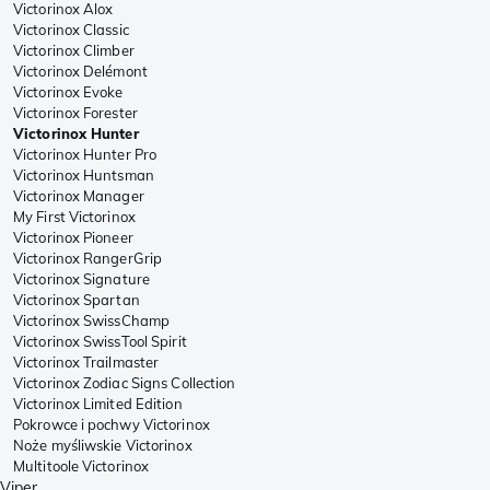
Victorinox Alox
Victorinox Classic
Victorinox Climber
Victorinox Delémont
Victorinox Evoke
Victorinox Forester
Victorinox Hunter
Victorinox Hunter Pro
Victorinox Huntsman
Victorinox Manager
My First Victorinox
Victorinox Pioneer
Victorinox RangerGrip
Victorinox Signature
Victorinox Spartan
Victorinox SwissChamp
Victorinox SwissTool Spirit
Victorinox Trailmaster
Victorinox Zodiac Signs Collection
Victorinox Limited Edition
Pokrowce i pochwy Victorinox
Noże myśliwskie Victorinox
Multitoole Victorinox
Viper