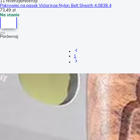
11 recenzje/recenzji
Pokrowiec na pasek Victorinox Nylon Belt Sheath 4.0838.4
73,49 zł
Na stanie
Porównaj
1