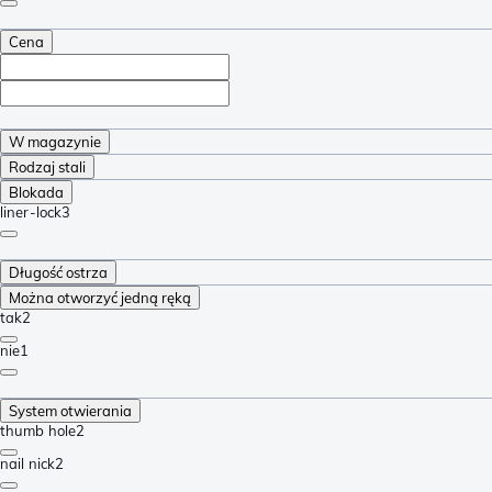
Cena
W magazynie
Rodzaj stali
Blokada
liner-lock
3
Długość ostrza
Można otworzyć jedną ręką
tak
2
nie
1
System otwierania
thumb hole
2
nail nick
2