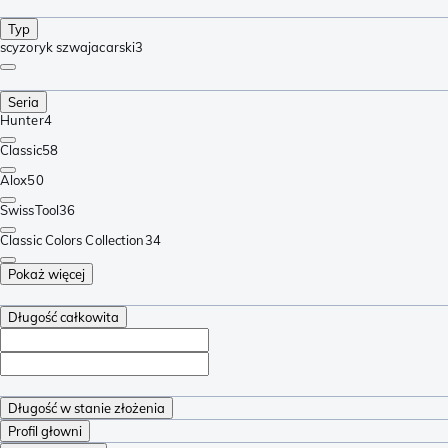
Typ
scyzoryk szwajacarski
3
Seria
Hunter
4
Classic
58
Alox
50
SwissTool
36
Classic Colors Collection
34
Pokaż więcej
Długość całkowita
Długość w stanie złożenia
Profil głowni