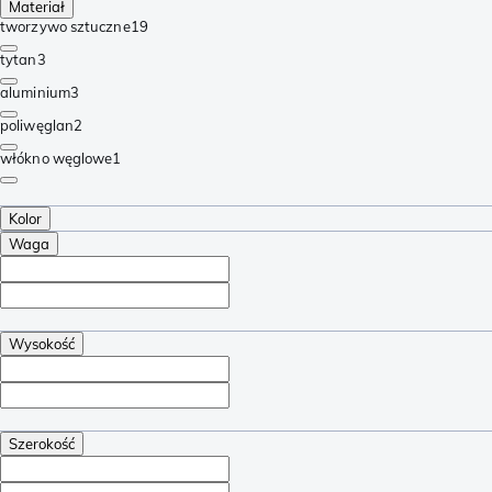
Materiał
tworzywo sztuczne
19
tytan
3
aluminium
3
poliwęglan
2
włókno węglowe
1
Kolor
Waga
Wysokość
Szerokość