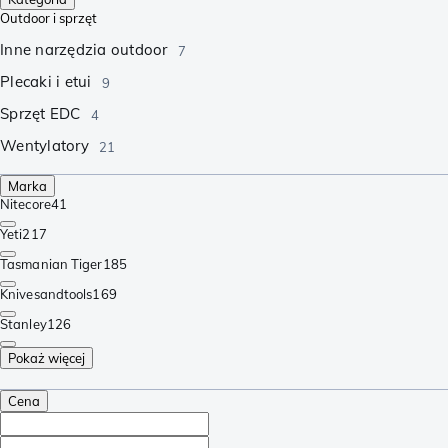
Outdoor i sprzęt
Inne narzędzia outdoor
7
Plecaki i etui
9
Sprzęt EDC
4
Wentylatory
21
Marka
Nitecore
41
Yeti
217
Tasmanian Tiger
185
Knivesandtools
169
Stanley
126
Pokaż więcej
Cena