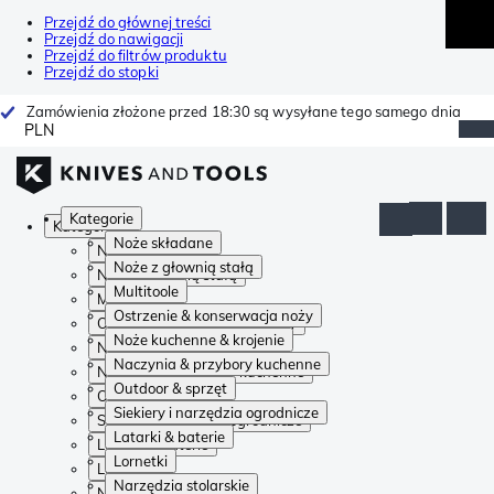
Przejdź do głównej treści
Przejdź do nawigacji
Przejdź do filtrów produktu
Przejdź do stopki
Zamówienia złożone przed 18:30 są wysyłane tego samego dnia
PLN
Kategorie
Kategorie
Noże składane
Noże składane
Noże z głownią stałą
Noże z głownią stałą
Multitoole
Multitoole
Ostrzenie & konserwacja noży
Ostrzenie & konserwacja noży
Noże kuchenne & krojenie
Noże kuchenne & krojenie
Naczynia & przybory kuchenne
Naczynia & przybory kuchenne
Outdoor & sprzęt
Outdoor & sprzęt
Siekiery i narzędzia ogrodnicze
Siekiery i narzędzia ogrodnicze
Latarki & baterie
Latarki & baterie
Lornetki
Lornetki
Narzędzia stolarskie
Narzędzia stolarskie