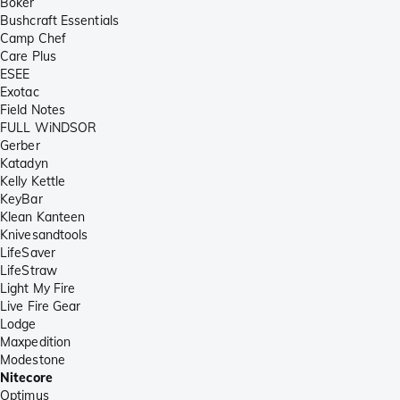
Böker
Bushcraft Essentials
Camp Chef
Care Plus
ESEE
Exotac
Field Notes
FULL WiNDSOR
Gerber
Katadyn
Kelly Kettle
KeyBar
Klean Kanteen
Knivesandtools
LifeSaver
LifeStraw
Light My Fire
Live Fire Gear
Lodge
Maxpedition
Modestone
Nitecore
Optimus