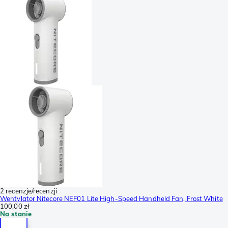
2 recenzje/recenzji
Wentylator Nitecore NEF01 Lite High-Speed Handheld Fan, Frost White
100,00 zł
Na stanie