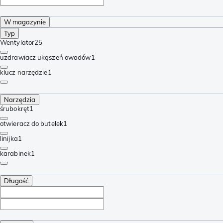
W magazynie
Typ
Wentylator
25
uzdrawiacz ukąszeń owadów
1
klucz narzędzie
1
Narzędzia
śrubokręt
1
otwieracz do butelek
1
linijka
1
karabinek
1
Długość