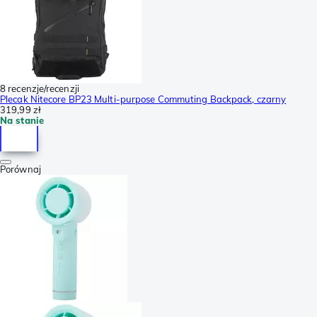
8 recenzje/recenzji
Plecak Nitecore BP23 Multi-purpose Commuting Backpack, czarny
319,99 zł
Na stanie
Porównaj