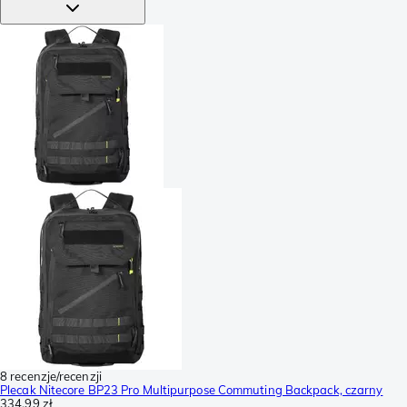
8 recenzje/recenzji
Plecak Nitecore BP23 Pro Multipurpose Commuting Backpack, czarny
334,99 zł