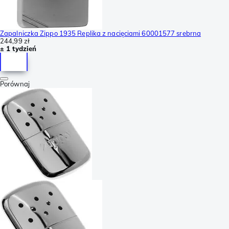
Zapalniczka Zippo 1935 Replika z nacięciami 60001577 srebrna
244,99 zł
± 1 tydzień
Porównaj