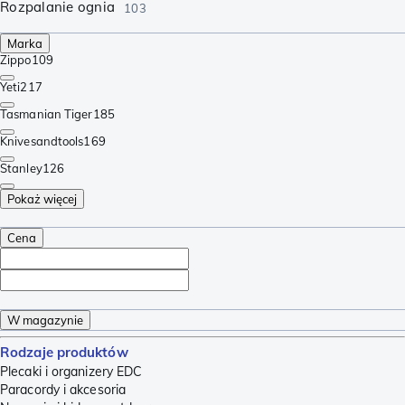
Rozpalanie ognia
103
Marka
Zippo
109
Yeti
217
Tasmanian Tiger
185
Knivesandtools
169
Stanley
126
Pokaż więcej
Cena
W magazynie
Rodzaje produktów
Plecaki i organizery EDC
Paracordy i akcesoria