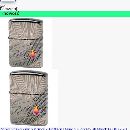
Porównaj
nowość
Zapalniczka Zippo Armor Z Pattern Design High Polish Black 60007720