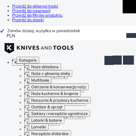
Przejdź do głównej treści
Przejdź do nawigacji
Przejdź do filtrów produktu
Przejdź do stopki
Zamów dzisiaj, wysyłka w poniedziałek
PLN
Kategorie
Kategorie
Noże składane
Noże składane
Noże z głownią stałą
Noże z głownią stałą
Multitoole
Multitoole
Ostrzenie & konserwacja noży
Ostrzenie & konserwacja noży
Noże kuchenne & krojenie
Noże kuchenne & krojenie
Naczynia & przybory kuchenne
Naczynia & przybory kuchenne
Outdoor & sprzęt
Outdoor & sprzęt
Siekiery i narzędzia ogrodnicze
Siekiery i narzędzia ogrodnicze
Latarki & baterie
Latarki & baterie
Lornetki
Lornetki
Narzędzia stolarskie
Narzędzia stolarskie