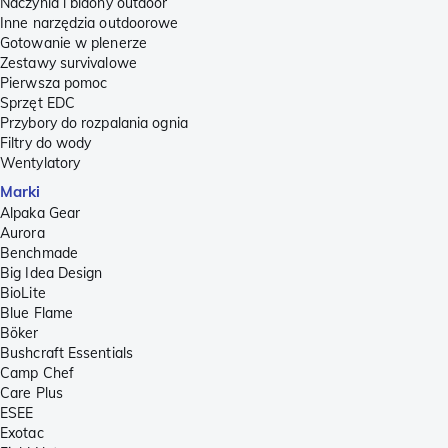
Naczynia i bidony outdoor
Inne narzędzia outdoorowe
Gotowanie w plenerze
Zestawy survivalowe
Pierwsza pomoc
Sprzęt EDC
Przybory do rozpalania ognia
Filtry do wody
Wentylatory
Marki
Alpaka Gear
Aurora
Benchmade
Big Idea Design
BioLite
Blue Flame
Böker
Bushcraft Essentials
Camp Chef
Care Plus
ESEE
Exotac