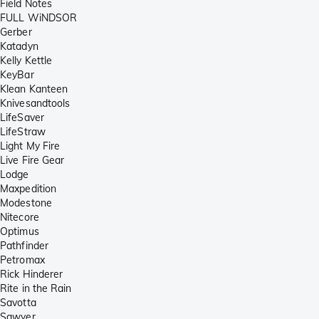
Field Notes
FULL WiNDSOR
Gerber
Katadyn
Kelly Kettle
KeyBar
Klean Kanteen
Knivesandtools
LifeSaver
LifeStraw
Light My Fire
Live Fire Gear
Lodge
Maxpedition
Modestone
Nitecore
Optimus
Pathfinder
Petromax
Rick Hinderer
Rite in the Rain
Savotta
Sawyer