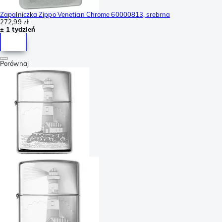
Zapalniczka Zippo Venetian Chrome 60000813, srebrna
272,99 zł
± 1 tydzień
Porównaj