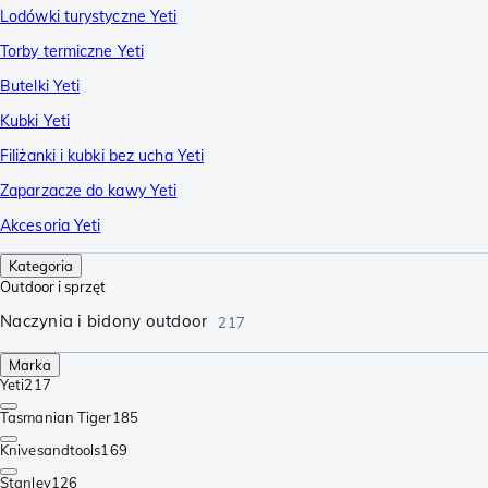
Lodówki turystyczne Yeti
Torby termiczne Yeti
Butelki Yeti
Kubki Yeti
Filiżanki i kubki bez ucha Yeti
Zaparzacze do kawy Yeti
Akcesoria Yeti
Kategoria
Outdoor i sprzęt
Naczynia i bidony outdoor
217
Marka
Yeti
217
Tasmanian Tiger
185
Knivesandtools
169
Stanley
126