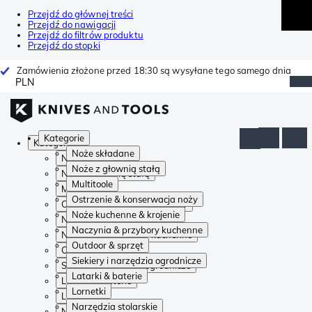
Przejdź do głównej treści
Przejdź do nawigacji
Przejdź do filtrów produktu
Przejdź do stopki
Zamówienia złożone przed 18:30 są wysyłane tego samego dnia
PLN
Kategorie
Kategorie
Noże składane
Noże składane
Noże z głownią stałą
Noże z głownią stałą
Multitoole
Multitoole
Ostrzenie & konserwacja noży
Ostrzenie & konserwacja noży
Noże kuchenne & krojenie
Noże kuchenne & krojenie
Naczynia & przybory kuchenne
Naczynia & przybory kuchenne
Outdoor & sprzęt
Outdoor & sprzęt
Siekiery i narzędzia ogrodnicze
Siekiery i narzędzia ogrodnicze
Latarki & baterie
Latarki & baterie
Lornetki
Lornetki
Narzędzia stolarskie
Narzędzia stolarskie