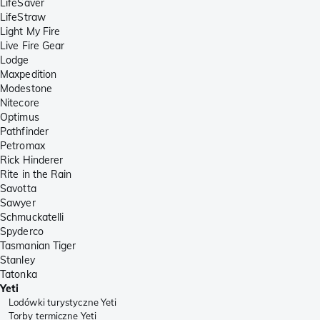
LifeSaver
LifeStraw
Light My Fire
Live Fire Gear
Lodge
Maxpedition
Modestone
Nitecore
Optimus
Pathfinder
Petromax
Rick Hinderer
Rite in the Rain
Savotta
Sawyer
Schmuckatelli
Spyderco
Tasmanian Tiger
Stanley
Tatonka
Yeti
Lodówki turystyczne Yeti
Torby termiczne Yeti