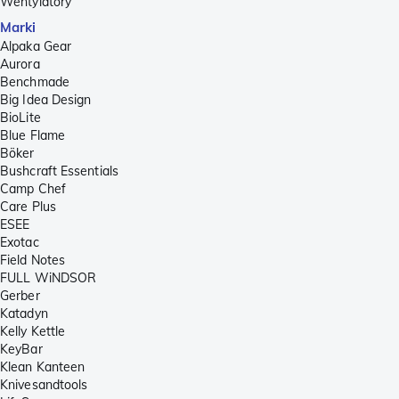
Wentylatory
Marki
Alpaka Gear
Aurora
Benchmade
Big Idea Design
BioLite
Blue Flame
Böker
Bushcraft Essentials
Camp Chef
Care Plus
ESEE
Exotac
Field Notes
FULL WiNDSOR
Gerber
Katadyn
Kelly Kettle
KeyBar
Klean Kanteen
Knivesandtools