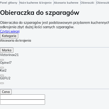
Panel główny
Noże kuchenne & krojenie
Akcesoria kuchenne
Obieraczki
Obieracz
Obieraczka do szparagów
Obieraczka do szparagów jest podstawowym przyborem kuchennych do
odkrojenia zbyt dużej ilości samych szparagów.
Czytaj więcej
Kategoria
Akcesoria do krojenia
Marka
Victorinox
21
Opinel
7
Kai
2
GEFU
2
Cena