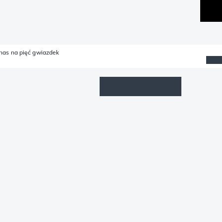
 nas na pięć gwiazdek
Lista życzeń
Zaloguj się
Koszyk