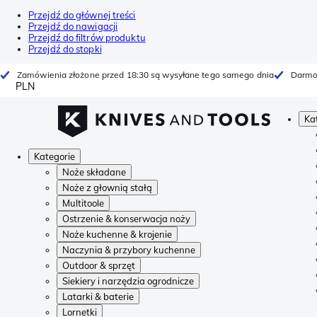
Przejdź do głównej treści
Przejdź do nawigacji
Przejdź do filtrów produktu
Przejdź do stopki
Zamówienia złożone przed 18:30 są wysyłane tego samego dnia
Darmo
PLN
Ka
Kategorie
Noże składane
Noże z głownią stałą
Multitoole
Ostrzenie & konserwacja noży
Noże kuchenne & krojenie
Naczynia & przybory kuchenne
Outdoor & sprzęt
Siekiery i narzędzia ogrodnicze
Latarki & baterie
Lornetki