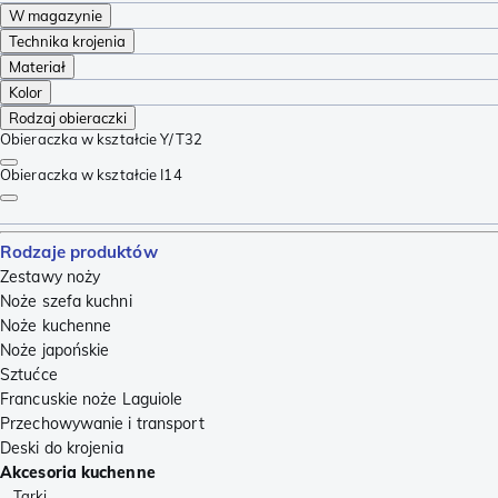
W magazynie
Technika krojenia
Materiał
Kolor
Rodzaj obieraczki
Obieraczka w kształcie Y/T
32
Obieraczka w kształcie I
14
Rodzaje produktów
Zestawy noży
Noże szefa kuchni
Noże kuchenne
Noże japońskie
Sztućce
Francuskie noże Laguiole
Przechowywanie i transport
Deski do krojenia
Akcesoria kuchenne
Tarki