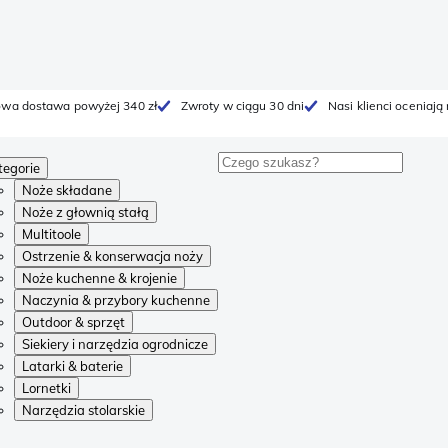
wa dostawa powyżej 340 zł
Zwroty w ciągu 30 dni
Nasi klienci oceniają
tegorie
Noże składane
Noże z głownią stałą
Multitoole
Ostrzenie & konserwacja noży
Noże kuchenne & krojenie
Naczynia & przybory kuchenne
Outdoor & sprzęt
Siekiery i narzędzia ogrodnicze
Latarki & baterie
Lornetki
Narzędzia stolarskie