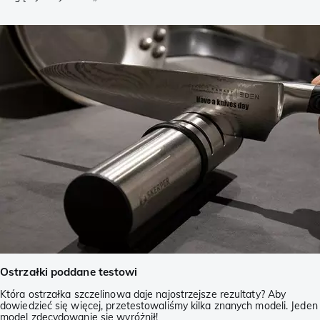
Ostrzałki poddane testowi
Która ostrzałka szczelinowa daje najostrzejsze rezultaty? Aby
dowiedzieć się więcej, przetestowaliśmy kilka znanych modeli. Jeden
model zdecydowanie się wyróżnił!