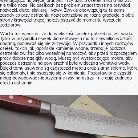
wymagająca najwięcej praktyki. Przy użyciu osełek można ostrzyć
nie tylko noże. Na osełkach bez problemu naostrzysz na przykład
nożyczki, dłuto, siekierę i łyżwy. Zwykle obowiązują tu te same
zasady co przy ostrzeniu noży: potrzebne są różne gradacje, a obie
strony krawędzi tnącej należy ostrzyć do momentu wyczucia
zadziorów.
Warto też wiedzieć, że do większości osełek potrzebna jest woda.
Tylko w przypadku osełek diamentowych ma to niewielką wartość
dodaną, ponieważ się nie zużywają. W przypadku innych rodzajów
osełek, takich jak japońskie kamienie wodne, trzeba je podczas
ostrzenia zwilżać albo wcześniej namoczyć, aby przed rozpoczęciem
pracy dobrze nasiąkły wodą. Muszą być wystarczająco mokre, aby
podczas ostrzenia na powierzchni była widoczna warstwa wody.
Dzięki temu usuwane są cząsteczki metalu oraz ziarna ścierne, które
się odłamały, i nie osadzają się w kamieniu. Pozostawione cząstki
mogą powodować nieprzyjemne rysy na ostrzu i nie dają żadnego
efektu ostrzenia.