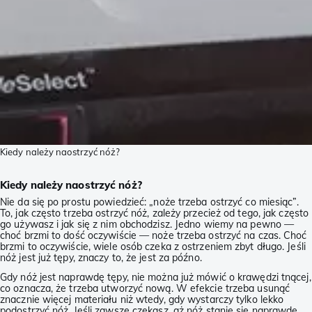
Kiedy należy naostrzyć nóż?
Kiedy należy naostrzyć nóż?
Nie da się po prostu powiedzieć: „noże trzeba ostrzyć co miesiąc”.
To, jak często trzeba ostrzyć nóż, zależy przecież od tego, jak często
go używasz i jak się z nim obchodzisz. Jedno wiemy na pewno —
choć brzmi to dość oczywiście — noże trzeba ostrzyć na czas. Choć
brzmi to oczywiście, wiele osób czeka z ostrzeniem zbyt długo. Jeśli
nóż jest już tępy, znaczy to, że jest za późno.
Gdy nóż jest naprawdę tępy, nie można już mówić o krawędzi tnącej,
co oznacza, że trzeba utworzyć nową. W efekcie trzeba usunąć
znacznie więcej materiału niż wtedy, gdy wystarczy tylko lekko
podostrzyć nóż. Jeśli zawsze czekasz, aż nóż stanie się naprawdę