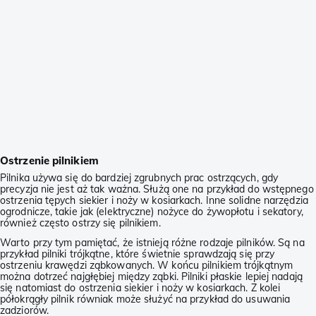
Ostrzenie pilnikiem
Pilnika używa się do bardziej zgrubnych prac ostrzących, gdy
precyzja nie jest aż tak ważna. Służą one na przykład do wstępnego
ostrzenia tępych siekier i noży w kosiarkach. Inne solidne narzędzia
ogrodnicze, takie jak (elektryczne) nożyce do żywopłotu i sekatory,
również często ostrzy się pilnikiem.
Warto przy tym pamiętać, że istnieją różne rodzaje pilników. Są na
przykład pilniki trójkątne, które świetnie sprawdzają się przy
ostrzeniu krawędzi ząbkowanych. W końcu pilnikiem trójkątnym
można dotrzeć najgłębiej między ząbki. Pilniki płaskie lepiej nadają
się natomiast do ostrzenia siekier i noży w kosiarkach. Z kolei
półokrągły pilnik równiak może służyć na przykład do usuwania
zadziorów.