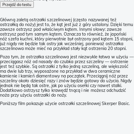
Przejdź do testu
Główną zaletą ostrzałki szczelinowej (często nazywanej też
ostrzałką do noży) jest to, że kąt jest już z góry ustalony. Dzięki temu
zawsze ostrzysz pod właściwym kątem. Innymi słowy: zawsze
ostrzysz pod tym samym kątem. Oznacza to również, że japoński
nóż szefa kuchni, który pierwotnie był ostrzony pod kątem 15 stopni,
już nigdy nie będzie tak ostry jak wcześniej, ponieważ ostrzałka
szczelinowa może mieć na przykład stały kąt ostrzenia 20 stopni.
Poza tym, że ostrzałka szczelinowa jest niezwykle łatwa w użyciu —
przeciągasz nóż od nasady do czubka przez szczeliny — ostrzenie
jest też szybkie. Są ostrzałki z tylko jedną szczeliną, ale większość
ma dwie lub trzy, wyposażone na przykład w dwa ceramiczne
kamienie i kamień diamentowy na początek. Przeciągnij nóż przez
szczeliny około dziesięć razy i znów będzie gotowy do użycia. Nigdy
jednak nie będą tak ostre, jak po użyciu osełki czy nawet stalki.
Dodatkowo ostrzysz tylko krawędź tnącą i nie możesz odchudzić
noża przy użyciu ostrzałki do noży.
Poniższy film pokazuje użycie ostrzałki szczelinowej Skerper Basic.