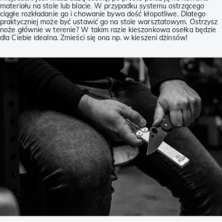
materiału na stole lub blacie. W przypadku systemu ostrzącego
ciągłe rozkładanie go i chowanie bywa dość kłopotliwe. Dlatego
praktyczniej może być ustawić go na stole warsztatowym. Ostrzysz
noże głównie w terenie? W takim razie kieszonkowa osełka będzie
dla Ciebie idealna. Zmieści się ona np. w kieszeni dżinsów!