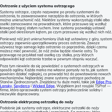
Ostrzenie z użyciem systemu ostrzącego
Systemy ostrzące, często nazywane po prostu systemami do
ostrzenia, to zaawansowane narzędzia do ostrzenia, w których
można unieruchomić nóż. Niektóre systemy wykorzystują stalki albo
osełki zamocowane na prowadnicach, które przesuwa się wzdłuż
krawędzi tnącej stałym ruchem. Inne systemy pozwalają ustawić
stalki pod określonym kątem, po czym przesuwa się wzdłuż nich nóż.
Ponieważ nóż jest unieruchomiony i/lub kąt ustawiony z góry, system
ostrzący zapewnia uporządkowany proces ostrzenia. Zawsze
używasz tego samego kąta ostrzenia co poprzednio, dzięki czemu
możesz mieć pewność, że nóż znów będzie równie ostry. To
przewaga na przykład nad osełką czy stalka, przy których
odpowiedni kąt ostrzenia trzeba w pewnym stopniu wyczuć.
Poza tym niewiele da się powiedzieć o systemach ostrzących w
sposób ogólny. Każda marka ma własne pomysły na to, jak system
powinien działać najlepiej, co prowadzi też do powstawania nowych
mechanizmów. Najbardziej znane systemy ostrzące pochodzą ze
Stanów Zjednoczonych. Znajdziesz tu duże marki, takie jak
Edge Pro
,
Lansky
,
Spyderco
i
Wicked Edge
. Wyjątkiem jest rosyjski TSProf —
firma, która opracowała system ostrzący jednocześnie solidny i
niezwykle dopracowany.
Ostrzenie elektryczną ostrzałką do noży
Podobnie jak systemy ostrzące, elektryczne ostrzałki do noży
występują w wielu kształtach i rozmiarach. Są maszyny, które