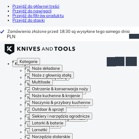
Przejdź do głównej treści
Przejdź do nawigacji
Przejdź do filtrów produktu
Przejdź do stopki
Zamówienia złożone przed 18:30 są wysyłane tego samego dnia
PLN
Kategorie
Kategorie
Noże składane
Noże składane
Noże z głownią stałą
Noże z głownią stałą
Multitoole
Multitoole
Ostrzenie & konserwacja noży
Ostrzenie & konserwacja noży
Noże kuchenne & krojenie
Noże kuchenne & krojenie
Naczynia & przybory kuchenne
Naczynia & przybory kuchenne
Outdoor & sprzęt
Outdoor & sprzęt
Siekiery i narzędzia ogrodnicze
Siekiery i narzędzia ogrodnicze
Latarki & baterie
Latarki & baterie
Lornetki
Lornetki
Narzędzia stolarskie
Narzędzia stolarskie