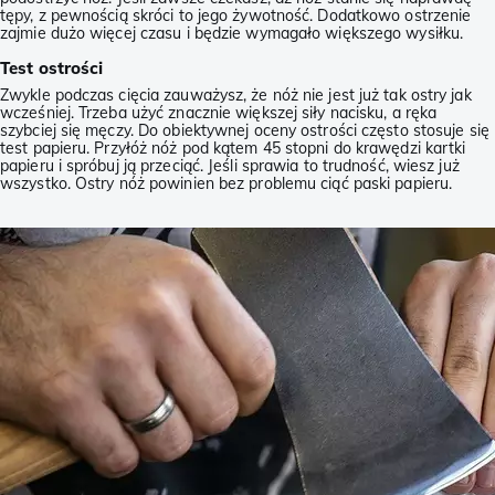
tępy, z pewnością skróci to jego żywotność. Dodatkowo ostrzenie
zajmie dużo więcej czasu i będzie wymagało większego wysiłku.
Test ostrości
Zwykle podczas cięcia zauważysz, że nóż nie jest już tak ostry jak
wcześniej. Trzeba użyć znacznie większej siły nacisku, a ręka
szybciej się męczy. Do obiektywnej oceny ostrości często stosuje się
test papieru. Przyłóż nóż pod kątem 45 stopni do krawędzi kartki
papieru i spróbuj ją przeciąć. Jeśli sprawia to trudność, wiesz już
wszystko. Ostry nóż powinien bez problemu ciąć paski papieru.