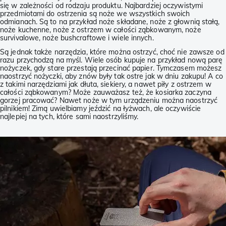
się w zależności od rodzaju produktu. Najbardziej oczywistymi
przedmiotami do ostrzenia są noże we wszystkich swoich
odmianach. Są to na przykład noże składane, noże z głownią stałą,
noże kuchenne, noże z ostrzem w całości ząbkowanym, noże
survivalowe, noże bushcraftowe i wiele innych.
Są jednak także narzędzia, które można ostrzyć, choć nie zawsze od
razu przychodzą na myśl. Wiele osób kupuje na przykład nową parę
nożyczek, gdy stare przestają przecinać papier. Tymczasem możesz
naostrzyć nożyczki, aby znów były tak ostre jak w dniu zakupu! A co
z takimi narzędziami jak dłuta, siekiery, a nawet piły z ostrzem w
całości ząbkowanym? Może zauważasz też, że kosiarka zaczyna
gorzej pracować? Nawet noże w tym urządzeniu można naostrzyć
pilnikiem! Zimą uwielbiamy jeździć na łyżwach, ale oczywiście
najlepiej na tych, które sami naostrzyliśmy.