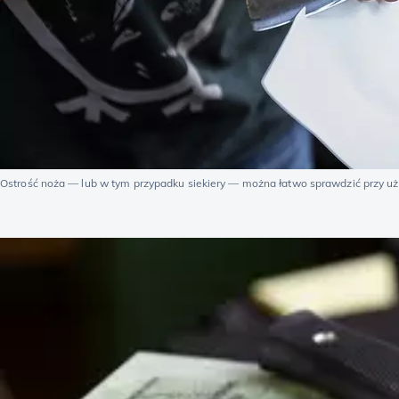
Ostrość noża — lub w tym przypadku siekiery — można łatwo sprawdzić przy użyc