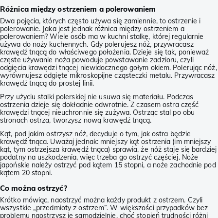
Różnica między ostrzeniem a polerowaniem
Dwa pojęcia, których często używa się zamiennie, to ostrzenie i
polerowanie. Jaka jest jednak różnica między ostrzeniem a
polerowaniem? Wiele osób ma w kuchni stalkę, której regularnie
używa do noży kuchennych. Gdy polerujesz nóż, przywracasz
krawędź tnącą do właściwego położenia. Dzieje się tak, ponieważ
częste używanie noża powoduje powstawanie zadzioru, czyli
odgięcia krawędzi tnącej niewidocznego gołym okiem. Polerując nóż,
wyrównujesz odgięte mikroskopijne cząsteczki metalu. Przywracasz
krawędź tnącą do prostej linii.
Przy użyciu stalki polerskiej nie usuwa się materiału. Podczas
ostrzenia dzieje się dokładnie odwrotnie. Z czasem ostra część
krawędzi tnącej nieuchronnie się zużywa. Ostrząc stal po obu
stronach ostrza, tworzysz nową krawędź tnącą.
Kąt, pod jakim ostrzysz nóż, decyduje o tym, jak ostra będzie
krawędź tnąca. Uważaj jednak: mniejszy kąt ostrzenia (im mniejszy
kąt, tym ostrzejsza krawędź tnąca) sprawia, że nóż staje się bardziej
podatny na uszkodzenia, więc trzeba go ostrzyć częściej. Noże
japońskie należy ostrzyć pod kątem 15 stopni, a noże zachodnie pod
kątem 20 stopni.
Co można ostrzyć?
Krótko mówiąc, naostrzyć można każdy produkt z ostrzem. Czyli
wszystkie „przedmioty z ostrzem”. W większości przypadków bez
problemu naostrzysz je samodzielnie, choć stopień trudności różni