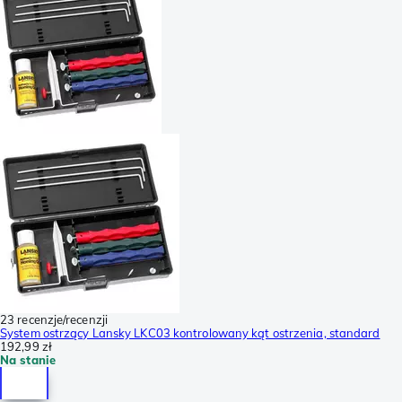
23 recenzje/recenzji
System ostrzący Lansky LKC03 kontrolowany kąt ostrzenia, standard
192,99 zł
Na stanie