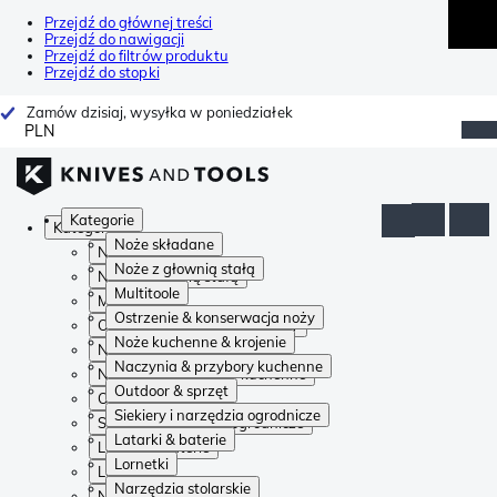
Przejdź do głównej treści
Przejdź do nawigacji
Przejdź do filtrów produktu
Przejdź do stopki
Zamów dzisiaj, wysyłka w poniedziałek
PLN
Kategorie
Kategorie
Noże składane
Noże składane
Noże z głownią stałą
Noże z głownią stałą
Multitoole
Multitoole
Ostrzenie & konserwacja noży
Ostrzenie & konserwacja noży
Noże kuchenne & krojenie
Noże kuchenne & krojenie
Naczynia & przybory kuchenne
Naczynia & przybory kuchenne
Outdoor & sprzęt
Outdoor & sprzęt
Siekiery i narzędzia ogrodnicze
Siekiery i narzędzia ogrodnicze
Latarki & baterie
Latarki & baterie
Lornetki
Lornetki
Narzędzia stolarskie
Narzędzia stolarskie