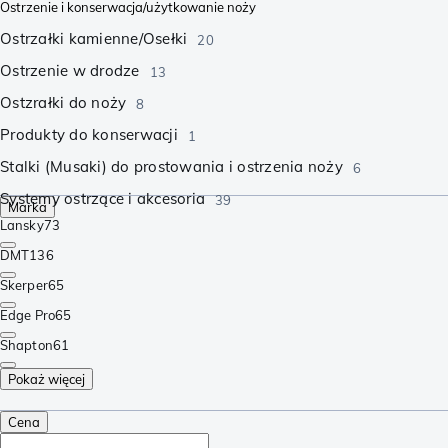
Ostrzenie i konserwacja/użytkowanie noży
Ostrzałki kamienne/Osełki
20
Ostrzenie w drodze
13
Ostzrałki do noży
8
Produkty do konserwacji
1
Stalki (Musaki) do prostowania i ostrzenia noży
6
Systemy ostrzące i akcesoria
39
Marka
Lansky
73
DMT
136
Skerper
65
Edge Pro
65
Shapton
61
Pokaż więcej
Cena