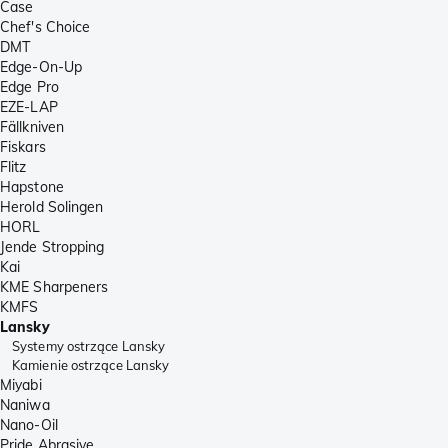
Case
Chef's Choice
DMT
Edge-On-Up
Edge Pro
EZE-LAP
Fällkniven
Fiskars
Flitz
Hapstone
Herold Solingen
HORL
Jende Stropping
Kai
KME Sharpeners
KMFS
Lansky
Systemy ostrzące Lansky
Kamienie ostrzące Lansky
Miyabi
Naniwa
Nano-Oil
Pride Abrasive