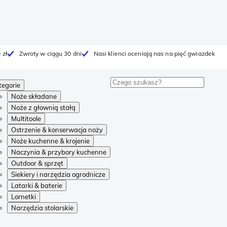
 zł
Zwroty w ciągu 30 dni
Nasi klienci oceniają nas na pięć gwiazdek
tegorie
Noże składane
Noże z głownią stałą
Multitoole
Ostrzenie & konserwacja noży
Noże kuchenne & krojenie
Naczynia & przybory kuchenne
Outdoor & sprzęt
Siekiery i narzędzia ogrodnicze
Latarki & baterie
Lornetki
Narzędzia stolarskie