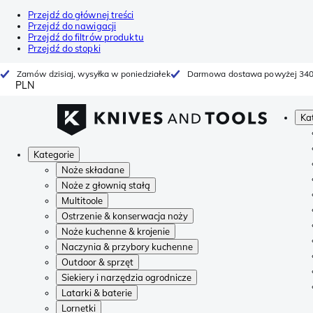
Przejdź do głównej treści
Przejdź do nawigacji
Przejdź do filtrów produktu
Przejdź do stopki
Zamów dzisiaj, wysyłka w poniedziałek
Darmowa dostawa powyżej 340
PLN
Ka
Kategorie
Noże składane
Noże z głownią stałą
Multitoole
Ostrzenie & konserwacja noży
Noże kuchenne & krojenie
Naczynia & przybory kuchenne
Outdoor & sprzęt
Siekiery i narzędzia ogrodnicze
Latarki & baterie
Lornetki