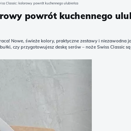
wiss Classic: kolorowy powrót kuchennego ulubieńca
lorowy powrót kuchennego ulu
wraca! Nowe, świeże kolory, praktyczne zestawy i niezawodna ja
z bułki, czy przygotowujesz deskę serów – noże Swiss Classic s