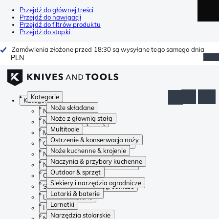
Przejdź do głównej treści
Przejdź do nawigacji
Przejdź do filtrów produktu
Przejdź do stopki
Zamówienia złożone przed 18:30 są wysyłane tego samego dnia
PLN
Kategorie
Kategorie
Noże składane
Noże składane
Noże z głownią stałą
Noże z głownią stałą
Multitoole
Multitoole
Ostrzenie & konserwacja noży
Ostrzenie & konserwacja noży
Noże kuchenne & krojenie
Noże kuchenne & krojenie
Naczynia & przybory kuchenne
Naczynia & przybory kuchenne
Outdoor & sprzęt
Outdoor & sprzęt
Siekiery i narzędzia ogrodnicze
Siekiery i narzędzia ogrodnicze
Latarki & baterie
Latarki & baterie
Lornetki
Lornetki
Narzędzia stolarskie
Narzędzia stolarskie