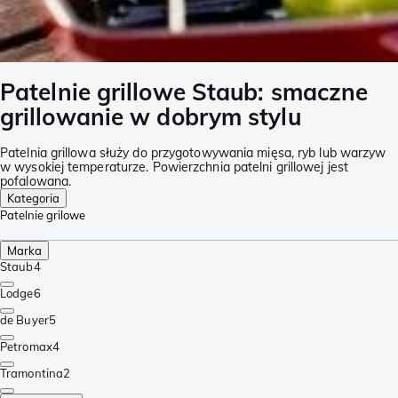
Patelnie grillowe Staub: smaczne
grillowanie w dobrym stylu
Patelnia grillowa służy do przygotowywania mięsa, ryb lub warzyw
w wysokiej temperaturze. Powierzchnia patelni grillowej jest
pofalowana.
Kategoria
Patelnie grilowe
Marka
Staub
4
Lodge
6
de Buyer
5
Petromax
4
Tramontina
2