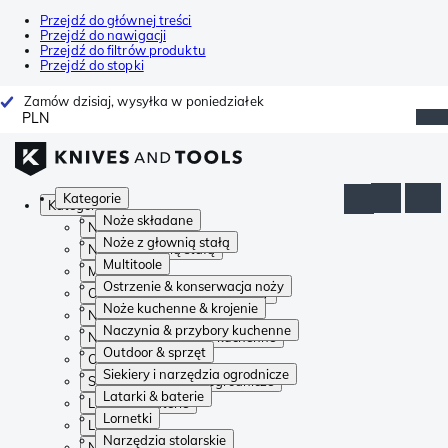
Przejdź do głównej treści
Przejdź do nawigacji
Przejdź do filtrów produktu
Przejdź do stopki
Zamów dzisiaj, wysyłka w poniedziałek
PLN
Kategorie
Kategorie
Noże składane
Noże składane
Noże z głownią stałą
Noże z głownią stałą
Multitoole
Multitoole
Ostrzenie & konserwacja noży
Ostrzenie & konserwacja noży
Noże kuchenne & krojenie
Noże kuchenne & krojenie
Naczynia & przybory kuchenne
Naczynia & przybory kuchenne
Outdoor & sprzęt
Outdoor & sprzęt
Siekiery i narzędzia ogrodnicze
Siekiery i narzędzia ogrodnicze
Latarki & baterie
Latarki & baterie
Lornetki
Lornetki
Narzędzia stolarskie
Narzędzia stolarskie