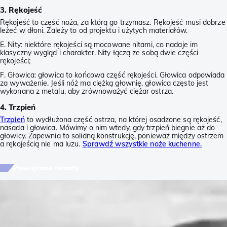
3. Rękojeść
Rękojeść to część noża, za którą go trzymasz. Rękojeść musi dobrze
leżeć w dłoni. Zależy to od projektu i użytych materiałów.
E. Nity: niektóre rękojeści są mocowane nitami, co nadaje im
klasyczny wygląd i charakter. Nity łączą ze sobą dwie części
rękojeści;
F. Głowica: głowica to końcowa część rękojeści. Głowica odpowiada
za wyważenie. Jeśli nóż ma ciężką głownię, głowica często jest
wykonana z metalu, aby zrównoważyć ciężar ostrza.
4. Trzpień
Trzpień
to wydłużona część ostrza, na której osadzone są rękojeść,
nasada i głowica. Mówimy o nim wtedy, gdy trzpień biegnie aż do
głowicy. Zapewnia to solidną konstrukcję, ponieważ między ostrzem
a rękojeścią nie ma luzu.
Sprawdź wszystkie noże kuchenne.
Powiązane tematy