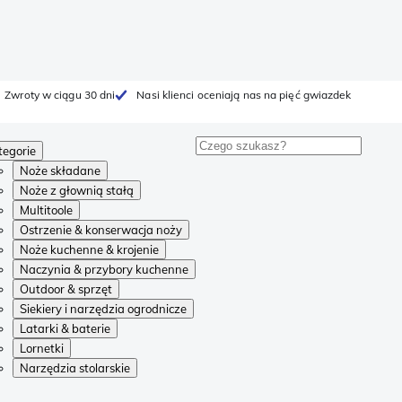
Zwroty w ciągu 30 dni
Nasi klienci oceniają nas na pięć gwiazdek
tegorie
Noże składane
Noże z głownią stałą
Multitoole
Ostrzenie & konserwacja noży
Noże kuchenne & krojenie
Naczynia & przybory kuchenne
Outdoor & sprzęt
Siekiery i narzędzia ogrodnicze
Latarki & baterie
Lornetki
Narzędzia stolarskie