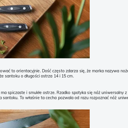
ować to orientacyjnie. Dość często zdarza się, że marka nazywa no
że santoku o długości ostrza 14 i 15 cm.
lny ma spiczaste i smukłe ostrze. Rzadko spotyka się nóż uniwersaln
a santoku. To właśnie ta cecha pozwala od razu rozpoznać nóż uniwe