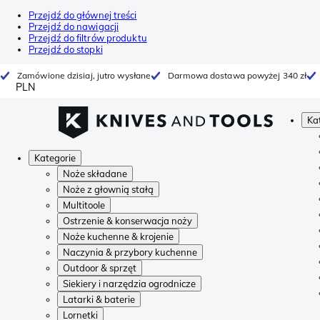
Przejdź do głównej treści
Przejdź do nawigacji
Przejdź do filtrów produktu
Przejdź do stopki
Zamówione dzisiaj, jutro wysłane
Darmowa dostawa powyżej 340 zł
PLN
Ka
Kategorie
Noże składane
Noże z głownią stałą
Multitoole
Ostrzenie & konserwacja noży
Noże kuchenne & krojenie
Naczynia & przybory kuchenne
Outdoor & sprzęt
Siekiery i narzędzia ogrodnicze
Latarki & baterie
Lornetki