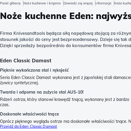
Panel główny
Noże kuchenne i krojenie
Dowiedz się więcej
Informacje
Noże kuche
Noże kuchenne Eden: najwyższ
Firma Knivesandtools będąca siłą napędową stojącą za różnym
stosunek jakości do ceny jest bezprecedensowy. Dzieje się ta
Dzięki sprzedaży bezpośrednio do konsumentów firma Knives
Eden Classic Damast
Pięknie wykończona stal i rękojeść
Seria Eden Classic Damast wykonana jest z japońskiej stali damasceń
żywicy syntetycznej.
Twarda i odporna na zużycie stal AUS-10!
Rdzeń ostrza, który stanowi krawędź tnącą, wykonany jest z bardzo t
czas.
Doskonałe właściwości tnące
Oprócz pięknego wyglądu ostrze ma doskonałe właściwości tnące. Noż
Przejdź do Eden Classic Damast