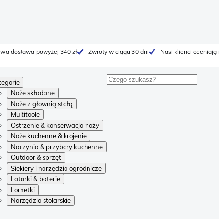
wa dostawa powyżej 340 zł
Zwroty w ciągu 30 dni
Nasi klienci oceniają
tegorie
Noże składane
Noże z głownią stałą
Multitoole
Ostrzenie & konserwacja noży
Noże kuchenne & krojenie
Naczynia & przybory kuchenne
Outdoor & sprzęt
Siekiery i narzędzia ogrodnicze
Latarki & baterie
Lornetki
Narzędzia stolarskie