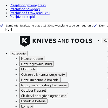
Przejdź do głównej treści
Przejdź do nawigacji
Przejdź do filtrów produktu
Przejdź do stopki
Zamówienia złożone przed 18:30 są wysyłane tego samego dnia
Darmo
PLN
Ka
Kategorie
Noże składane
Noże z głownią stałą
Multitoole
Ostrzenie & konserwacja noży
Noże kuchenne & krojenie
Naczynia & przybory kuchenne
Outdoor & sprzęt
Siekiery i narzędzia ogrodnicze
Latarki & baterie
Lornetki