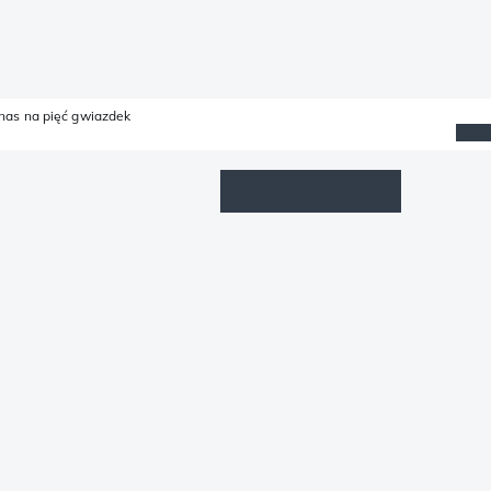
 nas na pięć gwiazdek
Lista życzeń
Zaloguj się
Koszyk