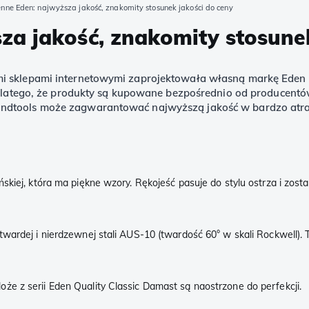
nne Eden: najwyższa jakość, znakomity stosunek jakości do ceny
a jakość, znakomity stosunek
i sklepami internetowymi zaprojektowała własną markę Eden Q
k dlatego, że produkty są kupowane bezpośrednio od producent
andtools może zagwarantować najwyższą jakość w bardzo atra
skiej, która ma piękne wzory. Rękojeść pasuje do stylu ostrza i zos
wardej i nierdzewnej stali AUS-10 (twardość 60° w skali Rockwell). 
e z serii Eden Quality Classic Damast są naostrzone do perfekcji.